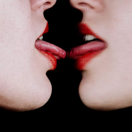
Наш сайт використовує кукі. Залишаючись на Bird in Flight, ви
погоджуєтеся з нашою
політикою конфіденційності
.
Ок