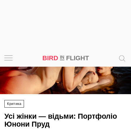
BIRD
FLIGHT
IN
Натхнення
18+
Фотопроєкт
Новини
Світ
Архітектура
Критика
Професія
Усі жінки — відьми: Портфоліо
Bird
Юнони Пруд
in
Flight
Іра Грищенко
26 грудня 2022