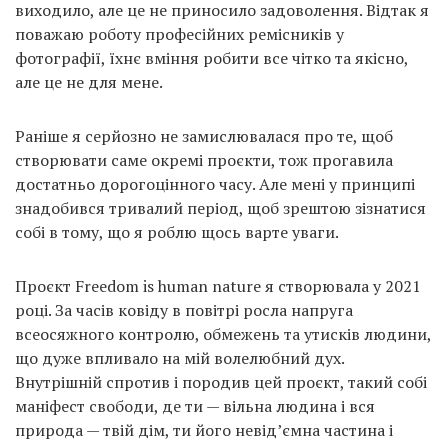
поважаю роботу професійних ремісників у
фотографії, їхнє вміння робити все чітко та якісно,
але це не для мене.
Раніше я серйозно не замислювалася про те, щоб
створювати саме окремі проєкти, тож прогавила
достатньо дорогоцінного часу. Але мені у принципі
знадобився тривалий період, щоб зрештою зізнатися
собі в тому, що я роблю щось варте уваги.
Проєкт Freedom is human nature я створювала у 2021
році. За часів ковіду в повітрі росла напруга
всеосяжного контролю, обмежень та утисків людини,
що дуже впливало на мій волелюбний дух.
Внутрішній спротив і породив цей проєкт, такий собі
маніфест свободи, де ти — вільна людина і вся
природа — твій дім, ти його невід’ємна частина і
можеш бути ким завгодно, бо ти прийнятий і тебе