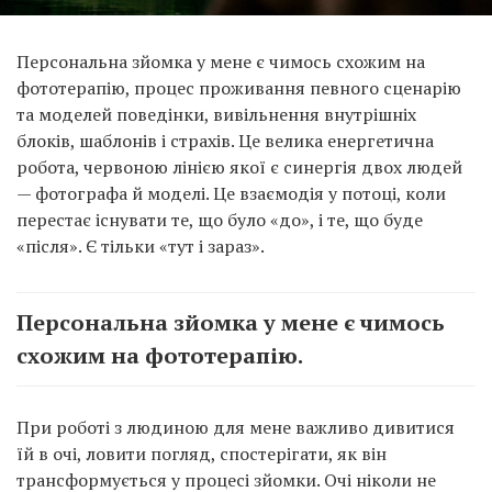
Персональна зйомка у мене є чимось схожим на
фототерапію, процес проживання певного сценарію
та моделей поведінки, вивільнення внутрішніх
блоків, шаблонів і страхів. Це велика енергетична
робота, червоною лінією якої є синергія двох людей
— фотографа й моделі. Це взаємодія у потоці, коли
перестає існувати те, що було «до», і те, що буде
«після». Є тільки «тут і зараз».
Персональна зйомка у мене є чимось
схожим на фототерапію.
При роботі з людиною для мене важливо дивитися
їй в очі, ловити погляд, спостерігати, як він
трансформується у процесі зйомки. Очі ніколи не
брешуть, хоча й можуть «гратися». В очах, як на мене,