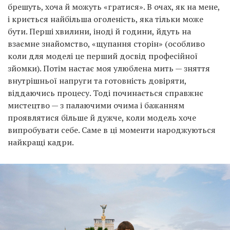
і криється найбільша оголеність, яка тільки може
бути. Перші хвилини, іноді й години, йдуть на
взаємне знайомство, «щупання сторін» (особливо
коли для моделі це перший досвід професійної
зйомки). Потім настає моя улюблена мить — зняття
внутрішньої напруги та готовність довіряти,
віддаючись процесу. Тоді починається справжнє
мистецтво — з палаючими очима і бажанням
проявлятися більше й дужче, коли модель хоче
випробувати себе. Саме в ці моменти народжуються
найкращі кадри.