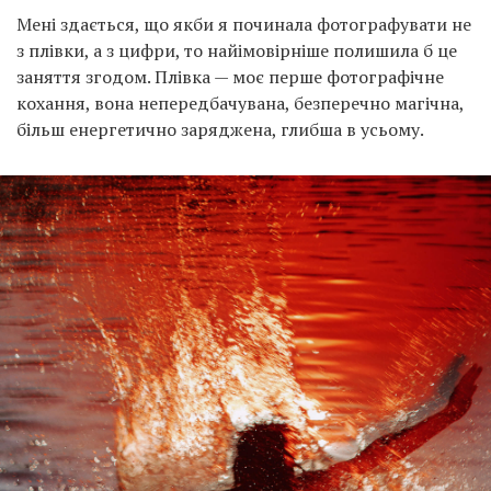
з плівки, а з цифри, то найімовірніше полишила б це
заняття згодом. Плівка — моє перше фотографічне
кохання, вона непередбачувана, безперечно магічна,
більш енергетично заряджена, глибша в усьому.