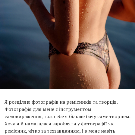
Я розділяю фотографів на ремісників та творців.
Фотографія для мене є інструментом
самовираження, тож себе я більше бачу саме творцем.
Хоча я й намагалася заробляти у фотографії як
ремісник, чітко за техзавданням, і в мене навіть
виходило, але це не приносило задоволення. Відтак я