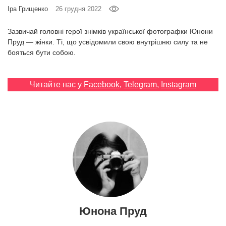
Prize
‘21
Зазвичай головні герої знімків української фотографки Юнони
Пруд — жінки. Ті, що усвідомили свою внутрішню силу та не
бояться бути собою.
Читайте нас у
Facebook
,
Telegram
,
Instagram
RU
EN
Юнона Пруд