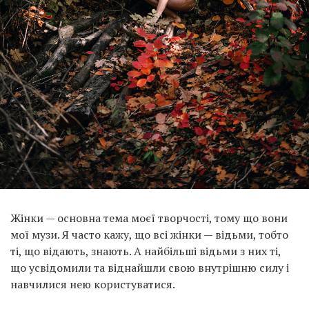
Жінки — основна тема моєї творчості, тому що вони
мої музи. Я часто кажу, що всі жінки — відьми, тобто
ті, що відають, знають. А найбільші відьми з них ті,
що усвідомили та віднайшли свою внутрішню силу і
навчилися нею користуватися.
Я надихаюся знанням про те, якою жінка може бути,