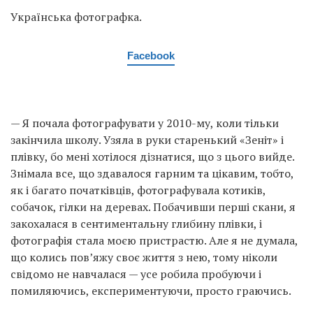
Українська фотографка.
Facebook
— Я почала фотографувати у 2010-му, коли тільки
закінчила школу. Узяла в руки старенький «Зеніт» і
плівку, бо мені хотілося дізнатися, що з цього вийде.
Знімала все, що здавалося гарним та цікавим, тобто,
як і багато початківців, фотографувала котиків,
собачок, гілки на деревах. Побачивши перші скани, я
закохалася в сентиментальну глибину плівки, і
фотографія стала моєю пристрастю. Але я не думала,
що колись пов’яжу своє життя з нею, тому ніколи
свідомо не навчалася — усе робила пробуючи і
помиляючись, експериментуючи, просто граючись.
Мені здається, що якби я починала фотографувати не