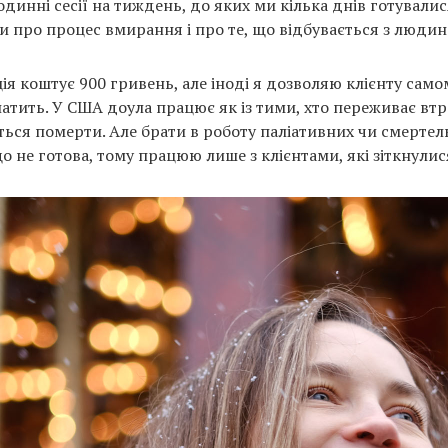
динні сесії на тиждень, до яких ми кілька днів готувалис
и про процес вмирання і про те, що відбувається з людин
ія коштує 900 гривень, але іноді я дозволяю клієнту само
латить. У США доула працює як із тими, хто переживає втрат
ється померти. Але брати в роботу паліативних чи смерте
 не готова, тому працюю лише з клієнтами, які зіткнулис