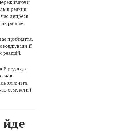
. Переживаючи
ьні реакції,
 час депресії
 як раніше.
тає прийняття.
роводжували її
х реакцій.
ній родич, з
тьків.
лином життя,
уть сумувати і
 йде