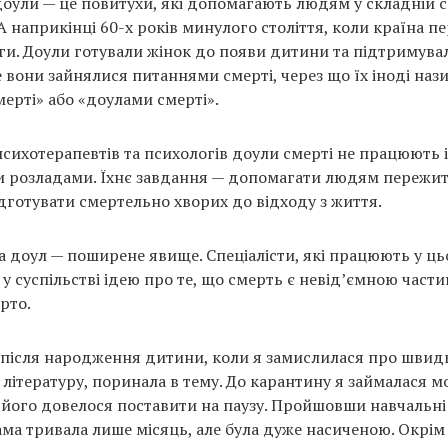
доули — це повитухи, які допомагають людям у складній с
А наприкінці 60-х років минулого століття, коли країна 
ги. Доули готували жінок до появи дитини та підтримувал
е вони зайнялися питаннями смерті, через що їх іноді наз
ерті» або «доулами смерті».
психотерапевтів та психологів доули смерті не працюють і
 розладами. Їхнє завдання — допомагати людям пережит
ідготувати смертельно хворих до відходу з життя.
 доул — поширене явище. Спеціалісти, які працюють у ц
у суспільстві ідею про те, що смерть є невід’ємною части
арто.
 після народження дитини, коли я замислилася про швид
а літературу, поринала в тему. До карантину я займалася 
м його довелося поставити на паузу. Пройшовши навчальні 
ма тривала лише місяць, але була дуже насиченою. Окрім 