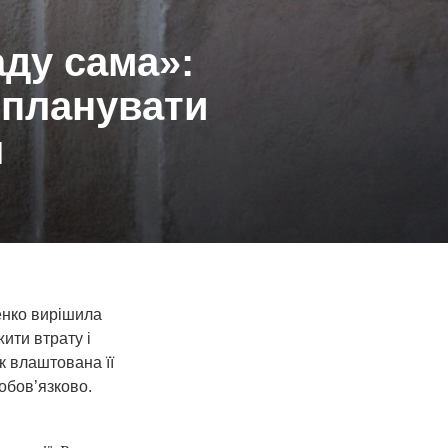
аду сама»:
о планувати
я
енко вирішила
ити втрату і
як влаштована її
обов’язково.