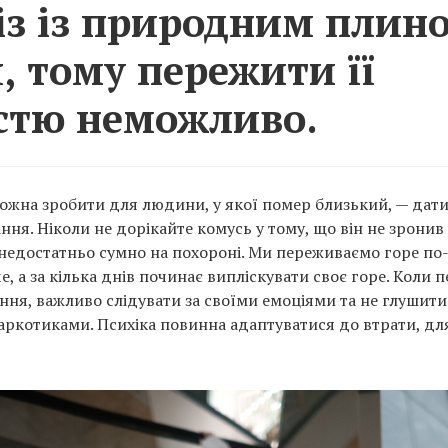
із із природним плин
, тому пережити її
стю неможливо.
ожна зробити для людини, у якої помер близький, — дати 
ня. Ніколи не дорікайте комусь у тому, що він не зронив
недостатньо сумно на похороні. Ми переживаємо горе по-
, а за кілька днів починає випліскувати своє горе. Коли 
ння, важливо слідувати за своїми емоціями та не глушити
аркотиками. Психіка повинна адаптуватися до втрати, дл