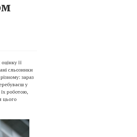
ом
оцінку її
 ані сльозинки
різному: зараз
перебуваєш у
 їх роботою,
я цього