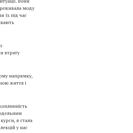
итуації. Вони
переживала моду
и їх під час
ивають
з
и втрату
ьому напрямку,
ною життя і
коплинність
модельним
курси, я стала
лекцій у нас