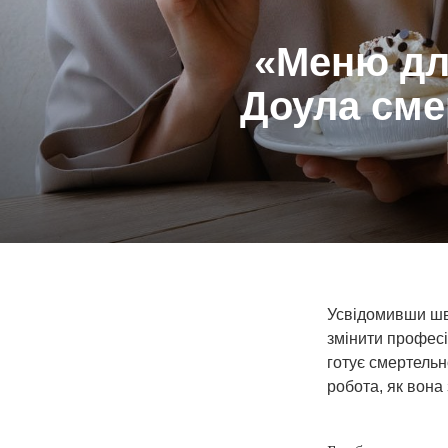
«Меню для
Доула смер
Усвідомивши шв
змінити професі
готує смертельно
робота, як вона