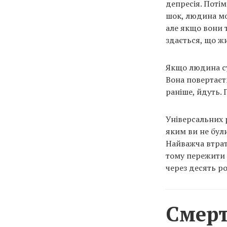
депресія. Поті
шок, людина мо
але якщо вони т
здається, що жи
Якщо людина су
Вона повертаєт
раніше, йдуть. 
Універсальних 
яким ви не були
Найважча втрат
тому пережити 
через десять ро
Смерт