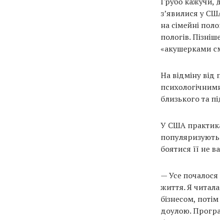
Грубо кажучи, 
з’явилися у СШ
на сімейні поло
пологів. Пізніш
«акушерками см
На відміну від 
психологічними
близького та п
У США практика
популяризують 
боятися її не в
— Усе почалося
життя. Я читал
бізнесом, поті
доулою. Програ