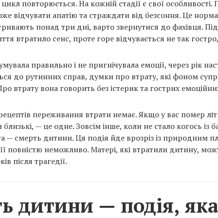
м цикл повторюється. На кожній стадії є свої особливості
же відчувати апатію та страждати від безсоння. Це нормал
ривають понад три дні, варто звернутися до фахівця. Під
ття втратило сенс, проте горе відчувається не так гостро,
мувала правильно і не пригнічувала емоції, через рік нас
ься до рутинних справ, думки про втрату, які фоном суп
Про втрату вона говорить без істерик та гострих емоційни
рецептів переживання втрати немає. Якщо у вас помер літ
 близькі, — це одне. Зовсім інше, коли не стало когось із ба
а — смерть дитини. Ця подія йде врозріз із природним п
її повністю неможливо. Матері, які втратили дитину, мож
ків після трагедії.
ь дитини — подія, яка