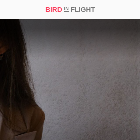
BIRD
FLIGHT
IN
а
Професія
Bird in Flight Prize ‘21