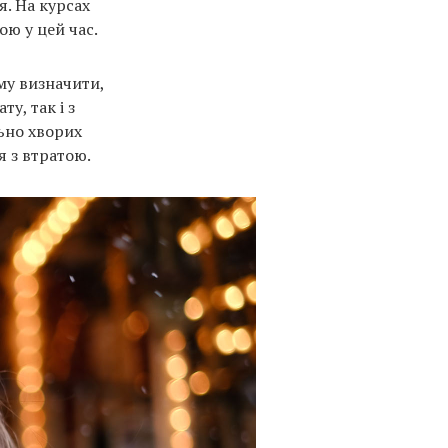
я. На курсах
ою у цей час.
му визначити,
у, так і з
льно хворих
я з втратою.