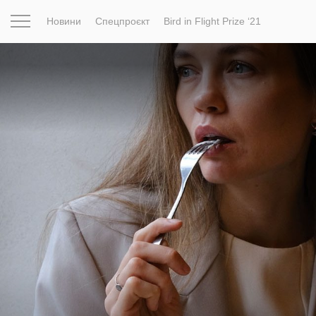
Новини
Спецпроєкт
Bird in Flight Prize ‘21
Натхнення
Фотопроєкт
Новини
Світ
Архітектур