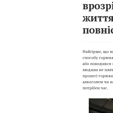
врозр
життя
повні
Найгірше, що м
способу горюван
або поводився 
людина не плаче
процесі горюва
алкоголем чи н
потрібен час.