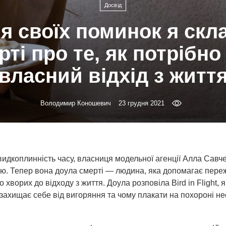
Досвід
 своїх поминок я скл
ті про те, як потрібн
власний відхід з житт
Володимир Коношевич
23 грудня 2021
идкоплинність часу, власниця модельної агенції Алла Савч
ю. Тепер вона доула смерті — людина, яка допомагає переж
 хворих до відходу з життя. Доула розповіла Bird in Flight, 
 захищає себе від вигоряння та чому плакати на похороні не