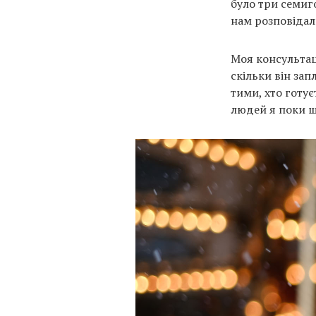
було три семиго
нам розповідал
Моя консультац
скільки він зап
тими, хто готу
людей я поки що