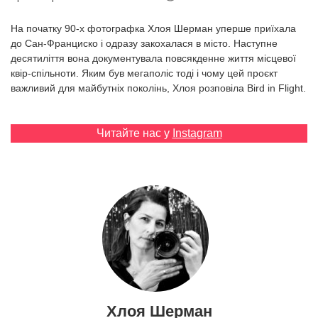
Prize
‘21
На початку 90-х фотографка Хлоя Шерман уперше приїхала
до Сан-Франциско і одразу закохалася в місто. Наступне
десятиліття вона документувала повсякденне життя місцевої
квір-спільноти. Яким був мегаполіс тоді і чому цей проєкт
важливий для майбутніх поколінь, Хлоя розповіла Bird in Flight.
RU
EN
Читайте нас у
Instagram
Хлоя Шерман