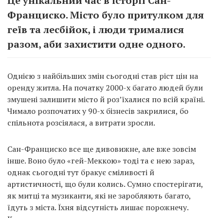
Це унікальний час в історії Сан-
Франциско. Місто було притулком для
геїв та лесбійок, і люди трималися
разом, аби захистити одне одного.
Однією з найбільших змін сьогодні став ріст цін на
оренду житла. На початку 2000-х багато людей були
змушені залишити місто й роз’їхалися по всій країні.
Чимало розпочатих у 90-х бізнесів закрилися, бо
спільнота розсіялася, а витрати зросли.
Сан-Франциско все ще дивовижне, але вже зовсім
інше. Воно було «гей-Меккою» тоді та є нею зараз,
однак сьогодні тут бракує сміливості й
артистичності, що були колись. Сумно спостерігати,
як митці та музиканти, які не заробляють багато,
їдуть з міста. Їхня відсутність лишає порожнечу.