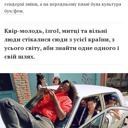
гендерні зміни, а на передньому плані була культура
буч/фем.
Квір-молодь, ізгої, митці та вільні
люди стікалися сюди з усієї країни, з
усього світу, аби знайти одне одного і
свій шлях.