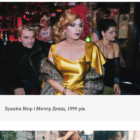
Хуаніта Мор і Містер Девід, 1999 рік