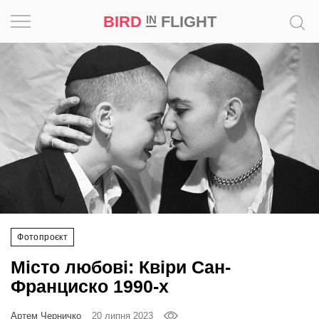
BIRD
FLIGHT
IN
Натхнення
Фотопроєкт
Новини
Світ
Архітектура
Фотопроєкт
Професія
Місто любові: Квіри Сан-
Bird
Франциско 1990-х
in
Flight
Артем Черничко
20 липня 2023