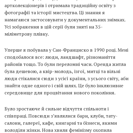
артколекціонерів і отримала традиційну освіту з
фотографії та історії мистецтва. Ці знання я
намагаюся застосовувати у документальних знімках.
Усі зображення в цій серії були зняті на 35-
міліметрову плівку.
Уперше я побувала у Сан-Франциско в 1990 році. Мені
сподобалося все: люди, ландшафт, різноманіття
районів тощо. То були переломні часи. Оренда житла
була дешевою, а квір-молодь, ізгої, митці та вільні
люди стікалися сюди з усієї країни, з усього світу, аби
знайти одне одного і свій шлях. Це було інклюзивне
середовище для процвітання нового покоління.
Було зростаюче й сильне відчуття спільноти і
співпраці. Повсюди з’являлися бари, клуби, тату-
салони, галереї, кафе, книгарні та бізнеси, якими
володіли жінки. Нова хвиля фемінізму охопила