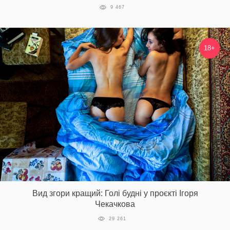
9 467
18+
Вид згори кращий: Голі будні у проєкті Ігоря
Чекачкова
29 261