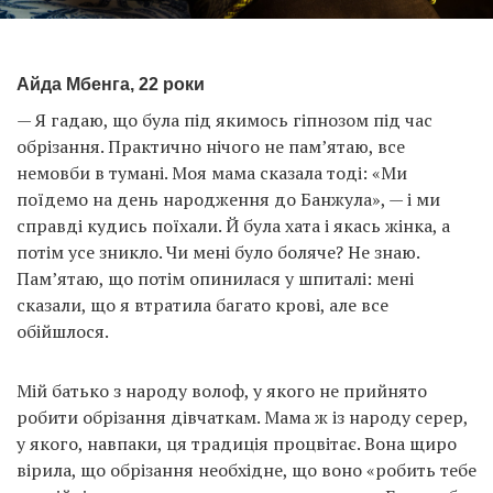
Айда Мбенга, 22 роки
— Я гадаю, що була під якимось гіпнозом під час
обрізання. Практично нічого не пам’ятаю, все
немовби в тумані. Моя мама сказала тоді: «Ми
поїдемо на день народження до Банжула», — і ми
справді кудись поїхали. Й була хата і якась жінка, а
потім усе зникло. Чи мені було боляче? Не знаю.
Пам’ятаю, що потім опинилася у шпиталі: мені
сказали, що я втратила багато крові, але все
обійшлося.
Мій батько з народу волоф, у якого не прийнято
робити обрізання дівчаткам. Мама ж із народу серер,
у якого, навпаки, ця традиція процвітає. Вона щиро
вірила, що обрізання необхідне, що воно «робить тебе