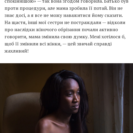
спокійнішою» — так вона згодом говорила. Батько був
проти процедури, але мама зробила її потай. Він не
знає досі, а я все не можу наважитися йому сказати.
На щастя, інші мої сестри не постраждали — відколи
про наслідки жіночого обрізання почали активно
говорити, мама змінила свою думку. Мені хотілося б,
щоб її змінили всі жінки, — цей звичай справді
жахливий!