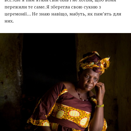
пережили те саме. Я зберегла свою сукню з
церемонії… Не знаю навіщо, мабуть, як пам’ять для
них.