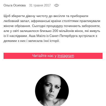
Prize
Ольга Осипова
31 травня 2017
‘21
Щоб зберегти дівочу чистоту до весілля та приборкати
любовний запал, африканські країни століттями практикували
жіноче обрізання. Сьогодні процедуру починають забороняти,
але у світі залишилося близько 200 мільйонів жінок, які живуть
із її наслідками. Аша Маїлз із Санкт-Петербурга зустрілася з
деякими з них і записала їхні історії.
RU
EN
Читайте нас у
Instagram