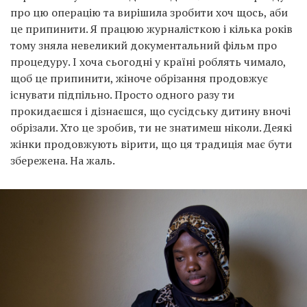
про цю операцію та вирішила зробити хоч щось, аби
це припинити. Я працюю журналісткою і кілька років
тому зняла невеликий документальний фільм про
процедуру. І хоча сьогодні у країні роблять чимало,
щоб це припинити, жіноче обрізання продовжує
існувати підпільно. Просто одного разу ти
прокидаєшся і дізнаєшся, що сусідську дитину вночі
обрізали. Хто це зробив, ти не знатимеш ніколи. Деякі
жінки продовжують вірити, що ця традиція має бути
збережена. На жаль.