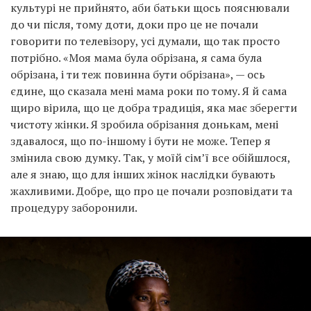
культурі не прийнято, аби батьки щось пояснювали
до чи після, тому доти, доки про це не почали
говорити по телевізору, усі думали, що так просто
потрібно. «Моя мама була обрізана, я сама була
обрізана, і ти теж повинна бути обрізана», — ось
єдине, що сказала мені мама роки по тому. Я й сама
щиро вірила, що це добра традиція, яка має зберегти
чистоту жінки. Я зробила обрізання донькам, мені
здавалося, що по-іншому і бути не може. Тепер я
змінила свою думку. Так, у моїй сім’ї все обійшлося,
але я знаю, що для інших жінок наслідки бувають
жахливими. Добре, що про це почали розповідати та
процедуру заборонили.