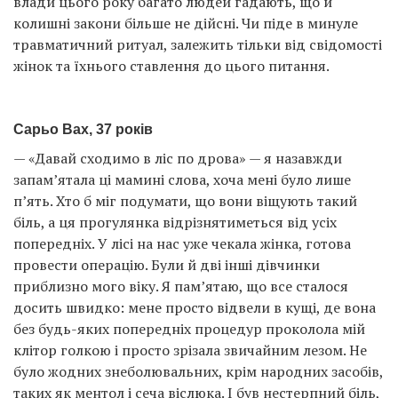
влади цього року багато людей гадають, що й
колишні закони більше не дійсні. Чи піде в минуле
травматичний ритуал, залежить тільки від свідомості
жінок та їхнього ставлення до цього питання.
Сарьо Вах, 37 років
— «Давай сходимо в ліс по дрова» — я назавжди
запам’ятала ці мамині слова, хоча мені було лише
п’ять. Хто б міг подумати, що вони віщують такий
біль, а ця прогулянка відрізнятиметься від усіх
попередніх. У лісі на нас уже чекала жінка, готова
провести операцію. Були й дві інші дівчинки
приблизно мого віку. Я пам’ятаю, що все сталося
досить швидко: мене просто відвели в кущі, де вона
без будь-яких попередніх процедур проколола мій
клітор голкою і просто зрізала звичайним лезом. Не
було жодних знеболювальних, крім народних засобів,
таких як ментол і сеча віслюка. І був нестерпний біль,