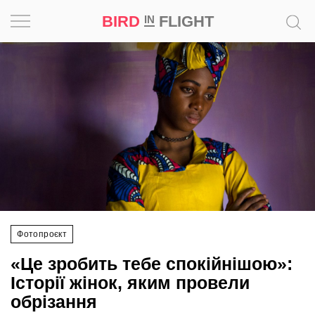
BIRD
FLIGHT
IN
Натхнення
Фотопроєкт
Новини
Світ
Архітектура
Фотопроєкт
Професія
«Це зробить тебе спокійнішою»:
Bird
Історії жінок, яким провели
in
обрізання
Flight