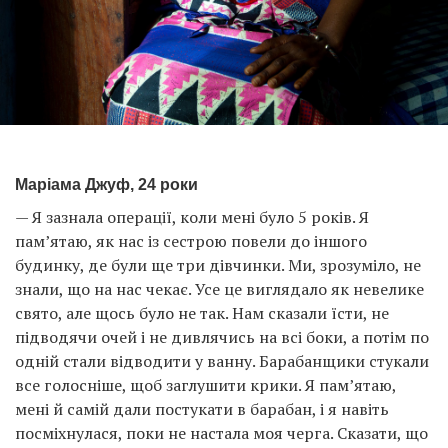
Маріама Джуф, 24 роки
— Я зазнала операції, коли мені було 5 років. Я
пам’ятаю, як нас із сестрою повели до іншого
будинку, де були ще три дівчинки. Ми, зрозуміло, не
знали, що на нас чекає. Усе це виглядало як невелике
свято, але щось було не так. Нам сказали їсти, не
підводячи очей і не дивлячись на всі боки, а потім по
одній стали відводити у ванну. Барабанщики стукали
все голосніше, щоб заглушити крики. Я пам’ятаю,
мені й самій дали постукати в барабан, і я навіть
посміхнулася, поки не настала моя черга. Сказати, що