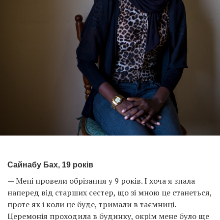
Сайнабу Бах, 19 років
— Мені провели обрізання у 9 років. І хоча я знала
наперед від старших сестер, що зі мною це станеться,
проте як і коли це буде, тримали в таємниці.
Церемонія проходила в будинку, окрім мене було ще