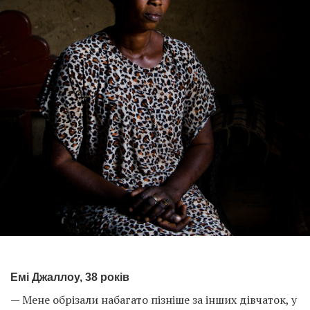
Емі Джаллоу, 38 років
— Мене обрізали набагато пізніше за інших дівчаток, у