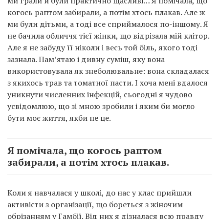
ми грали й були практично щасливі… Я помічала, що
когось раптом забирали, а потім хтось плакав. Але ж
ми були дітьми, а тоді все сприймалося по-іншому. Я
не бачила обличчя тієї жінки, що відрізала мій клітор.
Але я не забуду її ніколи і весь той біль, якого тоді
зазнала. Пам’ятаю і дивну суміш, яку вона
використовувала як знеболювальне: вона складалася
з якихось трав та томатної пасти. І хоча мені вдалося
уникнути численних інфекцій, сьогодні я чудово
усвідомлюю, що зі мною зробили і яким би могло
бути моє життя, якби не це.
Я помічала, що когось раптом
забирали, а потім хтось плакав.
Коли я навчалася у школі, до нас у клас прийшли
активісти з організації, що бореться з жіночим
обрізанням у Гамбії. Від них я дізналася всю правду