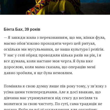
Бінта Бах, 39 років
— Я завжди жила з переконанням, що ми, жінки фула,
маємо обов’язково проходити через цей ритуал,
оскільки ми мусульманки, це наша культура і релігія.
У нас у селі обряд проводили кілька разів на рік, і я
все думала, коли настане моя черга. Я була вже
дорослою, коли мама сказала, що операцію мені
давно зробили, я ще була немовлям.
Поміняла я свою думку лише пів року тому, у зв’язку з
усіма цими телепередачами. Але я досі вважаю, що
дівчина має утримуватися від сексу до весілля та
молитися за свою чистоту. По суті, сама традиція не
погана. Якби не всі ці ускладнення для організму