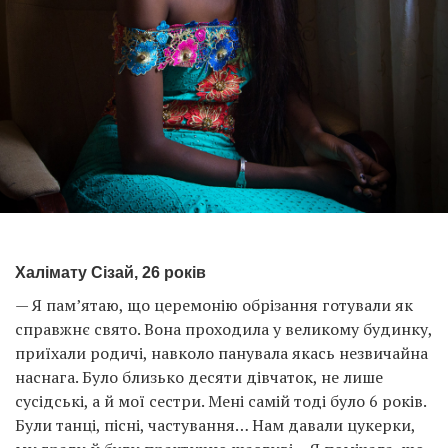
Халімату Сізай, 26 років
— Я пам’ятаю, що церемонію обрізання готували як
справжнє свято. Вона проходила у великому будинку,
приїхали родичі, навколо панувала якась незвичайна
наснага. Було близько десяти дівчаток, не лише
сусідські, а й мої сестри. Мені самій тоді було 6 років.
Були танці, пісні, частування… Нам давали цукерки,