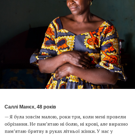
Саллі Манєх, 48 років
— Я була зовсім малою, роки три, коли мені провели
обрізання. Не пам’ятаю ні болю, ні крові, але виразно
пам’ятаю бритву в руках літньої жінки. У нас у