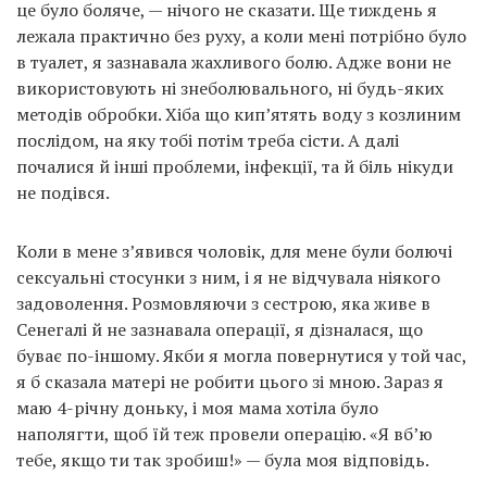
це було боляче, — нічого не сказати. Ще тиждень я
лежала практично без руху, а коли мені потрібно було
в туалет, я зазнавала жахливого болю. Адже вони не
використовують ні знеболювального, ні будь-яких
методів обробки. Хіба що кип’ятять воду з козлиним
послідом, на яку тобі потім треба сісти. А далі
почалися й інші проблеми, інфекції, та й біль нікуди
не подівся.
Коли в мене з’явився чоловік, для мене були болючі
сексуальні стосунки з ним, і я не відчувала ніякого
задоволення. Розмовляючи з сестрою, яка живе в
Сенегалі й не зазнавала операції, я дізналася, що
буває по-іншому. Якби я могла повернутися у той час,
я б сказала матері не робити цього зі мною. Зараз я
маю 4-річну доньку, і моя мама хотіла було
наполягти, щоб їй теж провели операцію. «Я вб’ю
тебе, якщо ти так зробиш!» — була моя відповідь.