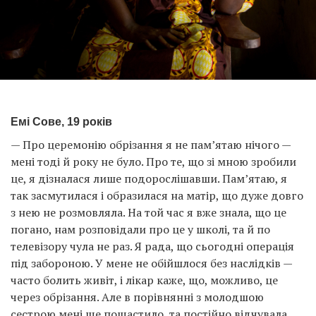
Емі Сове, 19 років
— Про церемонію обрізання я не пам’ятаю нічого —
мені тоді й року не було. Про те, що зі мною зробили
це, я дізналася лише подорослішавши. Пам’ятаю, я
так засмутилася і образилася на матір, що дуже довго
з нею не розмовляла. На той час я вже знала, що це
погано, нам розповідали про це у школі, та й по
телевізору чула не раз. Я рада, що сьогодні операція
під забороною. У мене не обійшлося без наслідків —
часто болить живіт, і лікар каже, що, можливо, це
через обрізання. Але в порівнянні з молодшою
сестрою мені ще пощастило, та постійно відчувала