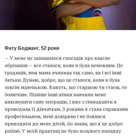
Фату Боджанг, 52 роки
— У мене не залишилося спогадів про власне
обрізання — все сталося, коли я була немовлям. Це
традиція, моя мама вчинила так само, як і всі інші
батьки. Думаю, добре, що це сталося, коли я була
зовсім маленькою. Кажуть, що старшою ти стаєш, то
болючіше. Пізніше інші жінки навчили мене
виконувати саму операцію, і вже з сімнадцяти я
проводила її дівчаткам. З роками я стала справжнім
професіоналом, мені довіряли і не боялися
приводити до мене дітей, бо знали, що я це добре
роблю. У моїй практиці не було жодного випадку