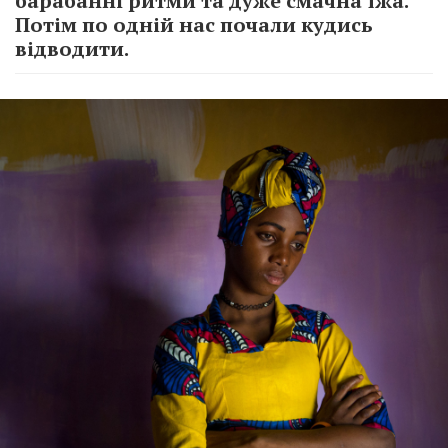
барабанні ритми та дуже смачна їжа.
Потім по одній нас почали кудись
відводити.