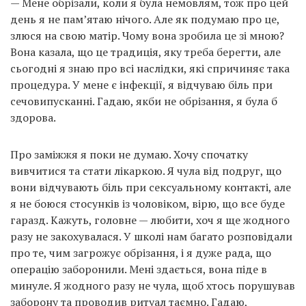
— Мене обрізали, коли я була немовлям, тож про цей
день я не пам’ятаю нічого. Але як подумаю про це,
злюся на свою матір. Чому вона зробила це зі мною?
Вона казала, що це традиція, яку треба берегти, але
сьогодні я знаю про всі наслідки, які спричиняє така
процедура. У мене є інфекції, я відчуваю біль при
сечовипусканні. Гадаю, якби не обрізання, я була б
здорова.
Про заміжжя я поки не думаю. Хочу спочатку
вивчитися та стати лікаркою. Я чула від подруг, що
вони відчувають біль при сексуальному контакті, але
я не боюся стосунків із чоловіком, вірю, що все буде
гаразд. Кажуть, головне — любити, хоч я ще жодного
разу не закохувалася. У школі нам багато розповідали
про те, чим загрожує обрізання, і я дуже рада, що
операцію заборонили. Мені здається, вона піде в
минуле. Я жодного разу не чула, щоб хтось порушував
заборону та проводив ритуал таємно. Гадаю,