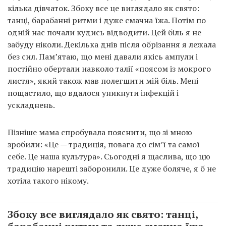
кілька дівчаток. Збоку все це виглядало як свято:
танці, барабанні ритми і дуже смачна їжа. Потім по
одній нас почали кудись відводити. Цей біль я не
забуду ніколи. Декілька днів після обрізання я лежала
без сил. Пам’ятаю, що мені давали якісь ампули і
постійно обертали навколо талії «поясом із мокрого
листя», який також мав полегшити мій біль. Мені
пощастило, що вдалося уникнути інфекцій і
ускладнень.
Пізніше мама спробувала пояснити, що зі мною
зробили: «Це — традиція, повага до сім’ї та самої
себе. Це наша культура». Сьогодні я щаслива, що цю
традицію нарешті заборонили. Це дуже боляче, я б не
хотіла такого нікому.
Збоку все виглядало як свято: танці,