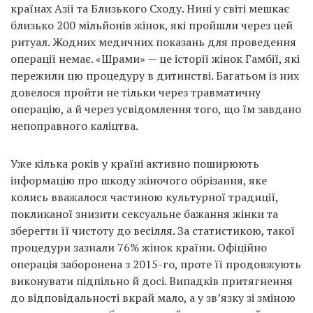
країнах Азії та Близького Сходу. Нині у світі мешкає
близько 200 мільйонів жінок, які пройшли через цей
ритуал. Жодних медичних показань для проведення
операції немає. «Шрами» — це історії жінок Гамбії, які
пережили цю процедуру в дитинстві. Багатьом із них
довелося пройти не тільки через травматичну
операцію, а й через усвідомлення того, що їм завдано
непоправного каліцтва.
Уже кілька років у країні активно поширюють
інформацію про шкоду жіночого обрізання, яке
колись вважалося частиною культурної традиції,
покликаної знизити сексуальне бажання жінки та
зберегти її чистоту до весілля. За статистикою, такої
процедури зазнали 76% жінок країни. Офіційно
операція заборонена з 2015-го, проте її продовжують
виконувати підпільно й досі. Випадків притягнення
до відповідальності вкрай мало, а у зв’язку зі зміною