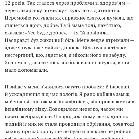
12 років. Так сталося через проблеми зі здоров’ям —
через лікарську помилку я кульгаю з дитинства.
Церемонію готували як справжнє свято, я думала, що
станеться щось добре. Та й мама тоді, пам’ятаю,
сказала: «Усе буде добре», — і я їй повірила.
Насправді був жахливий біль. Мене ледве втримали —
адже я була вже майже доросла. Біль був настільки
нестерпний, що, здається, я ніколи його не забуду.
Хоча мені давали якісь знеболювальні пігулки, вони
мало допомагали.
Пізніше у мене з’явилося багато проблем: й інфекції,
й ускладнення під час пологів. Я рано вийшла заміж,
мій чоловік також має інвалідність, він провів життя в
інвалідному візку. Доводилося нелегко, часом ми
навіть жебракували. Я народила йому шість доньок і
жодній із них не стала проводити обрізання, хоча тоді
закону про заборону ще не було й навколо це робили
всі. Але я пам’ятала свій біль і не хотіла, щоб вони