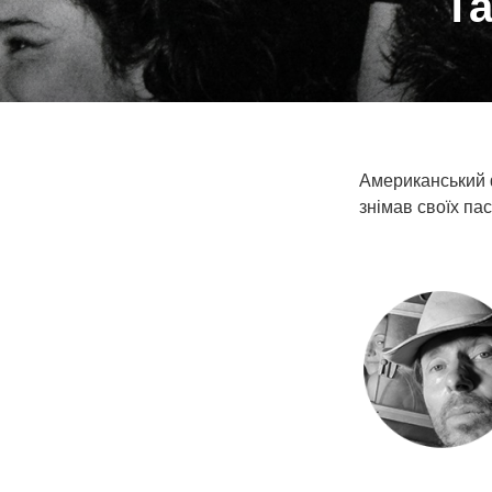
Та
Американський 
знімав своїх па