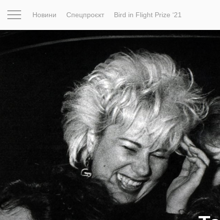
Новини
Спецпроєкт
Bird in Flight Prize ‘21
Натхнення
Фотопроєкт
Новини
Світ
Архітектур