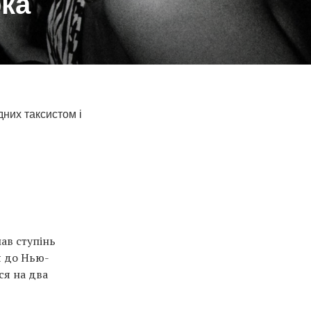
рка
них таксистом і
ав ступінь
я до Нью-
ся на два