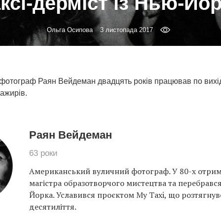
ксі-дерміст із Нью-Йо
Ольга Осипова
3 листопада 2017
фотограф Раян Вейдеман двадцять років працював по вихід
сажирів.
Раян Вейдеман
63 роки
Американський вуличний фотограф. У 80-х отрим
магістра образотворчого мистецтва та перебравс
Йорка. Уславився проєктом My Taxi, що розтягнув
десятиліття.