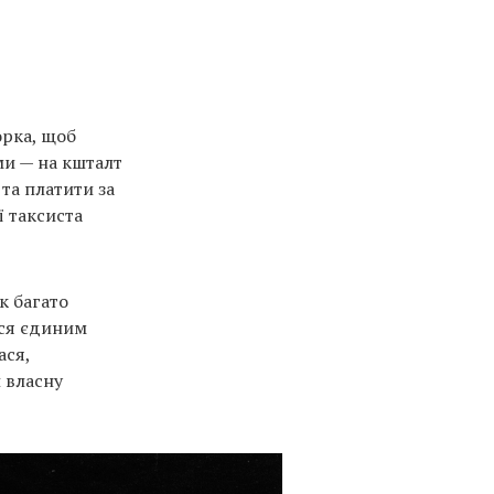
орка, щоб
еми — на кшталт
та платити за
ї таксиста
к багато
ася єдиним
ася,
 власну