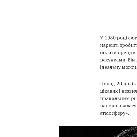
У 1980 році фо
нарешті зробити
оплати оренди ж
рахунками. Він 
ідеальну можли
Понад 20 років 
цікавих і незв
правильним ріш
наповнювалася 
атмосферу».