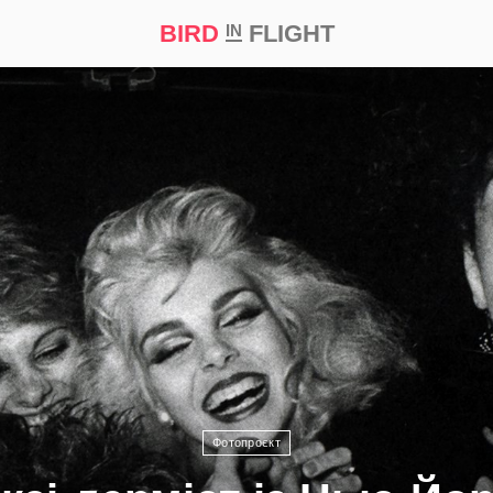
BIRD
FLIGHT
IN
а
Професія
Bird in Flight Prize ‘21
Фотопроєкт