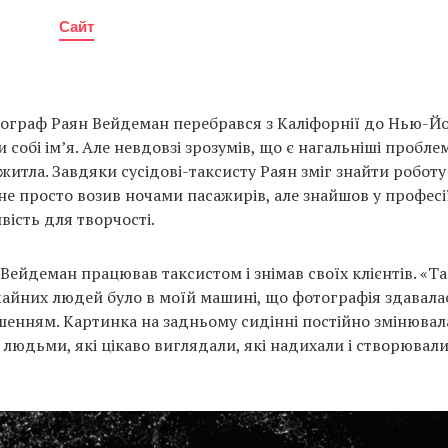
Сайт
тограф Раян Вейдеман перебрався з Каліфорнії до Нью-Й
 собі ім’я. Але невдовзі зрозумів, що є нагальніші пробл
итла. Завдяки сусідові-таксисту Раян зміг знайти роботу 
не просто возив ночами пасажирів, але знайшов у професі
вість для творчості.
Вейдеман працював таксистом і знімав своїх клієнтів. «Та
ичайних людей було в моїй машині, що фотографія здавал
енням. Картинка на задньому сидінні постійно змінювал
людьми, які цікаво виглядали, які надихали і створювали