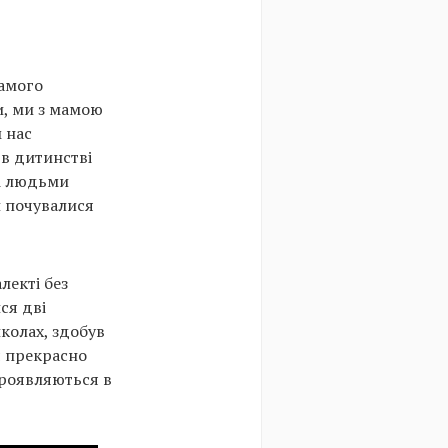
самого
и, ми з мамою
м нас
 в дитинстві
 і людьми
и почувалися
лекті без
ся дві
школах, здобув
я прекрасно
проявляються в