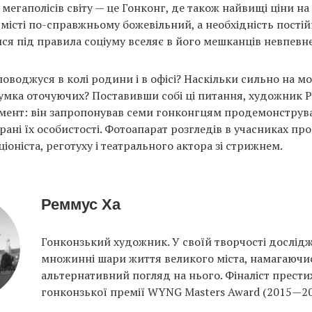
мегаполісів світу — це Гонконг, де також найвищі ціни на
 місті по-справжньому божевільний, а необхідність пості
ся під правила соціуму вселяє в його мешканців невпевнен
оводжуся в колі родини і в офісі? Наскільки сильно на мо
умка оточуючих? Поставивши собі ці питання, художник 
мент: він запропонував семи гонконгцям продемонструв
рані їх особистості. Фотоапарат розгледів в учасниках про
іоніста, реготуху і театрального актора зі стрижнем.
Реммус Ха
Гонконзький художник. У своїй творчості дослідж
множинні шари життя великого міста, намагаючи
альтернативний погляд на нього. Фіналіст прест
гонконзької премії WYNG Masters Award (2015—20