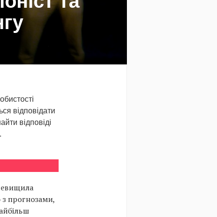
іоніст та
нгу
обистості
ься відповідати
айти відповіді
.
еревищила
о з прогнозами,
найбільш