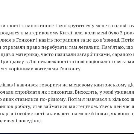
ичності та множинності «я» крутяться у мене в голові з 
ародився в материковому Китаї, але, коли мені було 3 рок
ися в Гонконг і навіть потрапили за це до в’язниці. Поті
ми отримали право перебувати там легально. Пам’ятаю, що
хідців з материка), часто називали загарбниками, сараною
При цьому в Дні незалежності та інші національні свята м
м з корінними жителями Гонконгу.
лішав і навчився говорити на місцевому кантонському діа
почали сприймати як гонконгця. Виходить, у мені уживали
о яких ставилися по-різному. Потім я навчався в кількох 
найшов роботу, став займатися мистецтвом. Увесь цей час 
як різні особистості впливають на мене й інших, як вони 
бличчя і поведінці.