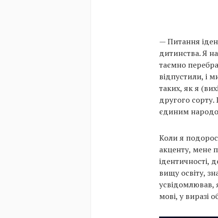
— Питання ідент
дитинства. Я н
таємно перебрал
відпустили, і 
таких, як я (ви
другого сорту. 
єдиним народо
Коли я подорос
акценту, мене 
ідентичності, д
вищу освіту, з
усвідомлював, 
мові, у виразі о