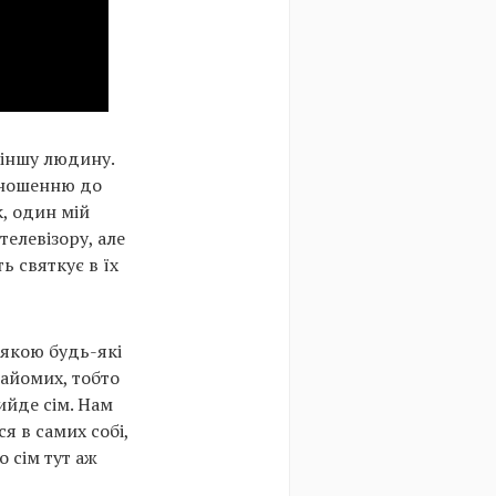
 іншу людину.
дношенню до
к, один мій
телевізору, але
ь святкує в їх
 якою будь-які
найомих, тобто
ийде сім. Нам
я в самих собі,
о сім тут аж