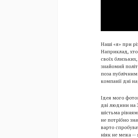
Наші «я» при р
Наприклад, хто
своїх близьких,
знайомий політи
поза публічним 
компанії дні н
Ідея мого фото
дві людини на З
шістьма рівням
не потрібно зна
варто спробуват
ніяк не межа — 