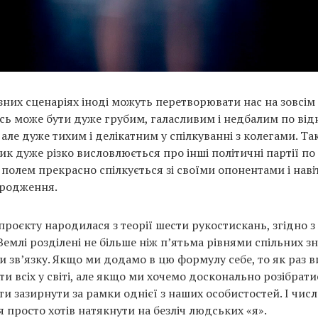
ізних сценаріях іноді можуть перетворювати нас на зовсім
сь може бути дуже грубим, галасливим і недбалим по ві
 але дуже тихим і делікатним у спілкуванні з колегами. Та
к дуже різко висловлюється про інші політичні партії по 
полем прекрасно спілкується зі своїми опонентами і навіт
ародження.
проєкту народилася з теорії шести рукостискань, згідно з
емлі розділені не більше ніж п’ятьма рівнями спільних з
и зв’язку. Якщо ми додамо в цю формулу себе, то як раз в
ти всіх у світі, але якщо ми хочемо досконально розібратис
и зазирнути за рамки однієї з наших особистостей. І числ
я просто хотів натякнути на безліч людських «я».