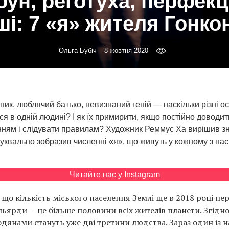
ун, реготуха, перфекц
ші: 7 «я» жителя Гонко
Ольга Бубіч
8 жовтня 2020
ик, люблячий батько, невизнаний геній — наскільки різні ос
я в одній людині? І як їх примирити, якщо постійно доводит
нням і слідувати правилам? Художник Реммус Ха вирішив зн
 буквально зобразив численні «я», що живуть у кожному з нас
Читайте нас у
Instagram
, що кількість міського населення Землі ще в 2018 році п
льярди — це більше половини всіх жителів планети. Згідн
одянами стануть уже дві третини людства. Зараз один із 