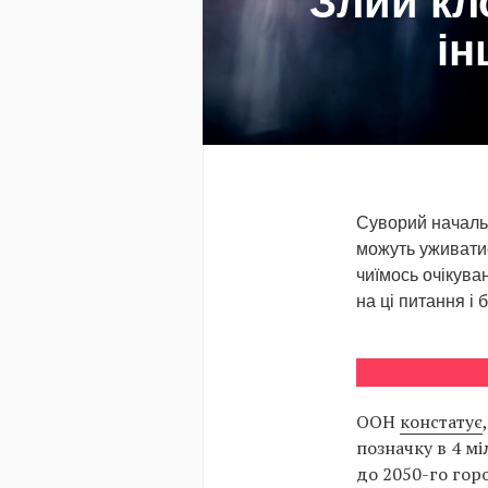
Злий кло
ін
Суворий начальн
можуть уживатис
чиїмось очікува
на ці питання і
ООН
констатує
позначку в 4 мі
до 2050-го гор