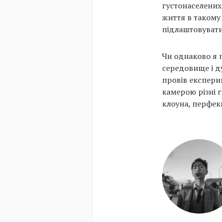
густонаселених 
життя в такому
підлаштовувати
Чи однаково я п
середовище і д
провів експери
камерою різні г
клоуна, перфекц