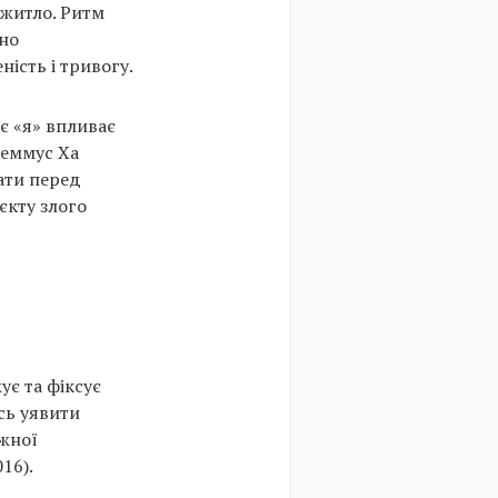
 житло. Ритм
йно
ість і тривогу.
є «я» впливає
Реммус Ха
ати перед
єкту злого
ує та фіксує
сь уявити
ижної
16).