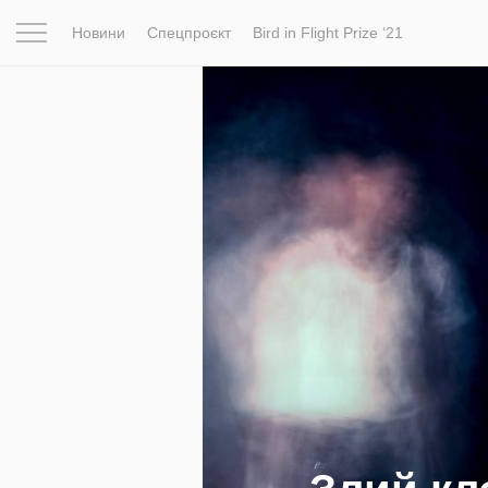
Новини
Спецпроєкт
Bird in Flight Prize ‘21
Натхнення
Фотопроєкт
Новини
Світ
Архітектур