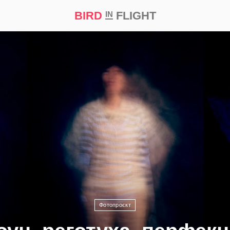
BIRD
FLIGHT
IN
а
Професія
Bird in Flight Prize ‘21
Фотопроєкт