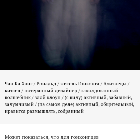
Чан Ка Ханг / Рональд / житель Гонконга / Близнецы /
китаец / потерянный дизайнер / заколдованный
волшебник / злой клоун / (с виду) активный, забавный,
задумчивый / (на самом деле) активный, общительный,
нравится размышлять, собранный
Может показаться, что для гонконгцев