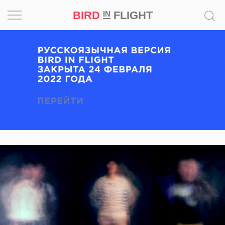
BIRD
FLIGHT
IN
Вдохновение
Почему
это
шедевр
Мир
Игра
Новости
Bird
in
Flight
Prize