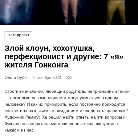
‘21
Фотопроект
Фотопроект
Репортаж
Злой клоун, хохотушка,
Партнерский
перфекционист и другие: 7 «я»
материал
жителя Гонконга
О
Ольга Бубич
8 октября 2020
птичке
Строгий начальник, любящий родитель, непризнанный гений
Рекламодателям
— насколько разные личности могут уживаться в одном
человеке? И как их примирить, если постоянно приходится
соответствовать чьим-то ожиданиям и следовать правилам?
Художник Реммус Ха решил найти ответы на эти вопросы и
буквально запечатлел многочисленные «я», живущие в
каждом из нас.