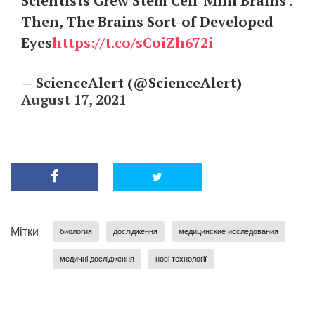
Scientists Grew Stem Cell 'Mini Brains'.
Then, The Brains Sort-of Developed
Eyes
https://t.co/sCoiZh672i
— ScienceAlert (@ScienceAlert)
August 17, 2021
Мітки
биология
дослідження
медицинские исследования
медичні дослідження
нові технології