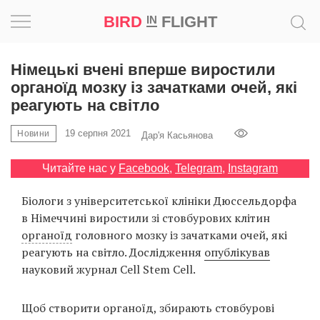
BIRD
FLIGHT
IN
Натхнення
Німецькі вчені вперше виростили
органоїд мозку із зачатками очей, які
Фотопроєкт
реагують на світло
19 серпня 2021
Новини
Новини
Дар'я Касьянова
Читайте нас у
Facebook
,
Telegram
,
Instagram
Світ
Біологи з університетської клініки Дюссельдорфа
Архітектура
в Німеччині виростили зі стовбурових клітин
органоїд
головного мозку із зачатками очей, які
Професія
реагують на світло. Дослідження
опублікував
науковий журнал Cell Stem Cell.
Bird
in
Щоб створити органоїд, збирають стовбурові
Flight