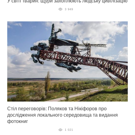
У світі тварин: Щури захоплюють людську цивілізацію
3 949
Стіл переговорів: Поляков та Нікіфоров про
дослідження локального середовища та видання
фотокниг
1 021