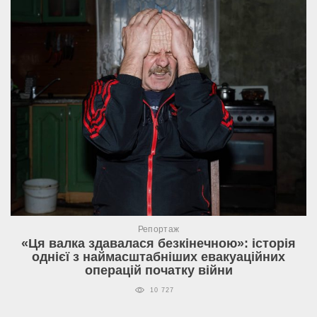
Репортаж
«Ця валка здавалася безкінечною»: історія
однієї з наймасштабніших евакуаційних
операцій початку війни
10 727