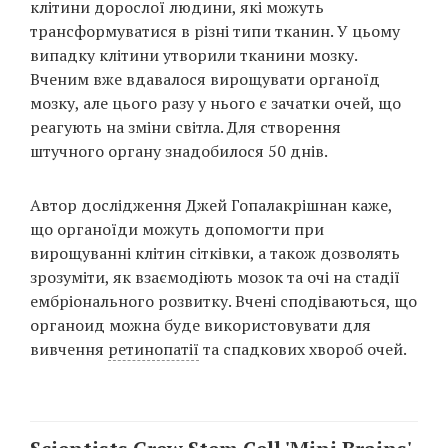
клітини дорослої людини, які можуть
Prize
‘21
трансформуватися в різні типи тканин. У цьому
випадку клітини утворили тканини мозку.
Вченим вже вдавалося вирощувати органоїд
мозку, але цього разу у нього є зачатки очей, що
реагують на зміни світла. Для створення
штучного органу знадобилося 50 днів.
RU
EN
Автор дослідження Джей Гопалакрішнан каже,
що органоїди можуть допомогти при
вирощуванні клітин сітківки, а також дозволять
зрозуміти, як взаємодіють мозок та очі на стадії
ембріонального розвитку. Вчені сподіваються, що
органоид можна буде використовувати для
вивчення
ретинопатії
та спадкових хвороб очей.