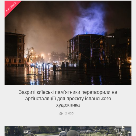
ПРОМО
Закриті київські пам’ятники перетворили на
артінсталяціїї для проєкту іспанського
художника
2 035