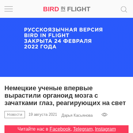
BIRD
FLIGHT
IN
Вдохновение
Почему
это
шедевр
Мир
Игра
Немецкие ученые впервые
вырастили органоид мозга с
Новости
зачатками глаз, реагирующих на свет
Bird
19 августа 2021
Новости
Дарья Касьянова
in
Flight
Читайте нас в
Facebook
,
Telegram
,
Instagram
Prize