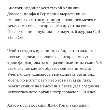
‘21
Биологи из университетской клиники
Дюссельдорфа в Германии вырастили из
Фотопроект
стволовых клеток
органоид
головного мозга с
зачатками глаз, которые реагируют на свет.
Репортаж
Исследование
опубликовал
научный журнал Cell
Stem Сell.
Партнерский
материал
Чтобы создать органоид, собирают стволовые
клетки взрослого человека, которые могут
О
трансформироваться в различные типы тканей. В
птичке
этом случае клетки образовали ткани мозга.
Ученым уже удавалось выращивать органоид
Рекламодателям
мозга, но в этот раз у него есть зачатки глаз,
реагирующих на изменения света. Для создания
искусственного органа потребовалось 50 дней.
Автор исследования Джей Гопалакришнан