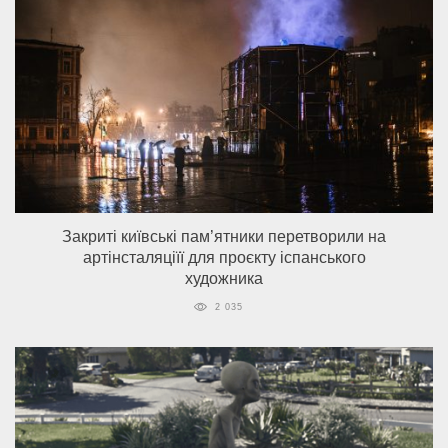
Закриті київські пам’ятники перетворили на
артінсталяціїї для проєкту іспанського
художника
2 035