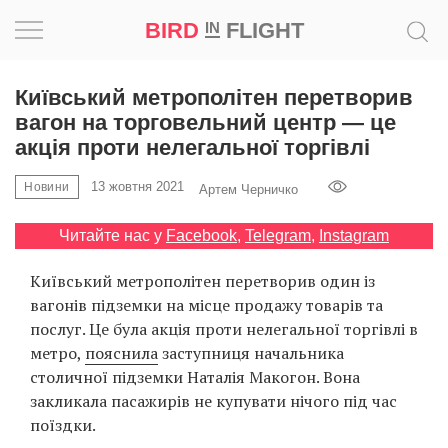
BIRD
FLIGHT
IN
Натхнення
Київський метрополітен перетворив
вагон на торговельний центр — це
Фотопроєкт
акція проти нелегальної торгівлі
13 жовтня 2021
Новини
Новини
Артем Черничко
Читайте нас у
Facebook
,
Telegram
,
Instagram
Світ
Київський метрополітен перетворив один із
Архітектура
вагонів підземки на місце продажу товарів та
послуг. Це була акція проти нелегальної торгівлі в
Професія
метро,
​​пояснила
заступниця начальника
столичної підземки Наталія Макогон. Вона
Bird
закликала пасажирів не купувати нічого під час
in
поїздки.
Flight