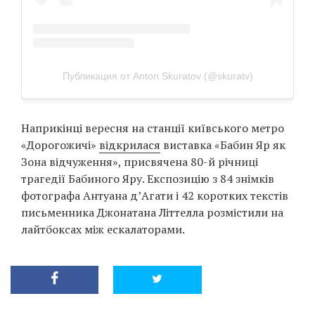
Публикация от Anton Skuratov (@skuratv)
Наприкінці вересня на станції київського метро
«Дорогожичі»
відкрилася
виставка «Бабин Яр як
Зона відчуження», присвячена 80-й річниці
трагедії Бабиного Яру. Експозицію з 84 знімків
фотографа Антуана д’Агати і 42 коротких текстів
письменника Джонатана Літтелла розмістили на
лайтбоксах між ескалаторами.