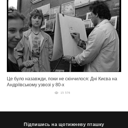
Це було назавжди, поки не скінчилося: Дні Києва на
Андріївському узвозі у 80-х
15 576
Підпишись на щотижневу пташку