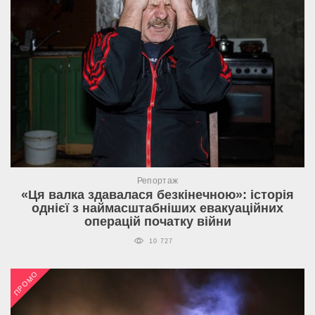
Репортаж
«Ця валка здавалася безкінечною»: історія
однієї з наймасштабніших евакуаційних
операцій початку війни
10 727
ПРОМО