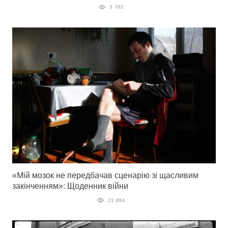
3 762
«Мій мозок не передбачав сценарію зі щасливим
закінченням»: Щоденник війни
21 864