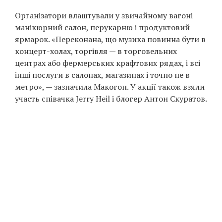
Prize
‘21
Організатори влаштували у звичайному вагоні
манікюрний салон, перукарню і продуктовий
ярмарок. «Переконана, що музика повинна бути в
концерт-холах, торгівля — в торговельних
центрах або фермерських крафтових рядах, і всі
інші послуги в салонах, магазинах і точно не в
метро», — зазначила Макогон. У акції також взяли
RU
EN
участь співачка Jerry Heil і блогер Антон Скуратов.