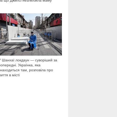
За що Джипсі незлюбила маму
37 928
У Шанхаї локдаун — суворіший за
попередні. Українка, яка
знаходиться там, розповіла про
життя в місті