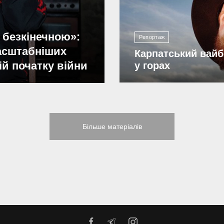
 безкінечною»:
Репортаж
масштабніших
Карпатський вайб
ій початку війни
у горах
Більше матеріалів