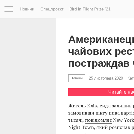
Новини
Спецпроєкт
Bird in Flight Prize ‘21
Натхнення
Фотопроєкт
Новини
Світ
Архітектур
Американець
чайових рес
постраждав 
25 листопада 2020
Кат
Новини
Читайте на
Житель Клівленда залишив 
замовивши пінту пива вартіс
тисячі,
повідомляє
New York 
Night Town, який розпочав р