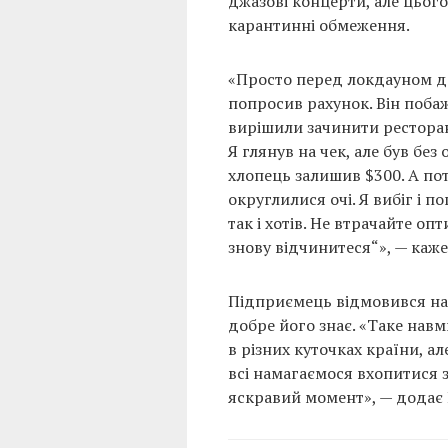
джазові концерти, але цьог
карантинні обмеження.
«Просто перед локдауном до
попросив рахунок. Він поба
вирішили зачинити ресторан,
Я глянув на чек, але був без
хлопець залишив $300. А пот
округлилися очі. Я вибіг і п
так і хотів. Не втрачайте о
знову відчинитеся“», — каж
Підприємець відмовився наз
добре його знає. «Таке навм
в різних куточках країни, ал
всі намагаємося вхопитися з
яскравий момент», — додає 