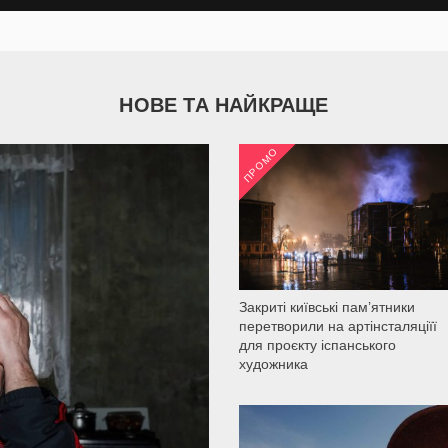
НОВЕ ТА НАЙКРАЩЕ
ПРОМО
2 035
Закриті київські пам’ятники
перетворили на артінсталяціїї
для проєкту іспанського
художника
2 200