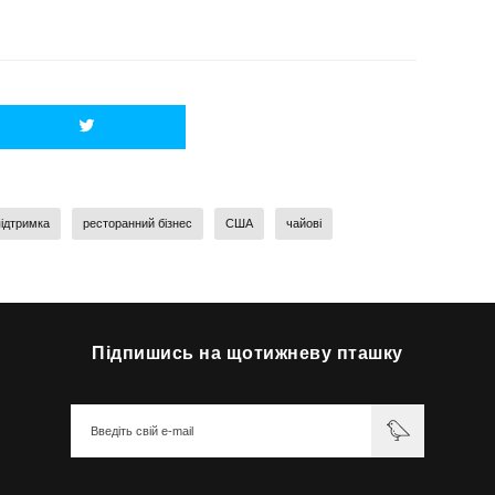
підтримка
ресторанний бізнес
США
чайові
Підпишись на щотижневу пташку