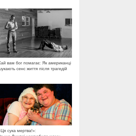
890
Хай вам бог помагає: Як американці
шукають сенс життя після трагедій
537 749
«Ця сука мертва!»: