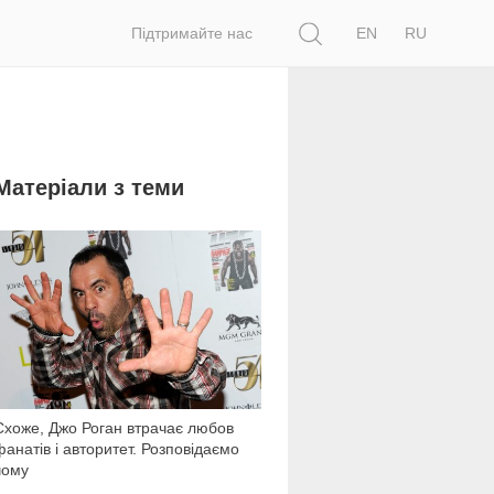
Пошук
Підтримайте нас
EN
RU
Матеріали з теми
4 030
Схоже, Джо Роган втрачає любов
фанатів і авторитет. Розповідаємо
чому