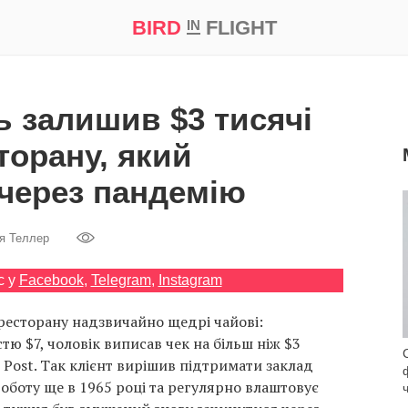
BIRD
FLIGHT
IN
а
Професія
Bird in Flight Prize ‘21
 залишив $3 тисячі
торану, який
через пандемію
я Теллер
с у
Facebook
,
Telegram
,
Instagram
ресторану надзвичайно щедрі чайові:
тю $7, чоловік виписав чек на більш ніж $3
Post. Так клієнт вирішив підтримати заклад
оботу ще в 1965 році та регулярно влаштовує