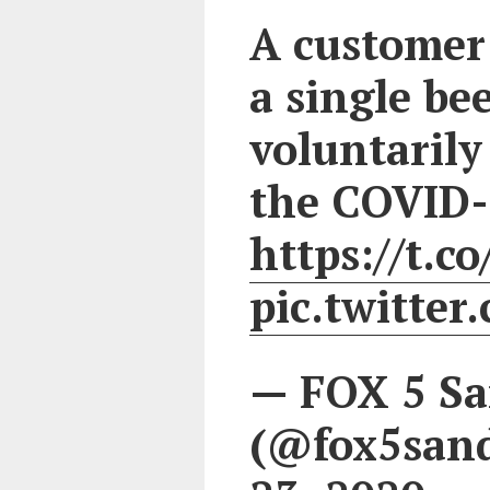
A customer 
a single be
voluntarily
the COVID-
https://t.c
pic.twitt
— FOX 5 Sa
(@fox5san