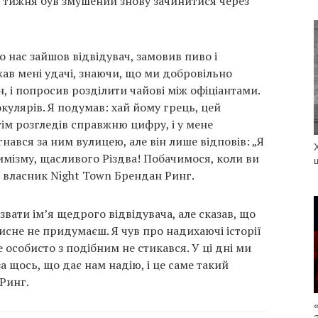
о тижня був змушений знову зачинитися через
 нас зайшов відвідувач, замовив пиво і
жав мені удачі, знаючи, що ми добровільно
 і попросив розділити чайові між офіціантами.
 окулярів. Я подумав: хай йому грець, цей
ім розгледів справжню цифру, і у мене
огнався за ним вулицею, але він лише відповів: „Я
птимізму, щасливого Різдва! Побачимося, коли ви
е власник Night Town Брендан Ринг.
вати ім’я щедрого відвідувача, але сказав, що
исне не придумаєш. Я чув про надихаючі історії
е особисто з подібним не стикався. У ці дні ми
а щось, що дає нам надію, і це саме такий
Ринг.