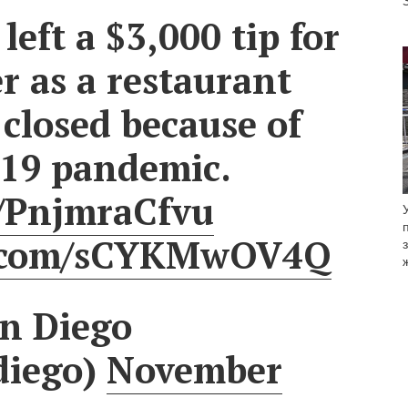
left a $3,000 tip for
er as a restaurant
 closed because of
19 pandemic.
o/PnjmraCfvu
er.com/sCYKMwOV4Q
n Diego
diego)
November