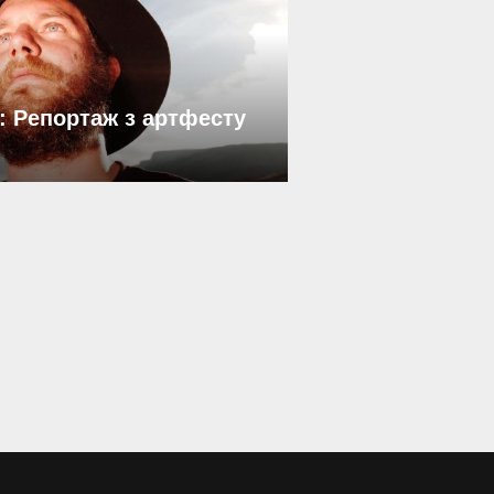
: Репортаж з артфесту