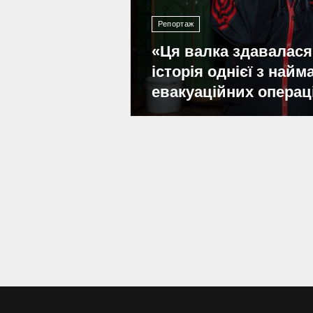
Репортаж
«Ця валка здавалася
історія однієї з най
евакуаційних операц