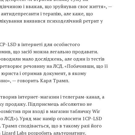
дівчиною і вважав, що зруйнував своє життя», —
в антидепресанти і терапію, але каже, що
ікування виявився психоделічний ретрит у
CP-LSD в інтернеті для особистого
омив, що засіб можна легально продавати.
оводили мало досліджень, але один із тестів
еретворює речовину на ЛСД. «Побачивши, що її
 юриста і отримав документ, в якому
нно», — говорить Карл Трамп.
створив інтернет-магазин і телеграм-канал, а
чку продажу. Підприємець абсолютно не
розмістив при вході в магазин табличку Wir
о ЛСД»). Уряд має намір оголосити 1CP-LSD
 Трамп сподівається, що в такому разі його
 Lizard Labs розробить альтернативу.