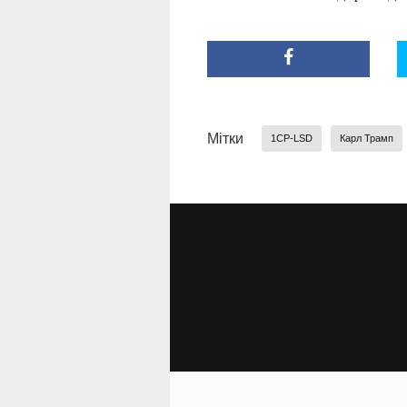
Мітки
1CP-LSD
Карл Трамп