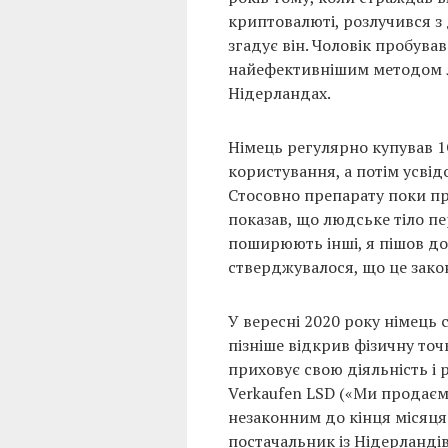
криптовалюті, розлучився з 
згадує він. Чоловік пробува
найефективнішим методом л
Нідерландах.
Німець регулярно купував 1
користування, а потім усвід
Стосовно препарату поки пр
показав, що людське тіло п
поширюють інші, я пішов до
стверджувалося, що це зако
У вересні 2020 року німець 
пізніше відкрив фізичну то
приховує свою діяльність і 
Verkaufen LSD («Ми продаєм
незаконним до кінця місяця.
постачальник із Нідерландів