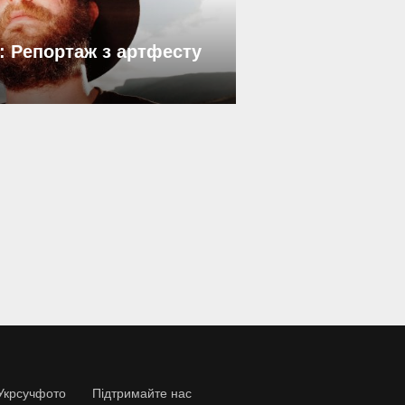
: Репортаж з артфесту
Укрсучфото
Підтримайте нас