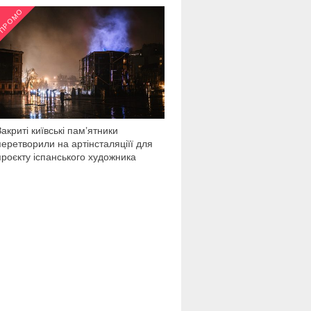
ПРОМО
2 033
Закриті київські пам’ятники
перетворили на артінсталяціїї для
проєкту іспанського художника