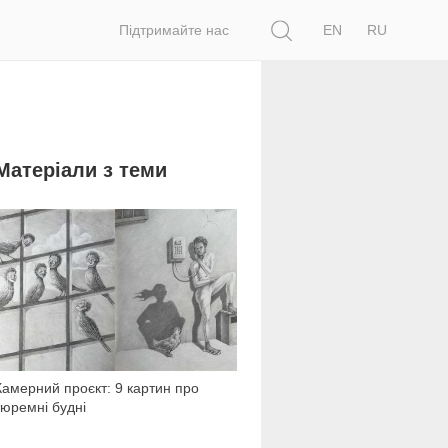
Пошук
Підтримайте нас
EN
RU
Матеріали з теми
22 216
Камерний проєкт: 9 картин про
тюремні будні