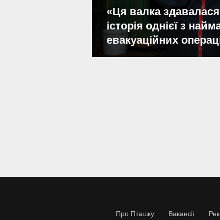
«Ця валка здавалася
історія однієї з най
евакуаційних операц
Про Пташку
Вакансії
Ре