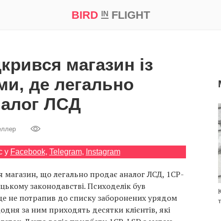
BIRD
FLIGHT
IN
а
Професія
Bird in Flight Prize ‘21
дкрився магазин із
ми, де легально
налог ЛСД
еллер
с у
Facebook
,
Telegram
,
Instagram
ся магазин, що легально продає аналог ЛСД, 1CP-
ецькому законодавстві. Психоделік був
ще не потрапив до списку заборонених урядом
одня за ним приходять десятки клієнтів, які