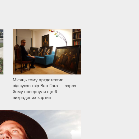
1 164
Місяць тому артдетектив
відшукав твір Ван Гога — зараз
йому повернули ще 6
викрадених картин