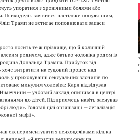
блеток. Дехто воліє придбати 1CP-LSD з метою
хочуть упоратися з хронічними болями або
. Психоделік виявився настільки популярним,
іліп Трамп не встигає поповнювати запаси
просто носить те ж прізвище, що й колишній
далеким родичем, адже батько чоловіка родом із
і родина Дональда Трампа. Прибуток від
 хоче витратити на судовий процес над
роль у приховуванні сексуальних злочинів по
иктоване минулим чоловіка: Карл відвідував
 Німеччини — учбовий заклад опинився в центрі
маганнями до дітей. Підприємець навіть заснував
рі люди». Головні цілі організації — легалізація
рковної мафії».
чав експериментувати з психоделіками кілька
ід депресії. «Я втратив велику суму на