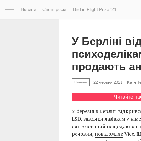
Новини
Спецпроєкт
Bird in Flight Prize ‘21
Натхнення
Фотопроєкт
Новини
Світ
Архітектур
У Берліні ві
психоделіка
продають а
22 червня 2021
Катя Т
Новини
Читайте на
У березні в Берліні відкрив
LSD, завдяки лазівкам у нім
синтезований нещодавно і 
речовин,
повідомляє
Vice. Щ