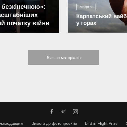
 безкінечною»:
Репортаж
масштабніших
Карпатський вайб
ій початку війни
у горах
Більше матеріалів
кламодавцям
Вимога до фотопроектів
Bird in Flight Prize