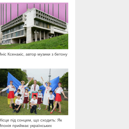
1 808
Яніс Ксенакіс, автор музики з бетону
11 010
Місце під сонцем, що сходить: Як
Японія приймає українських