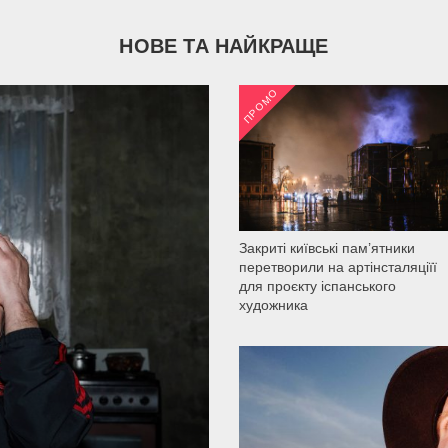
НОВЕ ТА НАЙКРАЩЕ
ПРОМО
2 036
Закриті київські пам’ятники
перетворили на артінсталяціїї
для проєкту іспанського
художника
2 204