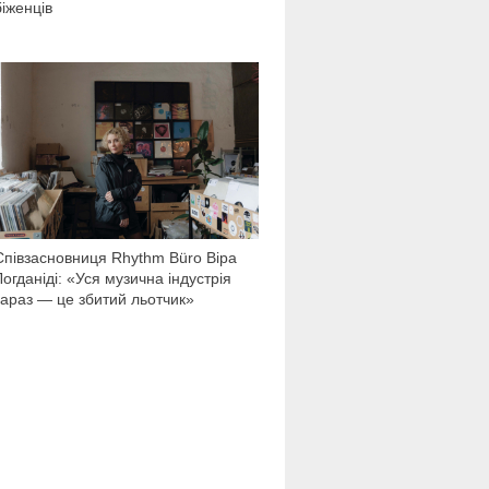
біженців
3 536
Співзасновниця Rhythm Büro Віра
Логданіді: «Уся музична індустрія
зараз — це збитий льотчик»