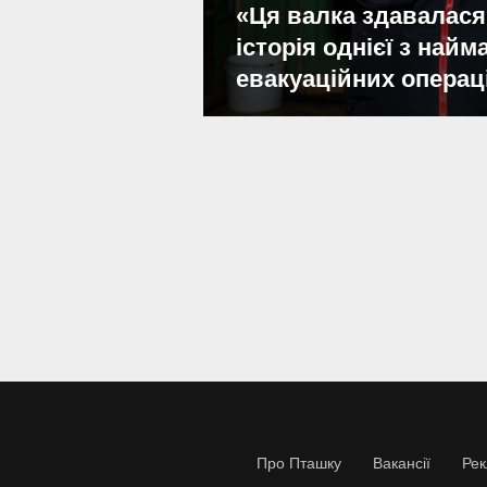
«Ця валка здавалася
історія однієї з най
евакуаційних операц
Про Пташку
Вакансії
Ре