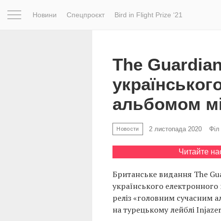
Новини
Спецпроєкт
Bird in Flight Prize ‘21
Натхнення
Фотопроєкт
Новини
Світ
Архітектур
The Guardian
українськог
альбомом м
2 листопада 2020
Філ
Новости
Читайте на
Британське видання The Gu
українського електронного 
реліз «головним сучасним а
на турецькому лейблі Injazer