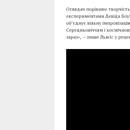
Оглядач порівнює творчість
експериментами Девіда Боуї
об’єднує вільну імпровізаці
Середньовіччям і космічною
зараз», — пише Льюїс у рецен