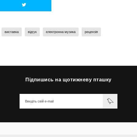
виставка
відгук
електронна музика
рецензія
Підпишись на щотижневу пташку