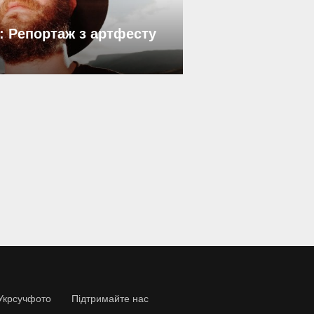
: Репортаж з артфесту
Укрсучфото
Підтримайте нас