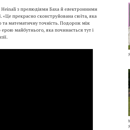
 Heinali з прелюдіями Баха й електронними
. «Це прекрасно сконструйована сюїта, яка
ю та математичну точність. Подорож між
 ерою майбутнього, яка починається тут і
зії.