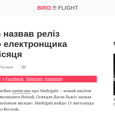
BIRD
FLIGHT
IN
а
Професія
Bird in Flight Prize ‘21
 назвав реліз
о електронщика
ісяця
 Пухарев
с у
Facebook
,
Telegram
,
Instagram
ardian
написало
про Madrigals — новий альбом
музиканта Heinali. Оглядач Джон Льюїс назвав
Ф
льбомом місяця». Madrigals вийде 13 листопада
o Records.