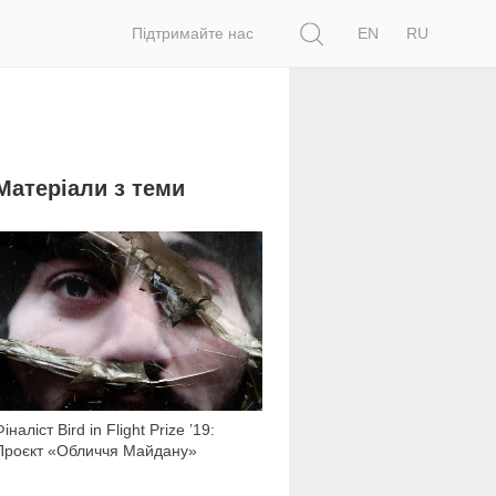
Пошук
Підтримайте нас
EN
RU
Матеріали з теми
10 548
іналіст Bird in Flight Prize ’19:
Проєкт «Обличчя Майдану»