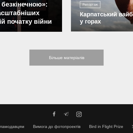
 безкінечною»:
Репортаж
масштабніших
Карпатський вайб
ій початку війни
у горах
Більше матеріалів
кламодавцям
Вимога до фотопроектів
Bird in Flight Prize