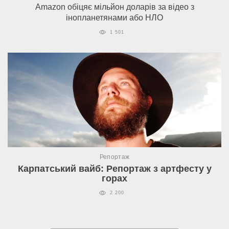
Amazon обіцяє мільйон доларів за відео з
інопланетянами або НЛО
1 501
Репортаж
Карпатський вайб: Репортаж з артфесту у
горах
2 200