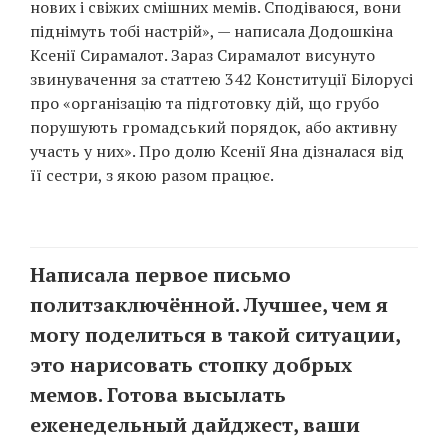
нових і свіжих смішних мемів. Сподіваюся, вони
Prize
‘21
піднімуть тобі настрій», — написала Додошкіна
Ксенії Сирамалот. Зараз Сирамалот висунуто
звинувачення за статтею 342 Конституції Білорусі
про «організацію та підготовку дій, що грубо
порушують громадський порядок, або активну
участь у них». Про долю Ксенії Яна дізналася від
її сестри, з якою разом працює.
RU
EN
Написала первое письмо
политзаключённой. Лучшее, чем я
могу поделиться в такой ситуации,
это нарисовать стопку добрых
мемов. Готова высылать
еженедельный дайджест, ваши