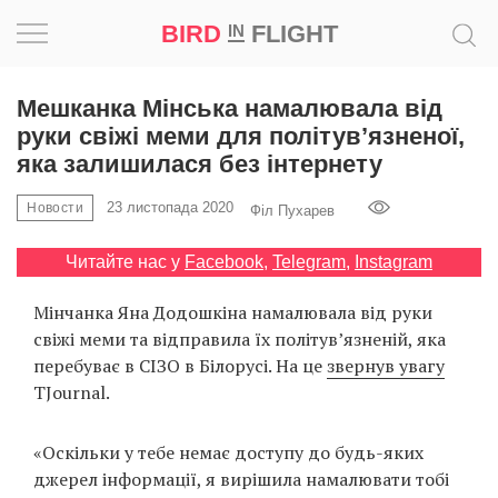
BIRD
FLIGHT
IN
Натхнення
Мешканка Мінська намалювала від
руки свіжі меми для політув’язненої,
Фотопроєкт
яка залишилася без інтернету
23 листопада 2020
Новини
Новости
Філ Пухарев
Читайте нас у
Facebook
,
Telegram
,
Instagram
Світ
Мінчанка Яна Додошкіна намалювала від руки
Архітектура
свіжі меми та відправила їх політув’язненій, яка
перебуває в СІЗО в Білорусі. На це
звернув увагу
Професія
TJournal.
Bird
«Оскільки у тебе немає доступу до будь-яких
in
джерел інформації, я вирішила намалювати тобі
Flight