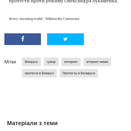
протести проти режиму Олександра Лукашенка.
Фото: meming.world / Wikimedia Commons
Мітки
Білорусь
гумор
интернет
інтернет-меми
протести в Білорусі
Протесты в Беларуси
Матеріали з теми