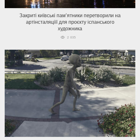
Закриті київські пам’ятники перетворили на
артінсталяціїї для проєкту іспанського
художника
2 035