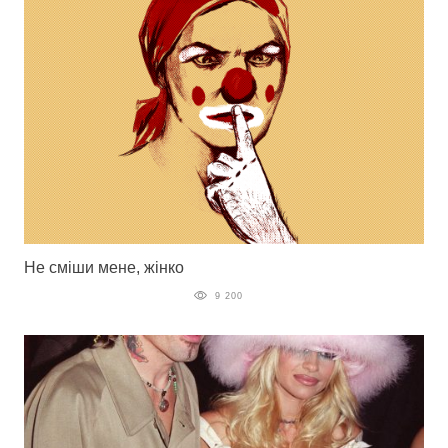
Не сміши мене, жінко
9 200