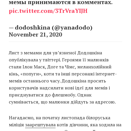
мемы принимаются в комментах.
pic.twitter.com/3TrVraYIJH
— dodoshkina (@yanadodo)
November 21, 2020
Лист з мемами для ув’язненої Додошкіна
опублікувала у твіттері. Героями її малюнків
стали Ілон Маск, Доге та Чімс, меланхолійний
кінь, «попуги», коти та інші персонажі інтернет-
мемів останнього часу. Додошкіна просить
користувачів надсилати нові ідеї для мемів і
приєднуватися до флешмобу. Однак
сумнівається, що малюнки дійдуть за адресою.
Нагадаємо, на початку листопада білоруська
міліція
заарештувала
котів дівчини, яка ходила на