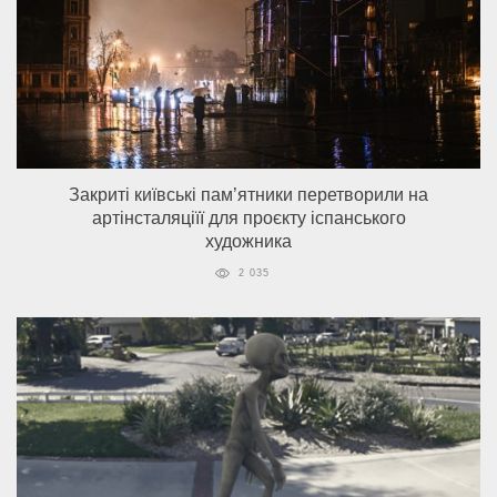
Закриті київські пам’ятники перетворили на
артінсталяціїї для проєкту іспанського
художника
2 035