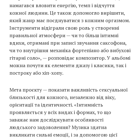
намагався вловити енергію, темп і відчуття
кожної людини. Це також допомогло вирішити,
який жанр має поєднуватися з кожним оргазмом.
Інструменти відіграли свою роль у створенні
правильної атмосфери — чи то більш інтимні
вдихи, отримані при записі звучання саксофона,
чи то внутрішня механіка фортепіано або вибухові
гітарні соло», — розповідає композитор. У альбомі
можна почути як елементи джазу і класики, так і
построку або хіп-хопу.
Мета проєкту — показати важливість сексуальної
близькості для кожного, незалежно від віку,
орієнтації та ідентичності. «Інтимність
проявляється у всіх видах і формах, то що
заважає нам досліджувати особливості
людського задоволення? Музика здатна
викликати сильні емоції, і за допомогою цієї