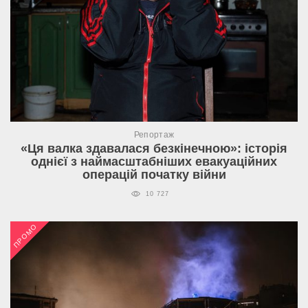
Репортаж
«Ця валка здавалася безкінечною»: історія
однієї з наймасштабніших евакуаційних
операцій початку війни
10 727
ПРОМО