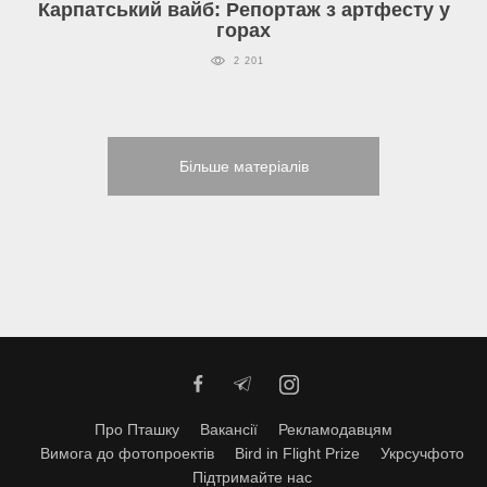
Карпатський вайб: Репортаж з артфесту у
горах
2 201
Більше матеріалів
Про Пташку
Вакансії
Рекламодавцям
Вимога до фотопроектів
Bird in Flight Prize
Укрсучфото
Підтримайте нас