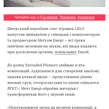
Prize
‘21
Читайте нас у
Facebook
,
Telegram
,
Instagram
Шведський виробник секс-іграшок LELO
випустив мініальбом у співпраці з композитором
та продюсером Меттом Емері — всі треки
RU
EN
платівки засновані на звуках, які люди видають
при досягненні оргазму,
повідомляє
Dazed.
До релізу Extended Pleasure увійшло п’ять
композицій. Аудіозаписи для створення альбому
надали реальні люди — представники різних
вікових груп, гетеросексуали та члени спільноти
ЛГБТ+. Метт Емері обробив матеріал і
трансформував його у звукові хвилі.
«Перетворюючи звуки на музичні композиції, я