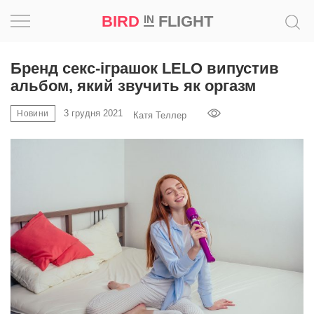
BIRD
FLIGHT
IN
Натхнення
Бренд секс-іграшок LELO випустив
альбом, який звучить як оргазм
Фотопроєкт
3 грудня 2021
Новини
Катя Теллер
Новини
Світ
Архітектура
Професія
Bird
in
Flight