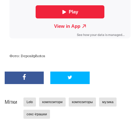
Фото: Depositphotos
Мітки
Lelo
композитори
композиторы
музика
секс-іграшки