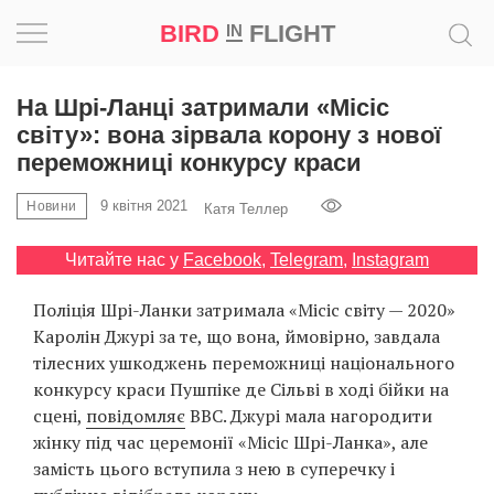
BIRD
FLIGHT
IN
Натхнення
На Шрі-Ланці затримали «Місіс
світу»: вона зірвала корону з нової
Фотопроєкт
переможниці конкурсу краси
9 квітня 2021
Новини
Новини
Катя Теллер
Читайте нас у
Facebook
,
Telegram
,
Instagram
Світ
Поліція Шрі-Ланки затримала «Місіс світу — 2020»
Архітектура
Каролін Джурі за те, що вона, ймовірно, завдала
тілесних ушкоджень переможниці національного
Професія
конкурсу краси Пушпіке де Сільві в ході бійки на
сцені,
повідомляє
BBC. Джурі мала нагородити
Bird
жінку під час церемонії «Місіс Шрі-Ланка», але
in
замість цього вступила з нею в суперечку і
Flight