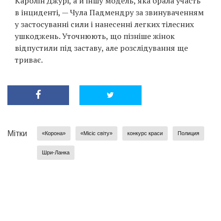
Каролін Джурі, а й іншу модель, яка брала участь
в інциденті, — Чула Падмендру за звинуваченням
у застосуванні сили і нанесенні легких тілесних
ушкоджень. Уточнюють, що пізніше жінок
відпустили під заставу, але розслідування ще
триває.
Мітки
«Корона»
«Місіс світу»
конкурс краси
Полиция
Шри-Ланка