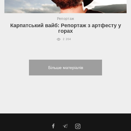
Репортаж
Карпатський вайб: Репортаж з артфесту у
горах
2 204
Більше матеріалів