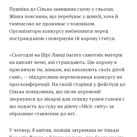
Пушпіка де Сільва залишила сцену у сльозах.
Жінка пояснила, що перебуває у шлюбі, хоча й
тимчасово не проживає з чоловіком.
Організатори конкурсу вибачилися перед
постраждалою і повернули їй корону і титул.
«Сьогодні на Шрі-Ланці багато самотніх матерів
на кшталт мене, які страждають. Цю корону я
присвячую їм, жінкам, які виховують своїх дітей
самі», — підкреслила переможниця конкурсу на
пресконференції. На своїй сторінці у фейсбуці де
Сільва повідомила, що після церемонії
звернулася до лікарні для огляду травм голови і
що подасть до суду на діючу «Місіс світу» за
образливе ставлення до неї.
У четвер, 8 квітня, поліція затримала не тільки