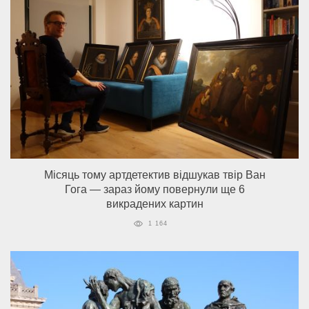
Місяць тому артдетектив відшукав твір Ван
Гога — зараз йому повернули ще 6
викрадених картин
1 164