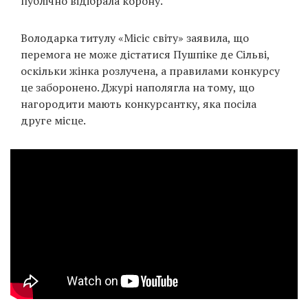
публічно відібрала корону.
Prize
‘21
Володарка титулу «Місіс світу» заявила, що
перемога не може дістатися Пушпіке де Сільві,
оскільки жінка розлучена, а правилами конкурсу
це заборонено. Джурі наполягла на тому, що
нагородити мають конкурсантку, яка посіла
друге місце.
RU
EN