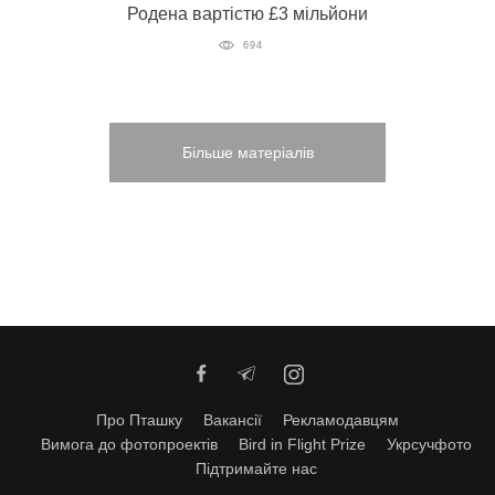
Родена вартістю £3 мільйони
694
Більше матеріалів
Про Пташку
Вакансії
Рекламодавцям
Вимога до фотопроектів
Bird in Flight Prize
Укрсучфото
Підтримайте нас