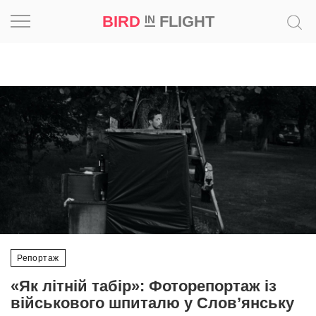
BIRD
FLIGHT
IN
Натхнення
Фотопроєкт
Новини
Світ
Архітектура
Професія
Репортаж
Bird
«Як літній табір»: Фоторепортаж із
in
військового шпиталю у Слов’янську
Flight