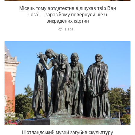
Місяць тому артдетектив відшукав твір Ван
Гога — зараз йому повернули ще 6
викрадених картин
1 164
Шотландський музей загубив скульптуру