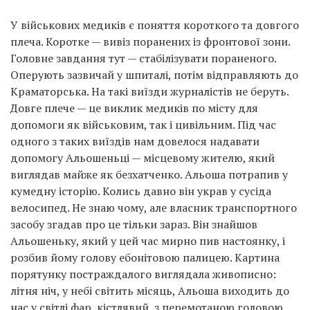
У військових медиків є поняття короткого та довгого
плеча. Коротке — вивіз поранених із фронтової зони.
Головне завдання тут — стабілізувати пораненого.
Оперують зазвичай у шпиталі, потім відправляють до
Краматорська. На такі виїзди журналістів не беруть.
Довге плече — це виклик медиків по місту для
допомоги як військовим, так і цивільним. Під час
одного з таких виїздів нам довелося надавати
допомогу Альошеньці — місцевому жителю, який
виглядав майже як безхатченко. Альоша потрапив у
кумедну історію. Колись давно він украв у сусіда
велосипед. Не знаю чому, але власник транспортного
засобу згадав про це тільки зараз. Він знайшов
Альошеньку, який у цей час мирно пив настоянку, і
розбив йому голову ебонітовою палицею. Картина
порятунку постраждалого виглядала живописно:
літня ніч, у небі світить місяць, Альоша виходить до
нас у світлі фар, кістлявий, з перемотаною головою.