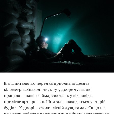
Від шпиталю до передка приблизно десять
кілометрів. Знаходячись тут, добре чуєш, як
працюють наші «хаймарси» та як у відповідь
прилітає арта росіян. Шпиталь знаходиться у старій
будівлі. У дворі — столи, літній душ, гамак. Якщо не
рахувати роботу з пораненими, то будні складаються