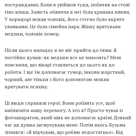
постраждалих. Коли я увійшов туди, побачив на столі
тіло жінки. Замість обличчя в неї була кривава пляма.
У коридорі лежав чоловік, його стегно було вкрите
уламками. Це була сімейна пара. Жінку врятували
медики, чоловік помер.
Після цього випадку я не міг прийти до тями. Я
постійно думав: як медики все це вивозять? Мені
пояснили, що лікарі ставляться до цього як до
роботи. І ще їм допомагає гумор, інколи жорсткий,
чорний, але тільки з його допомогою можна
врятувати психіку.
Ці люди справжні герої. Вони роблять усе, щоб
наблизити нашу перемогу. А хто я? Просто чувак із
фотоапаратом, який ніяк не допомагає країні. Деякий
час ця думка засмучувала мене. Потім якось Кузьма
зізнався: «Я відчуваю, що роблю недостатньо». Від