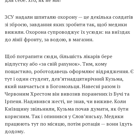
для себе: хто, як не ми?
ЗСУ надали шпиталю охорону — це декілька солдатів
зі зброєю, завдання яких зробити так, щоб медики
вижили. Охорона супроводжує їх усюди: на виїздах
до лінії фронту, за водою, в магазин.
Щоб потрапити сюди, більшість лікарів бере
відпустку або «за свій рахунок». Тим, кому
пощастило, роботодавець оформлює відрядження. Є
тут і один студент, дев’ятнадцятирічний Кузьма,
який навчається в Богомольця. Навесні разом із
Червоним Хрестом він вивозив поранених із Бучі та
Ірпеня. Надивився жесті, не знав, чи виживе. Коли
Київщину звільнили, Кузьма почав думати, як бути
корисним. Так і опинився у Слов’янську. Медики
працюють тут по місяцю, потім ротація — вони їдуть
додому.