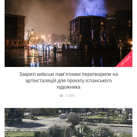
ПРОМО
Закриті київські пам’ятники перетворили на
артінсталяціїї для проєкту іспанського
художника
2 035