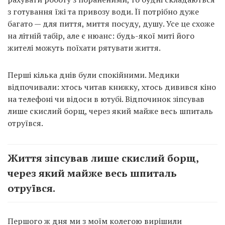
з готування їжі та привозу води. Її потрібно дуже
багато — для пиття, миття посуду, душу. Усе це схоже
на літній табір, але є нюанс: будь-якої миті його
жителі можуть поїхати рятувати життя.
Перші кілька днів були спокійними. Медики
відпочивали: хтось читав книжку, хтось дивився кіно
на телефоні чи відоси в ютубі. Відпочинок зіпсував
лише скислий борщ, через який майже весь шпиталь
отруївся.
Життя зіпсував лише скислий борщ,
через який майже весь шпиталь
отруївся.
Першого ж дня ми з моїм колегою вирішили