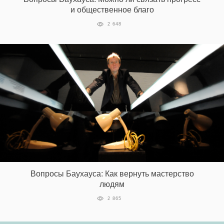
и общественное благо
2 648
EN
UA
Вопросы Баухауса: Как вернуть мастерство
людям
2 865