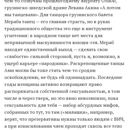
чем-то созвучны прошлогоднему лауреату ОМКФ,
грузинско-шведской драме Левана Акина «А потом
мы танцевали». Для танцора грузинского балета
Мераба танец — его главная страсть, но в руках
традиционного общества это еще и инструмент
угнетения: в народном танце нет места для
непривычной маскулинности юноши-гея. Мераб
находит единственный выход — сделать свои
«слабости» сильной стороной, пусть и, возможно, в
ущерб карьере «народника». Раскрепощенные танцы
Ами могли бы тоже стать чем-то сродни
освобождению, не будь ей одиннадцать. Последние
годы женщины активно возвращают право
распоряжаться собственной сексуальностью, в том
числе и через тверк, но это явно невозможно, пока
сексуальность для тебя — набор абсурдных мифов,
собранных то тут, то там («милашки», например,
верят, что презервативы нужны только людям с ВИЧ,
а при изнасиловании член проходит сквозь все тело