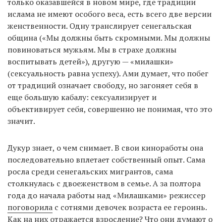
только оказавшейся в новом мире, где традиции
ислама не имеют особого веса, есть всего две версии
женственности. Одну транслирует сенегальская
община («Мы должны быть скромными. Мы должны
повиноваться мужьям. Мы в страхе должны
воспитывать детей»), другую — «милашки»
(сексуальность равна успеху). Ами думает, что побег
от традиций означает свободу, но загоняет себя в
еще большую кабалу: сексуализирует и
объективирует себя, совершенно не понимая, что это
значит.
Дукур знает, о чем снимает. В свои киноработы она
последовательно вплетает собственный опыт. Сама
росла среди сенегальских мигрантов, сама
столкнулась с двоеженством в семье. А за полтора
года до начала работы над «Милашками» режиссер
поговорила
с сотнями девочек возраста ее героинь.
Как на них отражается взросление? Что они думают о