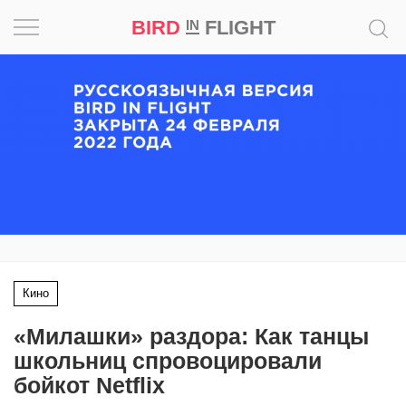
BIRD
FLIGHT
IN
Вдохновение
Почему
это
шедевр
Мир
Игра
Кино
Новости
«Милашки» раздора: Как танцы
Bird
школьниц спровоцировали
in
бойкот Netflix
Flight
Prize