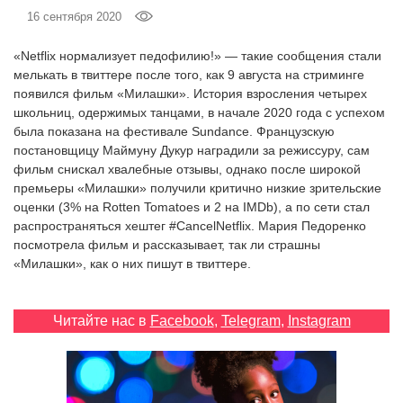
‘21
16 сентября 2020
«Netflix нормализует педофилию!» — такие сообщения стали
Фотопроект
мелькать в твиттере после того, как 9 августа на стриминге
появился фильм «Милашки». История взросления четырех
Репортаж
школьниц, одержимых танцами, в начале 2020 года с успехом
была показана на фестивале Sundance. Французскую
постановщицу Маймуну Дукур наградили за режиссуру, сам
Партнерский
фильм снискал хвалебные отзывы, однако после широкой
материал
премьеры «Милашки» получили критично низкие зрительские
оценки (3% на Rotten Tomatoes и 2 на IMDb), а по сети стал
О
распространяться хештег #CancelNetflix. Мария Педоренко
птичке
посмотрела фильм и рассказывает, так ли страшны
«Милашки», как о них пишут в твиттере.
Рекламодателям
Читайте нас в
Facebook
,
Telegram
,
Instagram