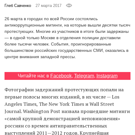
‘21
Глеб Савченко
27 марта 2017
26 марта в городах по всей России состоялись
Фотопроект
антикоррупционные митинги, на которые вышли десятки тысяч
протестующих. Многие из участников в итоге были задержаны
Репортаж
— в одной только Москве в отделения полиции доставили
более тысячи человек. События, проигнорированные
большинством российских государственных СМИ, оказались в
Партнерский
центре внимания западной прессы.
материал
О
Читайте нас в
Facebook
,
Telegram
,
Instagram
птичке
Фотографии задержаний протестующих попали на
Рекламодателям
первые полосы многих изданий, в их числе — Los
Angeles Times, The New York Times и Wall Street
Journal. Washington Post назвала прошедшие митинги
«самой крупной демонстрацией неповиновения»
россиян со времен антиправительственных
выступлений 2011—2012 годов. Крупнейшая