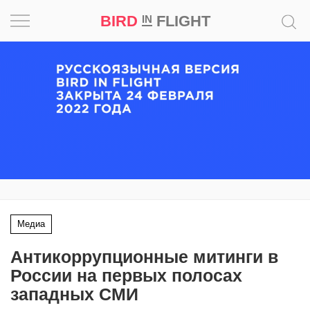
BIRD
FLIGHT
IN
Вдохновение
Почему
это
шедевр
Мир
Игра
Медиа
Новости
Антикоррупционные митинги в
Bird
России на первых полосах
in
западных СМИ
Flight
Prize