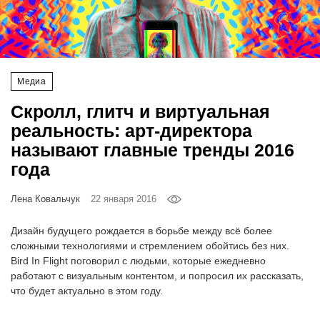
‘21
Фотопроект
Медиа
Репортаж
Скролл, глитч и виртуальная
Партнерский
реальность: арт-директора
материал
называют главные тренды 2016
года
О
птичке
Лена Ковальчук
22 января 2016
Рекламодателям
Дизайн будущего рождается в борьбе между всё более
сложными технологиями и стремлением обойтись без них.
Bird In Flight поговорил с людьми, которые ежедневно
работают с визуальным контентом, и попросил их рассказать,
что будет актуально в этом году.