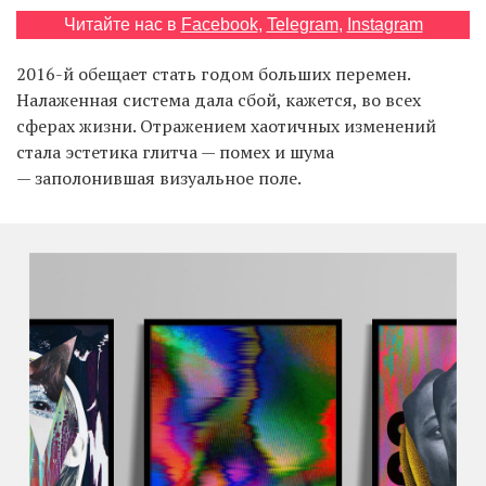
Читайте нас в
Facebook
,
Telegram
,
Instagram
2016-й обещает стать годом больших перемен.
EN
UA
Налаженная система дала сбой, кажется, во всех
сферах жизни. Отражением хаотичных изменений
стала эстетика глитча — помех и шума
— заполонившая визуальное поле.