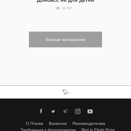
Донбасс не для детей
12 307
Больше материалов
О Птичке
Вакансии
Рекламодателям
Требования к фотопроектам
Bird in Flight Prize