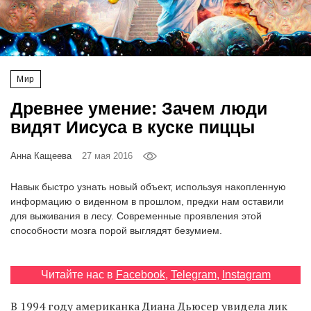
‘21
Фотопроект
Мир
Репортаж
Древнее умение: Зачем люди
Партнерский
видят Иисуса в куске пиццы
материал
Анна Кащеева
27 мая 2016
О
птичке
Навык быстро узнать новый объект, используя накопленную
информацию о виденном в прошлом, предки нам оставили
для выживания в лесу. Современные проявления этой
Рекламодателям
способности мозга порой выглядят безумием.
Читайте нас в
Facebook
,
Telegram
,
Instagram
В 1994 году американка Диана Дьюсер увидела лик