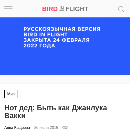
BIRD
FLIGHT
IN
Вдохновение
Почему
это
шедевр
Мир
Игра
Мир
Новости
Нот дед: Быть как Джанлука
Bird
Вакки
in
Flight
Анна Кащеева
26 июля 2016
Prize