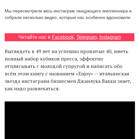
‘21
Мы пересмотрели весь инстаграм танцующего миллионера и
собрали несколько видео, которые нас особенно вдохновили.
Фотопроект
Читайте нас в
Facebook
,
Telegram
,
Instagram
Репортаж
Выглядеть в 49 лет на успешно прожитые 40, иметь
Партнерский
полный набор кубиков пресса, эффектно
материал
отплясывать с молодой супругой и написать обо
всём этом книгу с названием «Enjoy» — итальянская
О
звезда инстаграма бизнесмен Джанлука Вакки знает,
птичке
как надо развлекаться.
Рекламодателям