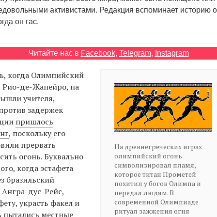
едовольными активистами. Редакция вспоминает историю 
огда он гас.
Читайте нас в
Facebook
,
Telegram
,
Instagram
ень, когда Олимпийский
 Рио-де-Жанейро, на
вышли учителя,
против задержек
иции
пришлось
инг
, поскольку его
овили прервать
На древнегреческих играх
асить огонь. Буквально
олимпийский огонь
символизировал пламя,
ого, когда эстафета
которое титан Прометей
з бразильский
похитил у богов Олимпа и
 Ангра-дус-Рейс,
передал людям. В
современной Олимпиаде
фету, украсть факел и
ритуал зажжения огня
ь пытались местные