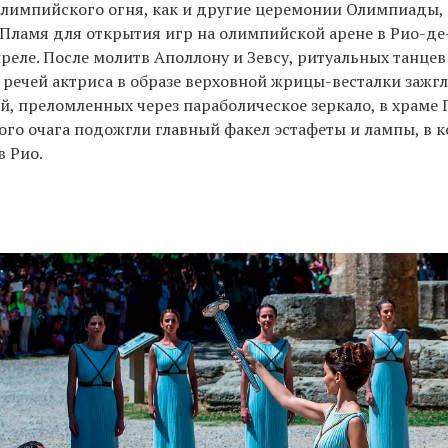
лимпийского огня, как и другие церемонии Олимпиады, 
 Пламя для открытия игр на олимпийской арене в Рио-д
преле. После молитв Аполлону и Зевсу, ритуальных танцев
речей актриса в образе верховной жрицы-весталки зажгл
й, преломленных через параболическое зеркало, в храме 
ого очага подожгли главный факел эстафеты и лампы, в 
в Рио.