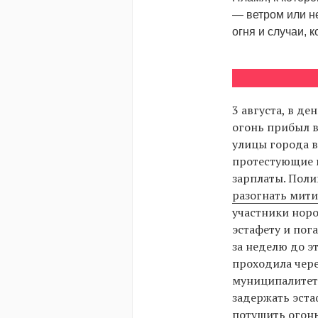
— ветром или н
огня и случаи, к
3 августа, в д
огонь прибыл в
улицы города 
протестующие 
зарплаты. Пол
разогнать мит
участники нор
эстафету и пог
за неделю до эт
проходила чере
муниципалитет
задержать эста
потушить огон