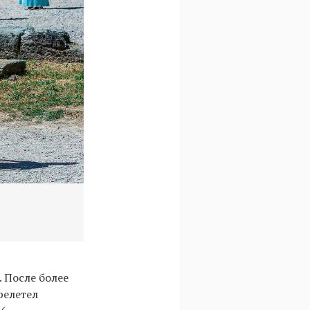
Последняя репетиция церемонии зажжени
 После более
релетел