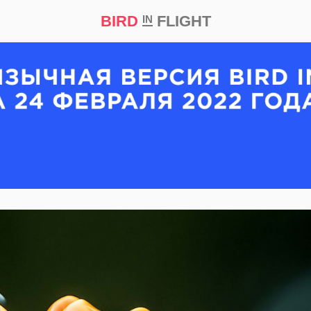
BIRD
FLIGHT
IN
кт
Репортаж