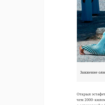
Зажжение олим
Открыл эстафет
чем 2000-кило