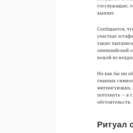
госслужащие, 
выплат.
Сообщается, чт
участках эста
также пыталис
олимпийский о
водой из ведра
Но как бы ни о
главных симво
митингующих, 
потухнуть — в 
обстоятельств.
Ритуал 