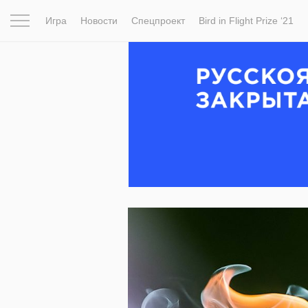
Игра
Новости
Спецпроект
Bird in Flight Prize ‘21
Вдохновение
Почему это шедевр
Мир
Фотопрое