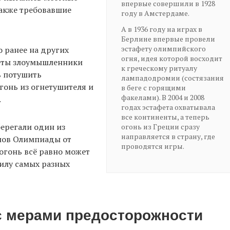
впервые совершили в 1928
также требовавшие
году в Амстердаме.
А в 1936 году на играх в
Берлине впервые провели
эстафету олимпийского
о ранее на других
огня, идея которой восходит
феты злоумышленники
к греческому ритуалу
ь потушить
лампадодромии (состязания
гонь из огнетушителя и
в беге с горящими
факелами). В 2004 и 2008
.
годах эстафета охватывала
все континенты, а теперь
берегали один из
огонь из Греции сразу
направляется в страну, где
лов Олимпиады от
проводятся игры.
огонь всё равно может
силу самых разных
с мерами предосторожности