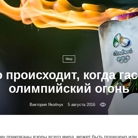
Мир
 происходит, когда га
олимпийский огонь
Виктория Якобчук
5 августа 2016
ому прикованы взоры всего мира, может быть похищено или