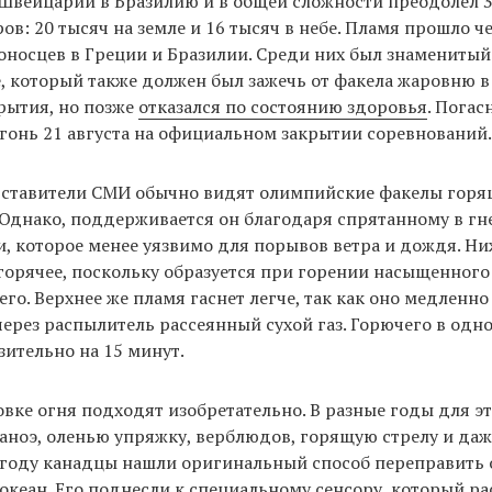
 Швейцарии в Бразилию и в общей сложности преодолел 
ов: 20 тысяч на земле и 16 тысяч в небе. Пламя прошло ч
оносцев в Греции и Бразилии. Среди них был знамениты
, который также должен был зажечь от факела жаровню в
рытия, но позже
отказался по состоянию здоровья
. Погас
онь 21 августа на официальном закрытии соревнований.
дставители СМИ обычно видят олимпийские факелы гор
Однако, поддерживается он благодаря спрятанному в гн
, которое менее уязвимо для порывов ветра и дождя. Н
горячее, поскольку образуется при горении насыщенного
го. Верхнее же пламя гаснет легче, так как оно медленно
рез распылитель рассеянный сухой газ. Горючего в одн
зительно на 15 минут.
вке огня подходят изобретательно. В разные годы для э
аноэ, оленью упряжку, верблюдов, горящую стрелу и да
6 году канадцы нашли оригинальный способ переправить 
океан. Его поднесли к специальному сенсору, который ра