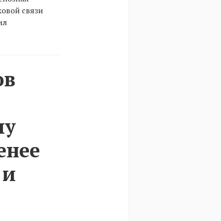
ковой связи
ил
ов
му
енее
 и