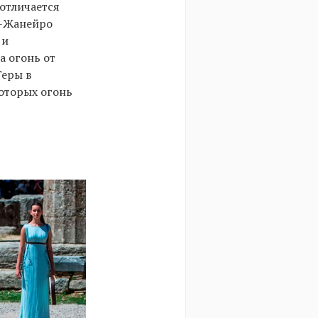
отличается
е-Жанейро
 и
а огонь от
Геры в
которых огонь