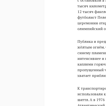
с остановкой в
тысяч километр
12 тысяч факел
футболист Пеле
церемонии отк
олимпийский ог
Публика и пре
жёлтым огнём. 
синему пламени
интенсивнее и 
каплями горюче
пропущенный че
хватает прибли
К транспортиро
использовали к
шаттл. А в 197
Атлантический 