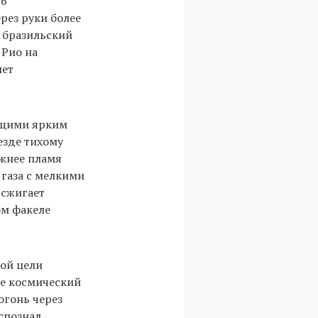
36
ерез руки более
й бразильский
 Рио на
нет
ящими ярким
езде тихому
ижнее пламя
 газа с мелкими
 сжигает
ом факеле
той цели
же космический
огонь через
спознал