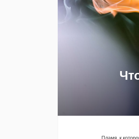
Что
Пламя, к котор