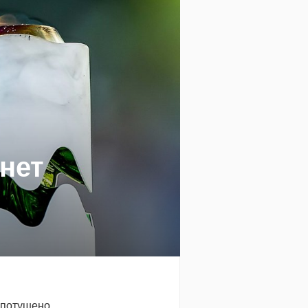
снет
 потушено