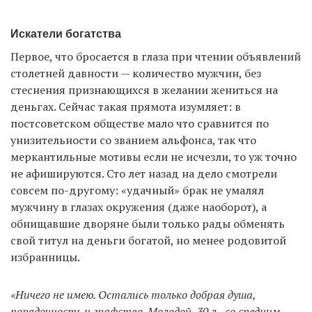
Искатели богатства
Первое, что бросается в глаза при чтении объявлений
столетней давности — количество мужчин, без
стеснения признающихся в желании жениться на
деньгах. Сейчас такая прямота изумляет: в
постсоветском обществе мало что сравнится по
унизительности со званием альфонса, так что
меркантильные мотивы если не исчезли, то уж точно
не афишируются. Сто лет назад на дело смотрели
совсем по-другому: «удачный» брак не умалял
мужчину в глазах окружения (даже наоборот), а
обнищавшие дворяне были только рады обменять
свой титул на деньги богатой, но менее родовитой
избранницы.
«Ничего не имею. Остались только добрая душа,
порядочность и графство. Молодой, 30 л., со средним