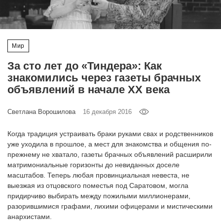
‘21
Фотопроект
Мир
Репортаж
За сто лет до «Тиндера»: Как
знакомились через газеты брачных
Партнерский
объявлений в начале XX века
материал
Светлана Ворошилова
16 декабря 2016
О
птичке
Когда традиция устраивать браки руками свах и родственников
уже уходила в прошлое, а мест для знакомства и общения по-
прежнему не хватало, газеты брачных объявлений расширили
Рекламодателям
матримониальные горизонты до невиданных доселе
масштабов. Теперь любая провинциальная невеста, не
выезжая из отцовского поместья под Саратовом, могла
придирчиво выбирать между пожилыми миллионерами,
разорившимися графами, лихими офицерами и мистическими
анархистами.