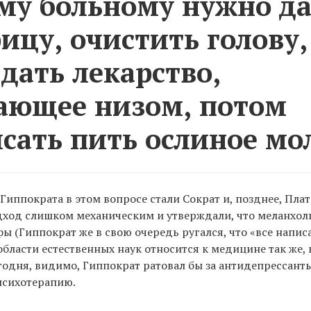
му больному нужно да
ицу, очистить голову,
 дать лекарство,
ающее низом, потом
сать пить ослиное мо
иппократа в этом вопросе стали Сократ и, позднее, Плат
одход слишком механическим и утверждали, что меланхо
ы (Гиппократ же в свою очередь ругался, что «все напис
бласти естественных наук относится к медицине так же, 
годня, видимо, Гиппократ ратовал бы за антидепрессанты
психотерапию.