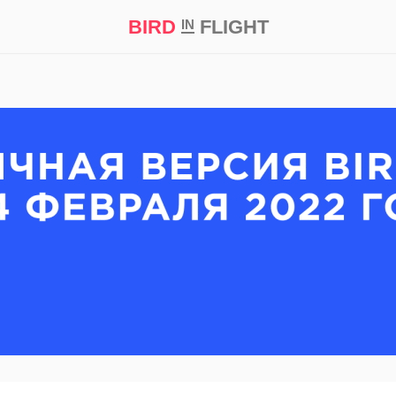
BIRD
FLIGHT
IN
кт
Репортаж