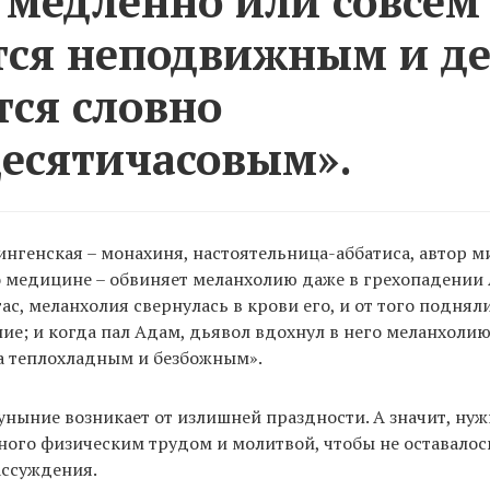
 медленно или совсем
тся неподвижным и д
тся словно
есятичасовым».
нгенская – монахиня, настоятельница-аббатиса, автор м
о медицине – обвиняет меланхолию даже в грехопадении 
ас, меланхолия свернулась в крови его, и от того поднял
ние; и когда пал Адам, дьявол вдохнул в него меланхолию
а теплохладным и безбожным».
 уныние возникает от излишней праздности. А значит, ну
ного физическим трудом и молитвой, чтобы не оставалос
ассуждения.