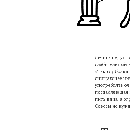
Лечить недуг Г
слабительный и
«Такому больно
очищающее низ
употреблять оч
послабляющая: 
пить вина, а о
Совсем не нужн