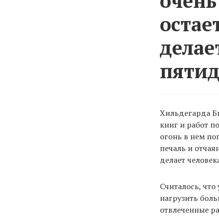
очень
остае
делае
пятид
Хильдегарда Би
книг и работ п
огонь в нем пог
печаль и отчая
делает человек
Считалось, что
нагрузить боль
отвлеченные р