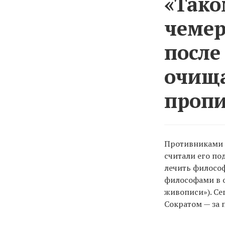
«Тако
чемер
после
очищ
пропи
Противниками Г
считали его п
лечить философ
философами в о
живописи»). Се
Сократом — за 