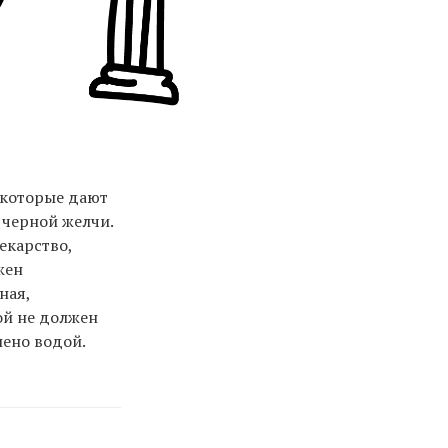
 которые дают
 черной желчи.
екарство,
жен
ная,
ой не должен
лено водой.