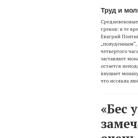
Труд и мол
Средневековые
греков: в те в
Евагрий Понтий
„полуденным“, 
четвертого часа
заставляет мон
остается непод
внушает монаху
что иссякла люб
«Бес 
замеч