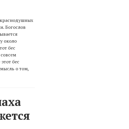
екраснодушных
и. Богослов
зывается
ху около
тот бес
 совсем
этот бес
 мысль о том,
наха
жется