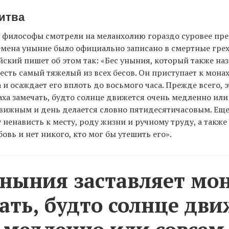
итва
 философы смотрели на меланхолию гораздо суровее пр
ремена уныние было официально записано в смертные грех
ский пишет об этом так: «Бес уныния, который также на
есть самый тяжелый из всех бесов. Он приступает к мона
 и осаждает его вплоть до восьмого часа. Прежде всего, э
аха замечать, будто солнце движется очень медленно или
вижным и день делается словно пятидесятичасовым. Еще 
 ненависть к месту, роду жизни и ручному труду, а также
овь и нет никого, кто мог бы утешить его».
уныния заставляет мо
ать, будто солнце дви