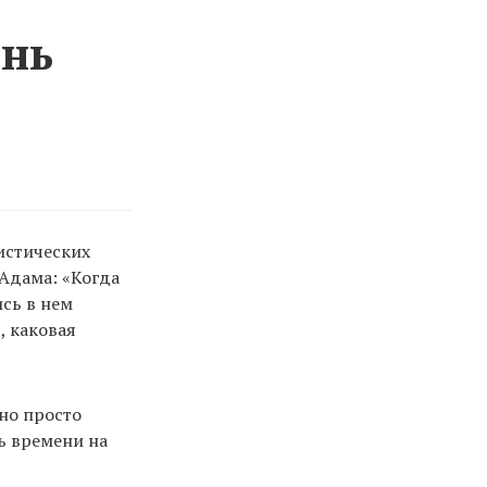
ень
истических
Адама: «Когда
ись в нем
, каковая
жно просто
ь времени на