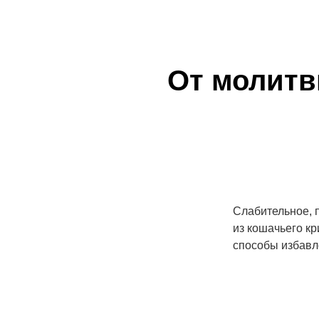
От молитв
Слабительное, п
из кошачьего к
способы избавл