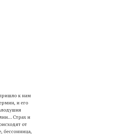
 пришло к нам
ермин, и его
малодушия
лии… Страх и
оисходят от
, бессонница,