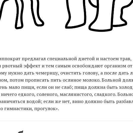
иппократ предлагал специальной диетой и настоем трав,
 рвотный эффект и тем самым освобождают организм от
му нужно дать чемерицу, очистить голову, а после дать л
ом, потом прописать пить ослиное молоко. Больной дол
ень мало пищи, если он не слаб; пища должна быть холод
ничего едкого, соленого, маслянистого, сладкого. Больн
граничиться водой; если же нет, вино должно быть разбав
о гимнастики, прогулок».