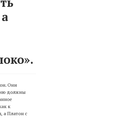
ть
 а
локо».
он. Они
лию должны
анное
как к
, а Платон с