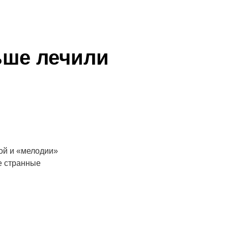
ьше лечили
вой и «мелодии»
е странные