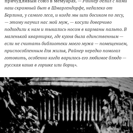
причудливый союз в мемуарах. —
Райнер делил с нами
наш скромный быт в Шмаргендорфе, недалеко от
Берлина, у самого леса, и когда мы шли босиком по лесу,
— этому научил нас мой муж, — косули доверчиво
подходили к нам и тыкались носом в карманы пальто. В
маленькой квартирке, где кухня была единственным —
если не считать библиотеки моего мужа — помещением,
приспособленным для жилья, Райнер нередко помогал
готовить, особенно когда варилось его любимое блюдо —
русская каша в горшке или борщ».