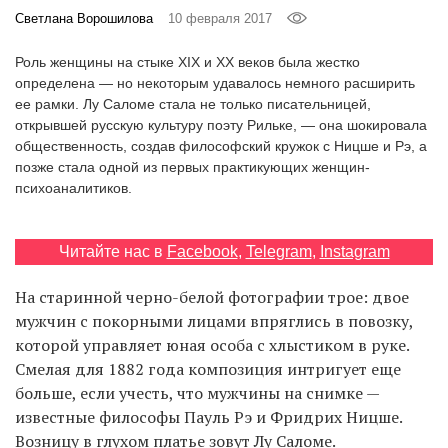
‘21
Светлана Ворошилова
10 февраля 2017
Роль женщины на стыке XIX и XX веков была жестко
Фотопроект
определена — но некоторым удавалось немного расширить
ее рамки. Лу Саломе стала не только писательницей,
Репортаж
открывшей русскую культуру поэту Рильке, — она шокировала
общественность, создав философский кружок с Ницше и Рэ, а
позже стала одной из первых практикующих женщин-
Партнерский
психоаналитиков.
материал
О
Читайте нас в
Facebook
,
Telegram
,
Instagram
птичке
На старинной черно-белой фотографии трое: двое
Рекламодателям
мужчин с покорными лицами впряглись в повозку,
которой управляет юная особа с хлыстиком в руке.
Смелая для 1882 года композиция интригует еще
больше, если учесть, что мужчины на снимке —
известные философы Пауль Рэ и Фридрих Ницше.
Возницу в глухом платье зовут Лу Саломе.