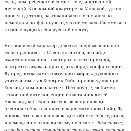
младшим, ребенком в семье — и единственной
девочкой. В огромной квартире на Морской, где она
провела детство, разговаривали в основном по-
немецки и по-французски, что не мешало Саломе всю
жизнь ощущать себя русской по духу.
Независимый характер девочки впервые в полной
мере проявился в 17 лет, когда она, не найдя
взаимопонимания с пастором своего прихода,
наотрез отказалась проходить
обряд конфирмации
.
Лу предпочла самостоятельно выбрать духовного
учителя: им стал Хендрик Гийо, проповедник при
Голландском посольстве в Петербурге, любимец
столичной интеллигенции и наставник детей
Александра II. Впервые услышав проповедь
блестяще образованного и харизматичного Гийо, Лу
поняла, что наконец нашла достойного собеседника,
и немедленно отправила ему письмо:
«…Вам пишет,
господин пастор, семнадцатилетняя девушка, которая