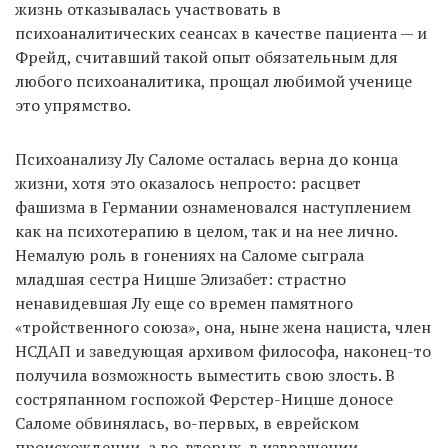
жизнь отказывалась участвовать в
психоаналитических сеансах в качестве пациента — и
Фрейд, считавший такой опыт обязательным для
любого психоаналитика, прощал любимой ученице
это упрямство.
Психоанализу Лу Саломе осталась верна до конца
жизни, хотя это оказалось непросто: расцвет
фашизма в Германии ознаменовался наступлением
как на психотерапию в целом, так и на нее лично.
Немалую роль в гонениях на Саломе сыграла
младшая сестра Ницше Элизабет: страстно
ненавидевшая Лу еще со времен памятного
«тройственного союза», она, ныне жена нациста, член
НСДАП и заведующая архивом философа, наконец-то
получила возможность выместить свою злость. В
состряпанном госпожой Ферстер-Ницше доносе
Саломе обвинялась, во-первых, в еврейском
происхождении, а во-вторых, в извращении