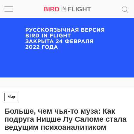
BIRD
FLIGHT
IN
Вдохновение
Почему
это
шедевр
Мир
Игра
Мир
Новости
Больше, чем чья-то муза: Как
Bird
подруга Ницше Лу Саломе стала
in
ведущим психоаналитиком
Flight
Prize