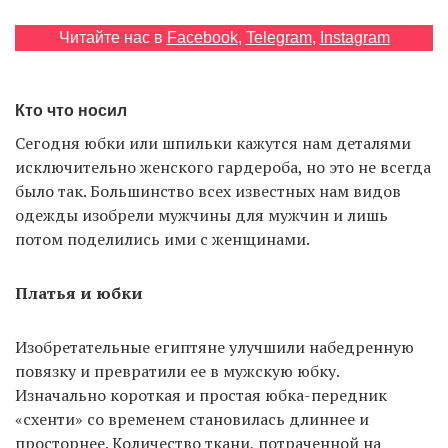
Читайте нас в
Facebook
,
Telegram
,
Instagram
EN
UA
Кто что носил
Сегодня юбки или шпильки кажутся нам деталями
исключительно женского гардероба, но это не всегда
было так. Большинство всех известных нам видов
одежды изобрели мужчины для мужчин и лишь
потом поделились ими с женщинами.
Платья и юбки
Изобретательные египтяне улучшили набедренную
повязку и превратили ее в мужскую юбку.
Изначально короткая и простая юбка-передник
«схенти» со временем становилась длиннее и
просторнее. Количество ткани, потраченной на