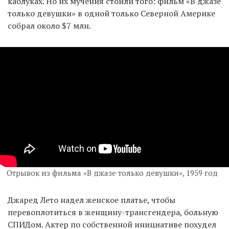
каблуках. Но их мучения стоили того: фильм «В джазе
только девушки» в одной только Северной Америке
собрал около $7 млн.
Отрывок из фильма «В джазе только девушки», 1959 год
Джаред Лето надел женское платье, чтобы
перевоплотиться в женщину-трансгендера, больную
СПИДом. Актер по собственной инициативе похудел