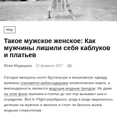
‘21
Фотопроект
Мир
Репортаж
Такое мужское женское: Как
Партнерский
мужчины лишили себя каблуков
материал
и платьев
О
Юлия Медведева
22 февраля 2017
птичке
Сегодня женщины носят брутальную и мешковатую одежду,
Рекламодателям
мужчины
становятся амбассадорами
косметических марок, а
внегендерность является
ведущим модным трендом
. Но даже
на этом фоне
мужчина в платье до сих пор вызывает шок и
осуждение. Bird In Flight разобрался, когда в моде закрепилось
деление на мужское и женское и стоит ли бросать вызов
модным стереотипам.