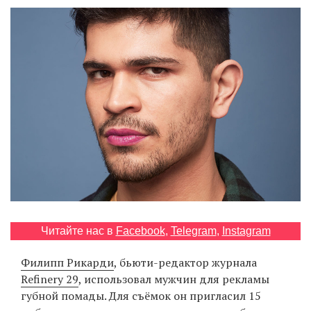
‘21
Фотопроект
Репортаж
Партнерский
материал
О
птичке
Рекламодателям
Читайте нас в
Facebook
,
Telegram
,
Instagram
Филипп Рикарди
, бьюти-редактор журнала
Refinery 29
, использовал мужчин для рекламы
губной помады. Для съёмок он пригласил 15