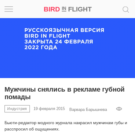
BIRD
FLIGHT
IN
Вдохновение
Почему
это
шедевр
Мир
Игра
Мужчины снялись в рекламе губной
помады
Новости
19 февраля 2015
Индустрия
Варвара Барышнева
Bird
in
Бьюти-редактор модного журнала накрасил мужчинам губы и
Flight
расспросил об ощущениях.
Prize