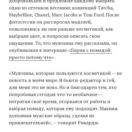
добровольцев и предложил каждому выбрать
один из оттенков весенних коллекций Tatcha,
Maybelline, Chanel, Marc Jacobs и Tom Ford. После
EN
UA
фотосесcии он расспросил моделей,
пользовались ли они раньше косметикой, как
выбрали цвет, и попросил описать свои
ощущения. То, что мужчины ему рассказали, он
опубликовал в материале «
Парни с помадой:
просто потому что
».
«Мужчины, которые пользуются косметикой — не
новость в моём мире. Я бьюти-редактор и гей,
для меня это не ново. Но я благодарен тем, кто
попробовал сегодня что-то необычное —
потратил своё время, оторвался от работы и
выбрал помаду, которая ему подходит. Макияж
дополнил мужские образы, сделал их
привлекательней», — говорит Рикарди.