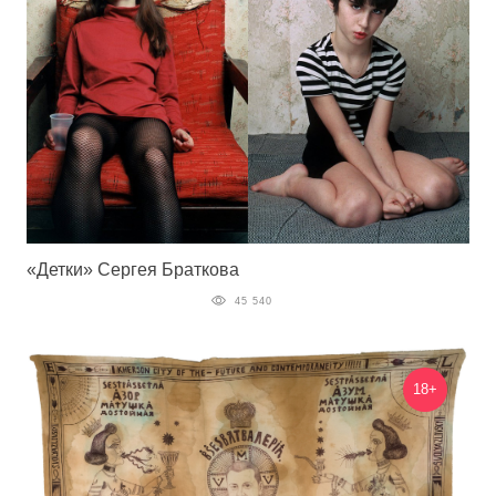
«Детки» Сергея Браткова
45 540
18+