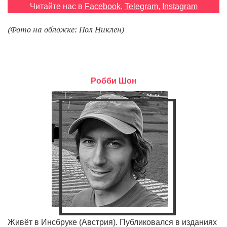
Читайте нас в
Facebook
,
Telegram
,
Instagram
(Фото на обложке: Пол Никлен)
EN
UA
Робби Шон
Живёт в Инсбруке (Австрия). Публиковался в изданиях