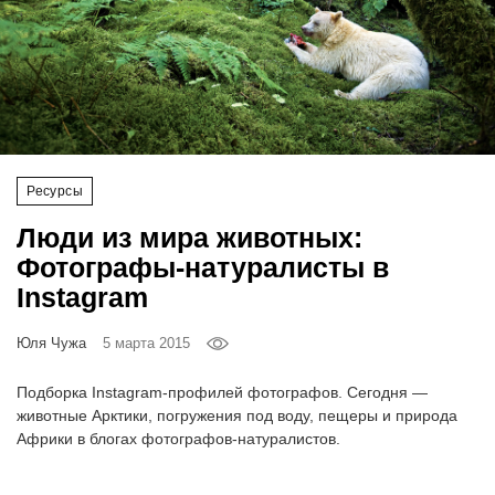
‘21
Фотопроект
Репортаж
Партнерский
Ресурсы
материал
Люди из мира животных:
Фотографы-натуралисты в
О
Instagram
птичке
Юля Чужа
5 марта 2015
Рекламодателям
Подборка Instagram-профилей фотографов. Сегодня —
животные Арктики, погружения под воду, пещеры и природа
Африки в блогах фотографов-натуралистов.