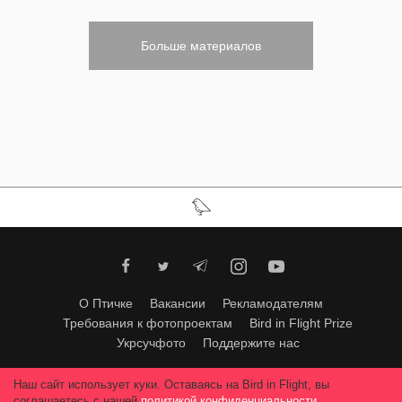
Больше материалов
О Птичке
Вакансии
Рекламодателям
Требования к фотопроектам
Bird in Flight Prize
Укрсучфото
Поддержите нас
Любое использование материалов допускается только с согласия
Наш сайт использует куки. Оставаясь на Bird in Flight, вы
редакции
.
© 2026, Bird In Flight.
соглашаетесь с нашей
политикой конфиденциальности
.