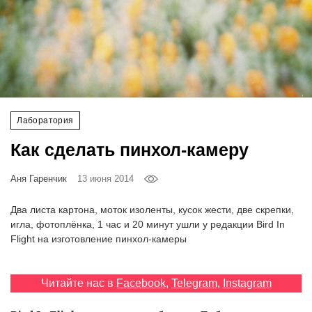
‘21
Фотопроект
Репортаж
Партнерский
Лаборатория
материал
Как сделать пинхол-камеру
О
Аня Гаренчик
13 июня 2014
птичке
Два листа картона, моток изоленты, кусок жести, две скрепки,
Рекламодателям
игла, фотоплёнка, 1 час и 20 минут ушли у редакции Bird In
Flight на изготовление пинхол-камеры
Читайте нас в
Facebook
,
Telegram
,
Instagram