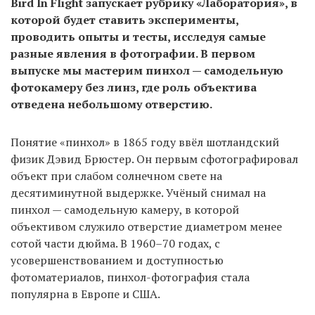
Bird In Flight запускает рубрику «Лаборатория», в
которой будет ставить эксперименты,
проводить опыты и тесты, исследуя самые
EN
UA
разные явления в фотографии. В первом
выпуске мы мастерим пинхол — самодельную
фотокамеру без линз, где роль объектива
отведена небольшому отверстию.
Понятие «пинхол» в 1865 году ввёл шотландский
физик Дэвид Брюстер. Он первым сфотографировал
объект при слабом солнечном свете на
десятиминутной выдержке. Учёный снимал на
пинхол — самодельную камеру, в которой
объективом служило отверстие диаметром менее
сотой части дюйма. В 1960–70 годах, с
усовершенствованием и доступностью
фотоматериалов, пинхол-фотография стала
популярна в Европе и США.