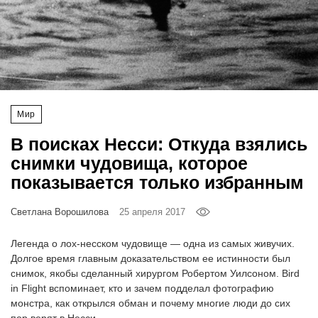
‘21
Фотопроект
Репортаж
Мир
Партнерский
материал
В поисках Несси: Откуда взялись
снимки чудовища, которое
О
показывается только избранным
птичке
Светлана Ворошилова
25 апреля 2017
Рекламодателям
Легенда о лох-несском чудовище — одна из самых живучих.
Долгое время главным доказательством ее истинности был
снимок, якобы сделанный хирургом Робертом Уилсоном. Bird
in Flight вспоминает, кто и зачем подделал фотографию
монстра, как открылся обман и почему многие люди до сих
пор верят в Несси.