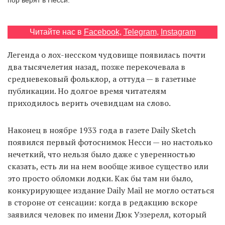
Читайте нас в
Facebook
,
Telegram
,
Instagram
EN
UA
Легенда о лох-несском чудовище появилась почти
два тысячелетия назад, позже перекочевала в
средневековый фольклор, а оттуда — в газетные
публикации. Но долгое время читателям
приходилось верить очевидцам на слово.
Наконец в ноябре 1933 года в газете Daily Sketch
появился первый фотоснимок Несси — но настолько
нечеткий, что нельзя было даже с уверенностью
сказать, есть ли на нем вообще живое существо или
это просто обломки лодки. Как бы там ни было,
конкурирующее издание Daily Mail не могло остаться
в стороне от сенсации: когда в редакцию вскоре
заявился человек по имени Дюк Уэзерелл, который