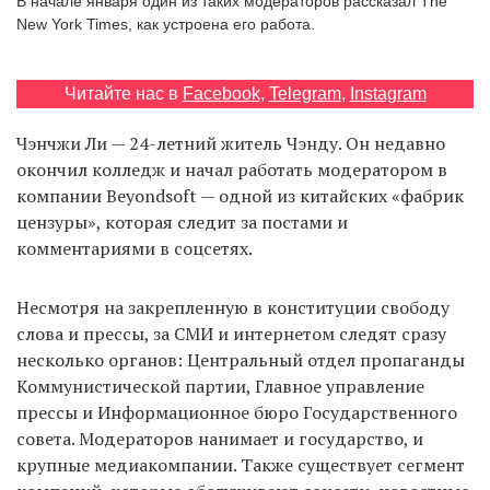
В начале января один из таких модераторов
рассказал The
New York Times, как устроена его работа.
EN
UA
Читайте нас в
Facebook
,
Telegram
,
Instagram
Чэнчжи Ли — 24-летний житель Чэнду. Он недавно
окончил колледж и начал работать модератором в
компании Beyondsoft — одной из китайских «фабрик
цензуры», которая следит за постами и
комментариями в соцсетях.
Несмотря на закрепленную в конституции свободу
слова и прессы, за СМИ и интернетом следят сразу
несколько органов: Центральный отдел пропаганды
Коммунистической партии, Главное управление
прессы и Информационное бюро Государственного
совета. Модераторов нанимает и государство, и
крупные медиакомпании. Также существует сегмент