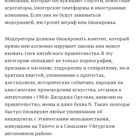
компаний, которые обслуживают соцсети, новостные
агрегаторы, блогерские платформы и иностранные
компании. Если они не будут заниматься
модерацией, им грозит штраф или блокировка.
Модераторы должны блокировать контент, который
прямо или косвенно нарушает законы или может
вызвать гнев китайского правительства. В эту
категорию попадают не только порнография,
призывы к насилию, терроризму и сепаратизму, но и
критика властей, упоминания о протестах,
диссидентах, исторических событиях, пародии на
классические произведения искусства, отсылки к
антиутопии «1984» Джорджа Оруэлла, аллюзии на
правительство, мемы и даже буква N. Также цензоры
быстро блокируют любые упоминания об
инцидентах c этническими меньшинствами,
живущими на Тибете и в Синьцзян-Уйгурском
автономном районе.