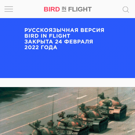
BIRD
FLIGHT
IN
Вдохновение
Почему
это
шедевр
Мир
Игра
Новости
Bird
in
Flight
Prize