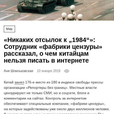
‘21
Фотопроект
Мир
Репортаж
«Никаких отсылок к „1984“»:
Партнерский
Сотрудник «фабрики цензуры»
материал
рассказал, о чем китайцам
нельзя писать в интернете
О
птичке
Аня Шпильковская
10 января 2019
Рекламодателям
Китай
занял
176-е место из 180 в индексе свободы прессы
организации «Репортеры без границ». Местные власти
цензурируют не только СМИ, но и соцсети, блоги и
комментарии на сайтах. Контроль за интернетом
обеспечивают специальные компании, «фабрики цензуры»,
на которых задействованы уже около двух миллионов человек.