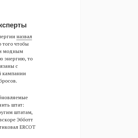
эксперты
энергии
назвал
 того чтобы
ли модным
ю энергию, то
вязаны с
й кампании
бросов.
обновляемые
чить штат:
ругим штатам,
вскоре Эбботт
итиковал ERCOT