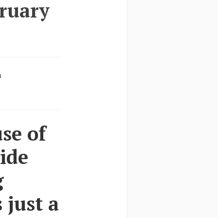
ruary
а
se of
side
g
 just a