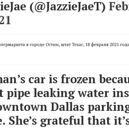
ieJae (@JazzieJaeT)
Feb
21
пермаркета в городе Остин, штат Техас, 18 февраля 2021 год
n’s car is frozen becau
t pipe leaking water in
owntown Dallas parkin
. She’s grateful that it’s