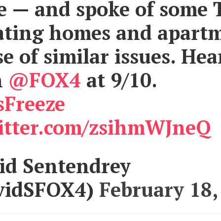
le — and spoke of some 
ating homes and apart
e of similar issues. He
n
@FOX4
at 9/10.
sFreeze
witter.com/zsihmWJneQ
id Sentendrey
vidSFOX4)
February 18,