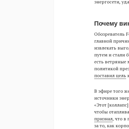
энергосети, уд
Почему вин
Обозреватель F
главной причин
извлекать выг
путем и стали 
есть ветряные 
политикой пре
поставил цель
к
В эфире того ж
источники энер
«Этот [коллапс
чтобы отаплива
признал
, что 
за то, как кор