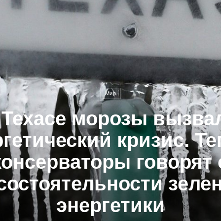
Мир
 Техасе морозы вызва
гетический кризис. Т
консерваторы говорят 
состоятельности зеле
энергетики