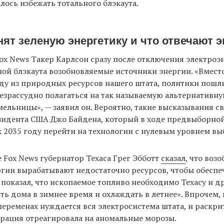
алось избежать тотального блэкаута.
ят зеленую энергетику и что отвечают 
ox News Такер Карлсон сразу после отключения электро
ой блэкаута возобновляемые источники энергии. «Вместо
оду из природных ресурсов нашего штата, политики пош
безрассудно полагаться на так называемую альтернативну
мельницы», — заявил он. Вероятно, такие высказывания с
зидента США Джо Байдена, который в ходе предвыборно
 2035 году перейти на технологии с нулевым уровнем вы
е Fox News губернатор Техаса Грег Эбботт
сказал
, что воз
гии вырабатывают недостаточно ресурсов, чтобы обеспе
] показал, что ископаемое топливо необходимо Техасу и д
ть дома в зимнее время и охлаждать в летнее». Впрочем, 
в переменах нуждается вся электросистема штата, и раскр
порация отреагировала на аномальные морозы.