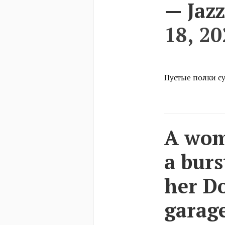
— Jazz
18, 20
Пустые полки су
A woma
a burs
her D
garage