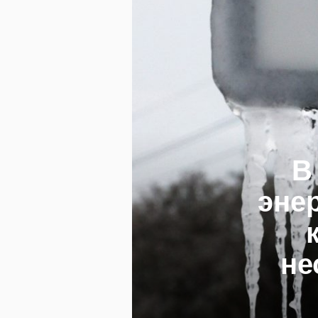
В
энер
не