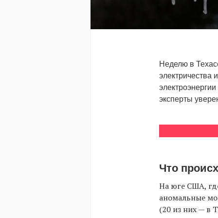
Неделю в Техас
электричества 
электроэнергии 
эксперты уверен
Что проис
На юге США, гд
аномальные мор
(20 из них — в