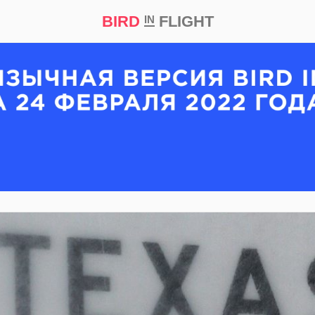
BIRD
FLIGHT
IN
кт
Репортаж