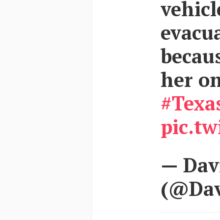
vehic
evacu
becaus
her o
#Texa
pic.t
— Dav
(@Da