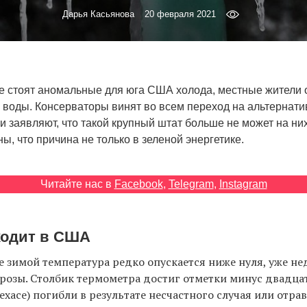
Дарья Касьянова
20 февраля 2021
е стоят аномальные для юга США холода, местные жители 
и воды. Консерваторы винят во всем переход на альтернат
и заявляют, что такой крупный штат больше не может на ни
ы, что причина не только в зеленой энергетике.
Читайте нас в
Facebook
,
Telegram
,
Instagram
ходит в США
е зимой температура редко опускается ниже нуля, уже не
озы. Столбик термометра достиг отметки минус двадцат
 Техасе) погибли в результате несчастного случая или отр