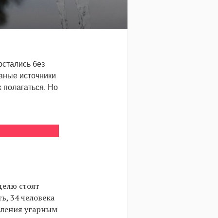
остались без
ивные источники
х полагаться. Но
делю стоят
ь, 34 человека
авления угарным