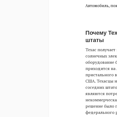
Автомобиль, пок
Почему Те
штаты
Техас получает
солнечных элек
оборудование б
приходится на 
пристального в
США. Техасцы н
соседних штато
являются потреб
некоммерческая
решение было п
федерального р