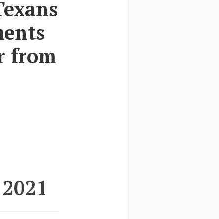
Texans
ments
ar from
 2021