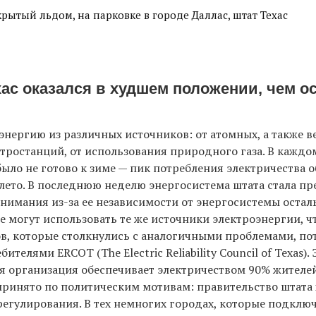
рытый льдом, на парковке в городе Даллас, штат Техас
хас оказался в худшем положении, чем 
 энергию из различных источников: от атомных, а также в
тростанций, от использования природного газа. В каждо
ыло не готово к зиме — пик потребления электричества 
лето. В последнюю неделю энергосистема штата стала п
нимания из-за ее независимости от энергосистемы остал
е могут использовать те же источники электроэнергии, ч
в, которые столкнулись с аналогичными проблемами, по
ителями ERCOT (The Electric Reliability Council of Texas). 
 организация обеспечивает электричеством 90% жителей 
ринято по политическим мотивам: правительство штата 
егулирования. В тех немногих городах, которые подклю