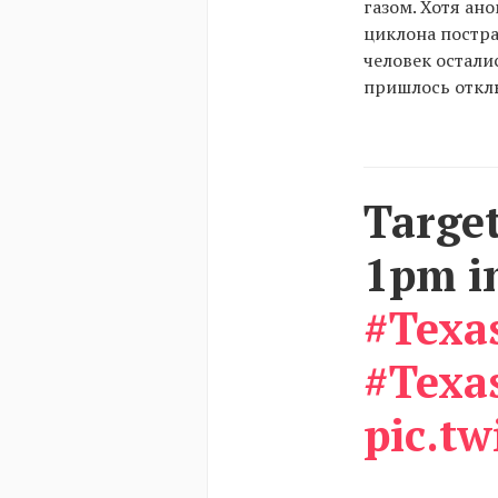
газом. Хотя ан
циклона постра
человек остали
пришлось откл
Target
1pm im
#Texa
#Texa
pic.tw