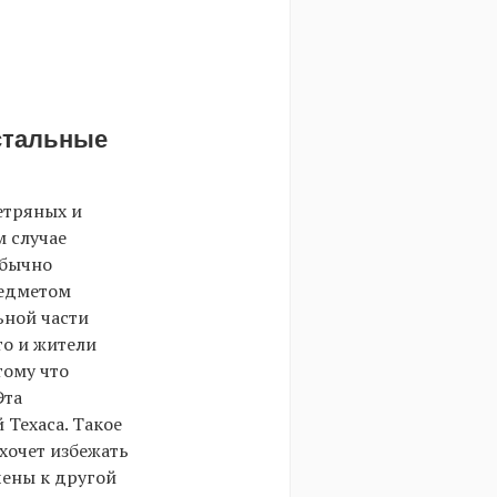
остальные
етряных и
м случае
обычно
редметом
ьной части
то и жители
тому что
Эта
Техаса. Такое
хочет избежать
чены к другой