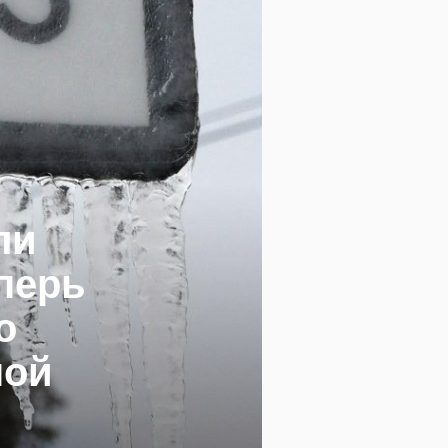
ли
еперь
о
ной