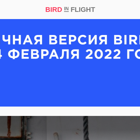
BIRD
FLIGHT
IN
кт
Репортаж