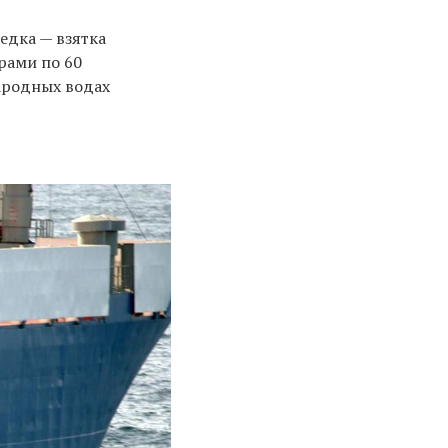
едка — взятка
рами по 60
ародных водах