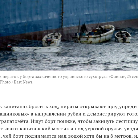
пиратов у борта захваченного украинского сухогруза «Фаина», 25 сен
Photo / East News.
ь капитана сбросить ход, пираты открывают предупреди
лашниковых» в направлении рубки и демонстрируют гото
гранатомёта. Ищут борт пониже, чтобы закинуть лестницу
ватывают капитанский мостик и под угрозой оружия уводя
ь, чей борт поднимается над водой хотя бы на 8 метров, 