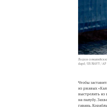
Лодки сомалийских 
dapd / US NAVY / AP 
Чтобы заставит
из ржавых «Ка
выстрелить из 
на палубу. Зах
гавань. Корабл