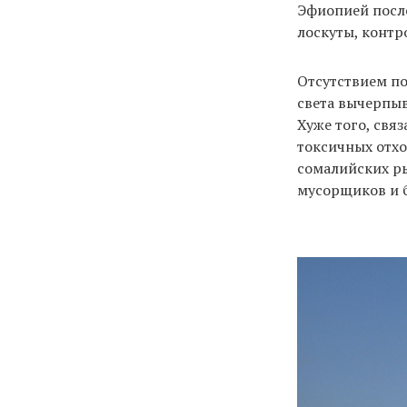
Эфиопией после
лоскуты, конт
Отсутствием по
света вычерпыв
Хуже того, свя
токсичных отхо
сомалийских ры
мусорщиков и 