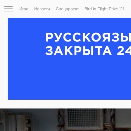
Игра
Новости
Спецпроект
Bird in Flight Prize ‘21
Вдохновение
Почему это шедевр
Мир
Фотопрое