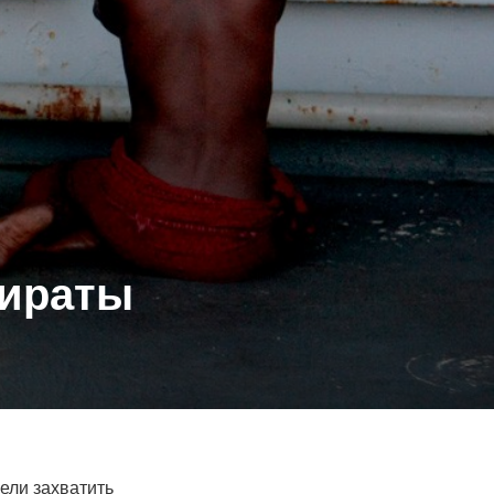
пираты
ели захватить