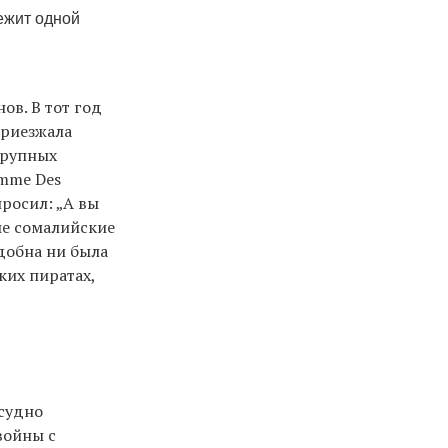
ежит одной
ов. В тот год
приезжала
крупных
omme Des
просил: „А вы
тые сомалийские
добна ни была
ких пиратах,
 судно
войны с