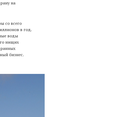
трану на
ы со всего
иллионов в год.
тные воды
ого нищих
транных
ный бизнес.