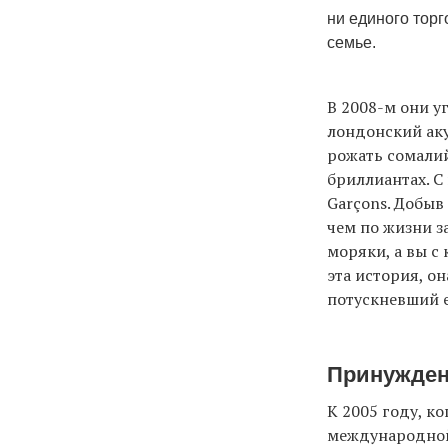
ни единого торг
семье.
В 2008-м они у
лондонский ак
рожать сомалий
бриллиантах. С
Garçons. Добыв
чем по жизни з
моряки, а вы с
эта история, о
потускневший е
Принужден
К 2005 году, к
международной 