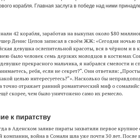
ового корабля. Главная заслуга в победе над ними принадл
гнали 42 корабля, заработав на выкупах около $80 миллион
ушер Денис Цепов записал в своём ЖЖ: «Сегодня ночью 
ская девушка ослепительной красоты, вся в чёрном и в 
 нею было человек семь дерзких молодцов в костюмах C
 девушке прекрасного мальчика, я набрался смелости и с
анимаетесь, ребя, если не секрет?“. Они ответили: „Прос
 какой целью интересуетесь?“». Насколько бы неправдопо
на точно отражает ранний романтический миф о сомалийс
щё скорее, чем было уничтожено само их ремесло.
ие к пиратству
огда в Аденском заливе пираты захватили первое крупное
компании, война в Сомали шла уже почти 30 лет. После 