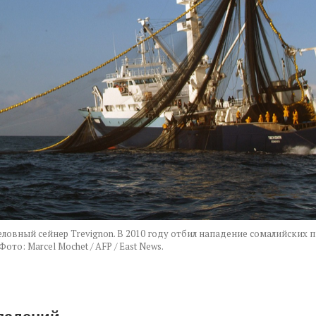
ловный сейнер Trevignon. В 2010 году отбил нападение сомалийских п
ото: Marcel Mochet / AFP / East News.