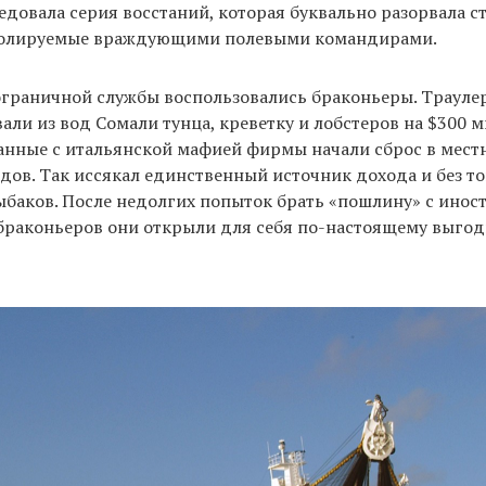
довала серия восстаний, которая буквально разорвала с
ролируемые враждующими полевыми командирами.
граничной службы воспользовались браконьеры. Траулер
али из вод Сомали тунца, креветку и лобстеров на $300 м
занные с итальянской мафией фирмы начали сброс в мес
дов. Так иссякал единственный источник дохода и без т
баков. После недолгих попыток брать «пошлину» с инос
браконьеров они открыли для себя по-настоящему выгод