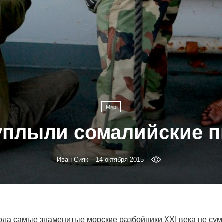
Мир
уплыли сомалийские 
Иван Сияк
14 октября 2015
года самые знаменитые морские разбойники XXI века не сум