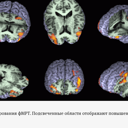
ирования фМРТ. Подсвеченные области отображают повыше