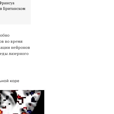
-Франсуа
в Британском
добно
ов во время
вации нейронов
леды лазерного