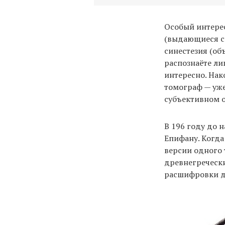
Особый интере
(выдающиеся сп
синестезия (об
распознаёте ли
интересно. На
томограф — уже
субъективном о
В 196 году до 
Епифану. Когда
версии одного 
древнегречески
расшифровки д