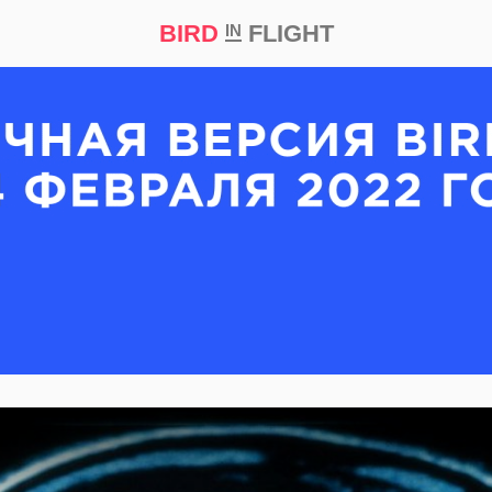
BIRD
FLIGHT
IN
кт
Репортаж