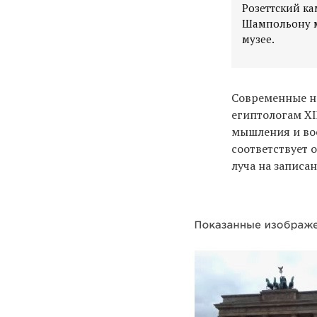
Розеттский ка
Шампольону м
Современные н
египтологам XI
мышления и во
соответствует 
луча на записа