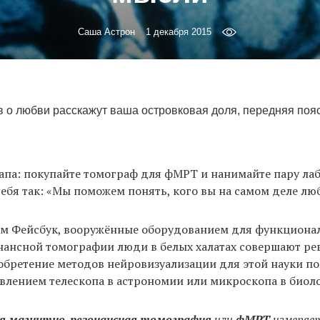
Саша Астрон
1 декабря 2015
в о любви расскажут ваша островковая доля, передняя пояс
апа: покупайте томограф для фМРТ и нанимайте пару лаб
ебя так: «Мы поможем понять, кого вы на самом деле лю
ем Фейсбук, вооружённые оборудованием для функциона
нансной томографии люди в белых халатах совершают р
обретение методов нейровизуализации для этой науки п
влением телескопа в астрономии или микроскопа в биол
я магнитно-резонансная томография
или
фМРТ
измеряет