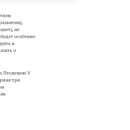
нтизм
развитии),
цвет), не
 будет особенно
дить в
азать о
рю Птолемею V
ержал три
на
для