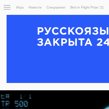
Игра
Новости
Спецпроект
Bird in Flight Prize ‘21
Вдохновение
Почему это шедевр
Мир
Фотопрое