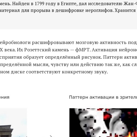
мень. Найден в 1799 году в Египте, дал исследователю Жан
атериал для прорыва в дешифровке иероглифов. Хранится 
ейробиологи расшифровывают мозговую активность по
X века. Их Розеттский камень — фМРТ. Активация нейрон
сприятия образует определённый рисунок. Паттерн акти
определённой мысли, чувству или действию так же, как с
нном диске соответствуют конкретному звуку.