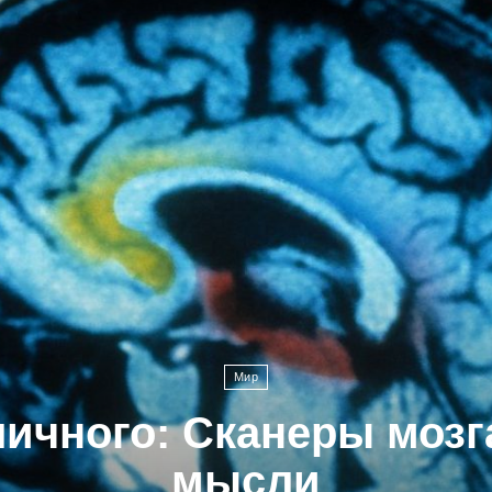
Мир
личного: Сканеры мозг
мысли