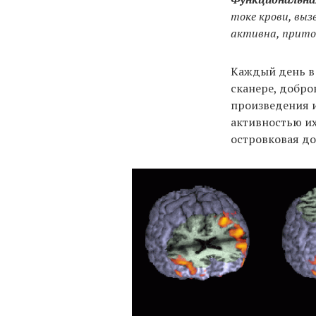
токе крови, выз
активна, приток
Каждый день в 
сканере, добр
произведения и
активностью их
островковая до