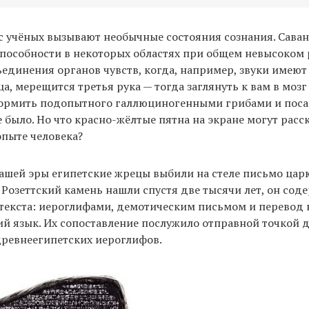
с учёных вызывают необычные состояния сознания. Сава
особности в некоторых областях при общем невысоком 
ъединения органов чувств, когда, например, звуки имеют 
ца, мерещится третья рука — тогда заглянуть к вам в мозг
кормить подопытного галлюциногенными грибами и поса
 было. Но что красно-жёлтые пятна на экране могут расск
пыте человека?
нашей эры египетские жрецы выбили на стеле письмо ца
 Розеттский камень нашли спустя две тысячи лет, он сод
текста: иероглифами, демотическим письмом и перевод 
й язык. Их сопоставление послужило отправной точкой 
ревнеегипетских иероглифов.