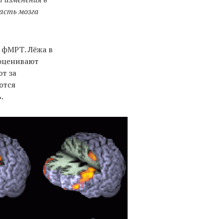
ласть мозга
 фМРТ. Лёжа в
оценивают
т за
ются
.