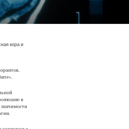
ная кора и
орантов.
бите».
льной
еволюцию в
о значимости
огии.
 изменения в