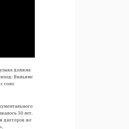
музыка должна
пизод: Вильямс
 с соло
окументального
жалось 30 лет.
я диггеров же
».