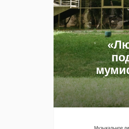
«Лю
по
муми
Музыкальное ди