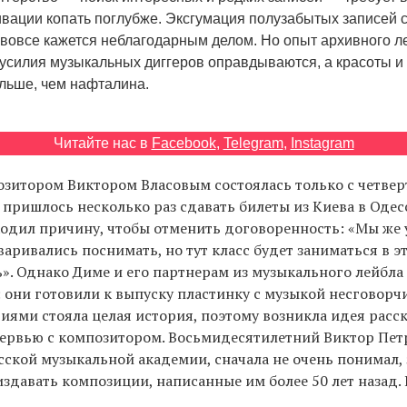
ивации копать поглубже. Эксгумация полузабытых записей 
 вовсе кажется неблагодарным делом. Но опыт архивного л
 усилия музыкальных диггеров оправдываются, а красоты и 
ольше, чем нафталина.
Читайте нас в
Facebook
,
Telegram
,
Instagram
озитором Виктором Власовым состоялась только с четвер
пришлось несколько раз сдавать билеты из Киева в Одесс
одил причину, чтобы отменить договоренность: «Мы же 
аривались поснимать, но тут класс будет заниматься в э
». Однако Диме и его партнерам из музыкального лейбла 
: они готовили к выпуску пластинку с музыкой несговорчи
иями стояла целая история, поэтому возникла идея расска
ервью с композитором. Восьмидесятилетний Виктор Пет
ской музыкальной академии, сначала не очень понимал, 
здавать композиции, написанные им более 50 лет назад. 