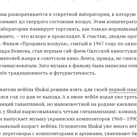
ны разворачивается в секретной лаборатории, в которую
жимают до твердого состояния воздух. Этим концентрат
аборатории планирует торговать, как только нормальны
иците, — что вскоре и происходит. К счастью, злодею пр
. Фильм «Продавец воздуха», снятый в 1967 году по од
дра Беляева, стал первым сай-фаем Одесской киностуди
вителей жанра в советском кино. Лента, правда, не сниск
замысловатым. Зато музыка к фильму была написана отл
ебе традиционность и футуристичность.
ватели лейбла Shukai решили взять для своей
первой пла
лся год со дня ее выхода. А в июне лейбл издал уже трет
иций талантливой, но малоизвестной на родине киевля
к у Shukai вырисовывалась четкая специализация: команд
 выпускает музыку украинских композиторов 1960—1990
иальный возраст лейбла. Основатели Shukai уже много ле
т переговоры с композиторами и архивами, улаживают б