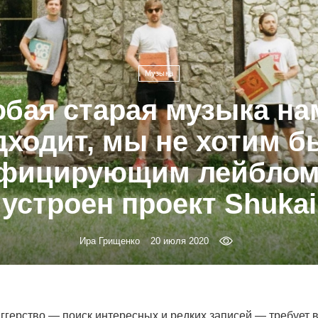
Музыка
бая старая музыка на
дходит, мы не хотим б
фицирующим лейблом»
устроен проект Shukai
Ира Грищенко
20 июля 2020
ггерство — поиск интересных и редких записей — требует 