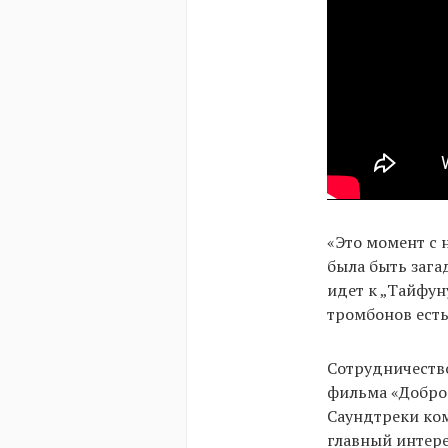
«Это момент с 
была быть зага
идет к „Тайфуну
тромбонов есть
Сотрудничество
фильма «Доброе
Саундтреки ком
главный интере