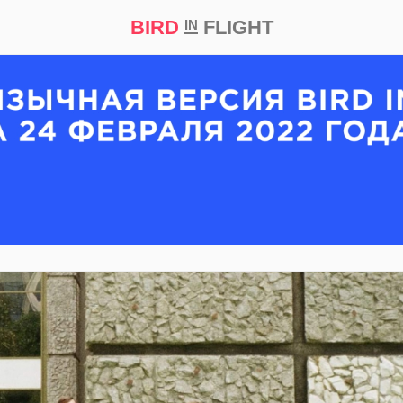
BIRD
FLIGHT
IN
кт
Репортаж