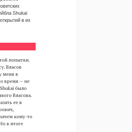
советских
ейбла Shukai
открытий в их
той попытки.
у. Власов
у меня в
то время — не
Shukai было
вого Власова.
зать ее в
рович,
зачем кому-то
Но в итоге