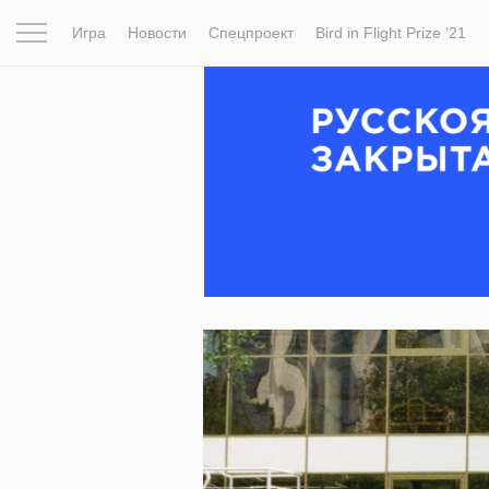
Игра
Новости
Спецпроект
Bird in Flight Prize ‘21
Вдохновение
Почему это шедевр
Мир
Фотопрое