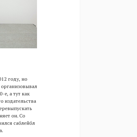
12 году, но
е организовывал
е, а тут как
го издательства
перевыпускать
яет он. Со
вился саблейбл
а.