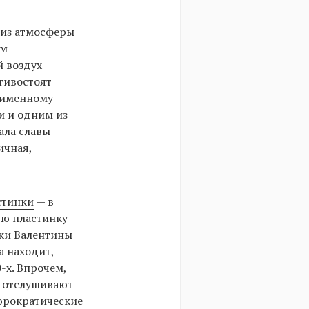
 из атмосферы
ом
й воздух
отивостоят
ноименному
и и одним из
ала славы —
ичная,
стинки
— в
ью пластинку —
нки Валентины
а находит,
-х. Впрочем,
т отслушивают
юрократические