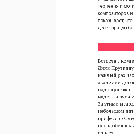
терпения и мот
композиторов и
показывает, что
деле гораздо б
Встреча с комп
Диме Пруткину 
каждый раз нах
академии догов
надо приезжать
надо — и очень
За этими мелод
небольшом инт
профессор Одес
понадобилось и
сдался.