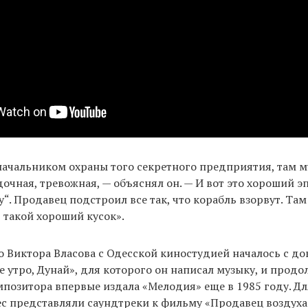
начальником охраны того секретного предприятия, там 
дочная, тревожная, — объяснял он. — И вот это хороший э
“. Продавец подстроил все так, что корабль взорвут. Там
 такой хороший кусок».
 Виктора Власова с Одесской киностудией началось с д
 утро, Дунай», для которого он написал музыку, и продол
позитора впервые издала «Мелодия» еще в 1985 году. Дл
с представляли саундтреки к фильму «Продавец воздуха