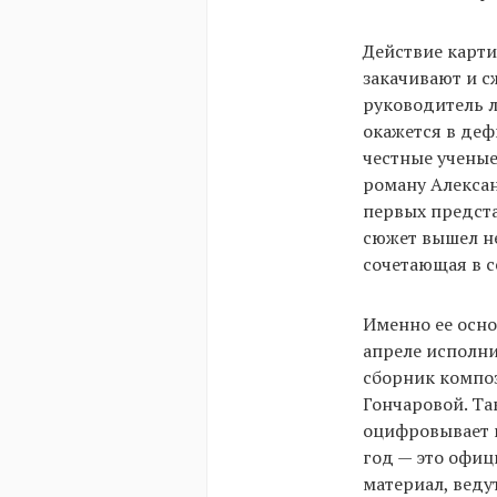
Действие карти
закачивают и с
руководитель л
окажется в деф
честные ученые
роману Алексан
первых предста
сюжет вышел не
сочетающая в с
Именно ее осно
апреле исполни
сборник композ
Гончаровой. Та
оцифровывает и
год — это офиц
материал, веду