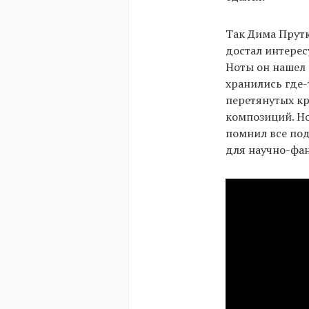
Так Дима Прутк
достал интерес
Ноты он нашел 
хранились где-
перетянутых к
композиций. Но
помнил все под
для научно-фан