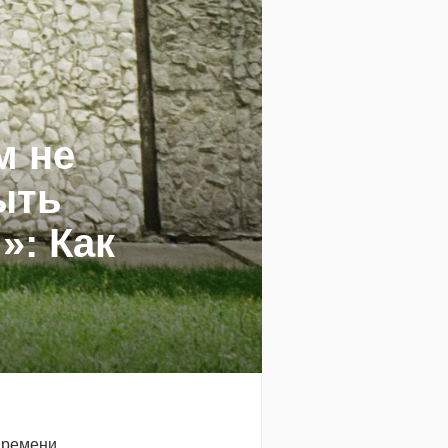
м не
ыть
: Как
времени,