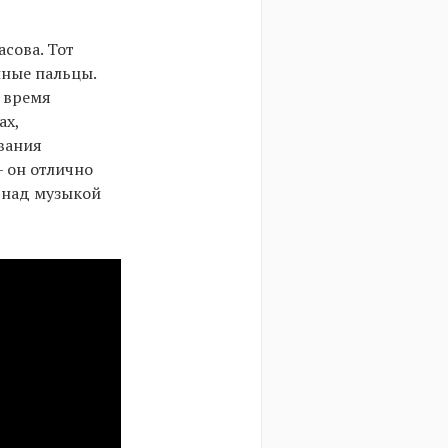
асова. Тот
шные пальцы.
о время
ах,
вания
— он отлично
л над музыкой