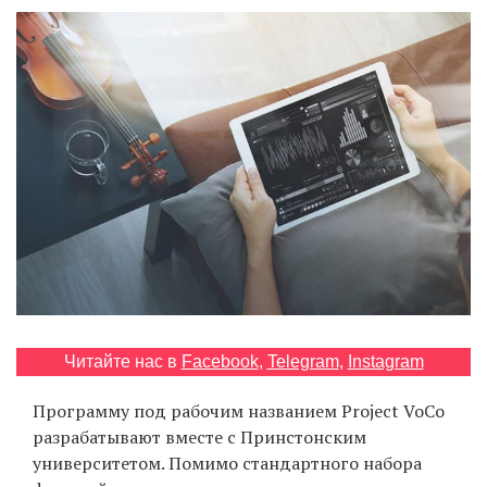
‘21
Фотопроект
Репортаж
Партнерский
материал
О
птичке
Рекламодателям
Читайте нас в
Facebook
,
Telegram
,
Instagram
Программу под рабочим названием Project VoCo
разрабатывают вместе с Принстонским
университетом. Помимо стандартного набора