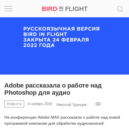
BIRD
FLIGHT
IN
Вдохновение
Почему
это
шедевр
Мир
Игра
Adobe рассказала о работе над
Photoshop для аудио
Новости
4 ноября 2016
Новости
Николай Удинцев
Bird
in
На конференции Adobe MAX рассказали о работе над новой
Flight
программой компании для обработки аудиозаписей.
Prize