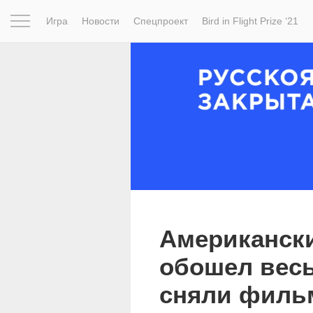
Игра
Новости
Спецпроект
Bird in Flight Prize ‘21
Вдохновение
Почему это шедевр
Мир
Фотопрое
Американски
обошел весь
сняли филь