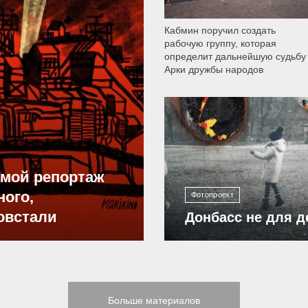
Кабмин поручил создать
рабочую группу, которая
определит дальнейшую судьбу
Арки дружбы народов
12 301
ямой репортаж
ного,
Фотопроект
овстали
Донбасс не для д
Больше материалов