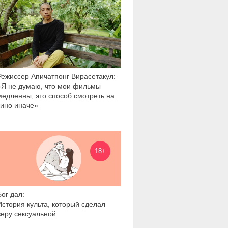
Режиссер Апичатпонг Вирасетакул:
«Я не думаю, что мои фильмы
медленны, это способ смотреть на
кино иначе»
18 846
18+
Бог дал:
История культа, который сделал
веру сексуальной