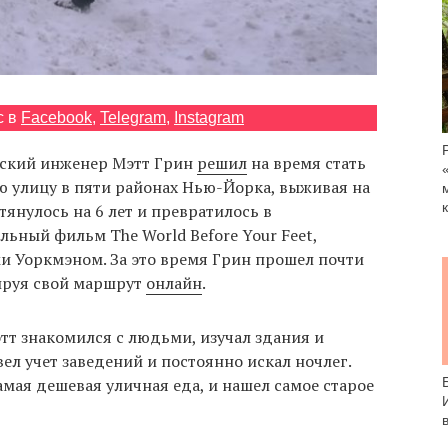
с в
Facebook
,
Telegram
,
Instagram
нский инженер Мэтт Грин
решил
на время стать
 улицу в пяти районах Нью-Йорка, выживая на
тянулось на 6 лет и превратилось в
ьный фильм The World Before Your Feet,
 Уоркмэном. За это время Грин прошел почти
ируя свой маршрут
онлайн
.
тт знакомился с людьми, изучал здания и
ел учет заведений и постоянно искал ночлег.
амая дешевая уличная еда, и нашел самое старое