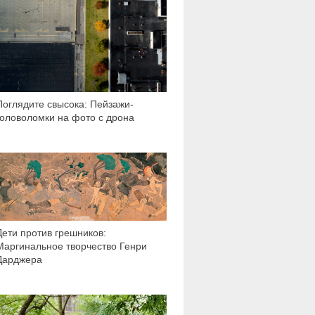
Поглядите свысока: Пейзажи-
головоломки на фото с дрона
29 925
Дети против грешников:
Маргинальное творчество Генри
Дарджера
6 667