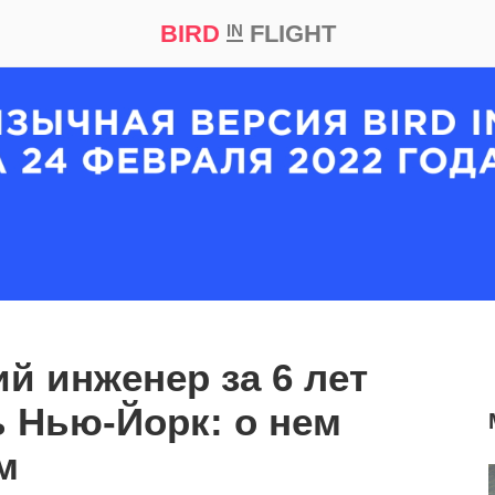
BIRD
FLIGHT
IN
кт
Репортаж
й инженер за 6 лет
 Нью-Йорк: о нем
м