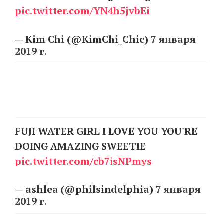
pic.twitter.com/YN4h5jvbEi
EN
UA
— Kim Chi (@KimChi_Chic)
7 января
2019 г.
FUJI WATER GIRL I LOVE YOU YOU'RE
DOING AMAZING SWEETIE
pic.twitter.com/cb7isNPmys
— ashlea (@philsindelphia)
7 января
2019 г.