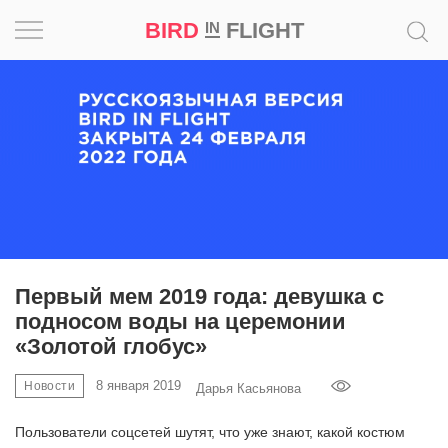
BIRD
FLIGHT
IN
Вдохновение
Почему
это
шедевр
Мир
Игра
Первый мем 2019 года: девушка с
подносом воды на церемонии
Новости
«Золотой глобус»
Bird
8 января 2019
Новости
Дарья Касьянова
in
Flight
Пользователи соцсетей шутят, что уже знают, какой костюм
Prize