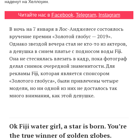
наденут на Хеллоуин.
‘21
Читайте нас в
Facebook
,
Telegram
,
Instagram
Фотопроект
В ночь на 7 января в Лос-Анджелесе состоялось
вручение премии «Золотой глобус — 2019».
Репортаж
Однако звездой вечера стал не кто-то из актеров,
а девушка в синем платье с подносом воды Fiji.
Партнерский
Она не стеснялась влезать в кадр, пока фотограф
материал
делал снимок очередной знаменитости. Для
рекламы Fiji, которая является спонсором
О
«Золотого глобуса», были привлечены четыре
птичке
модели, но ни одной из них не досталось так
много внимания, как этой девушке.
Рекламодателям
Ok Fiji water girl, a star is born. You’re
the true winner of golden globes.