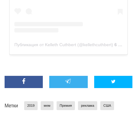
Публикация от Kelleth Cuthbert (@kellethcuthbert)
6 Янв 2019 в 5:25 PST
Метки
2019
мем
Премия
реклама
США