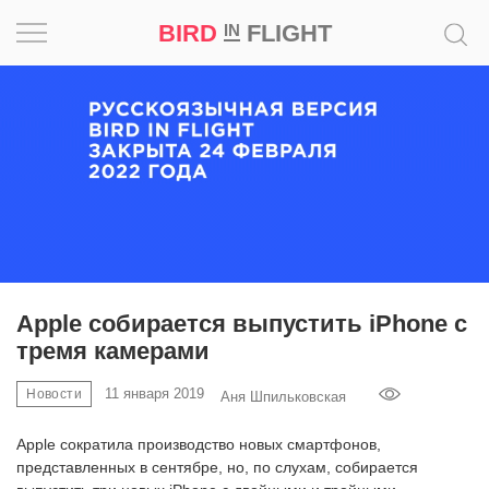
BIRD
FLIGHT
IN
Вдохновение
Почему
это
шедевр
Мир
Игра
Apple собирается выпустить iPhone с
тремя камерами
Новости
11 января 2019
Новости
Аня Шпильковская
Bird
in
Apple сократила производство новых смартфонов,
Flight
представленных в сентябре, но, по слухам, собирается
Prize