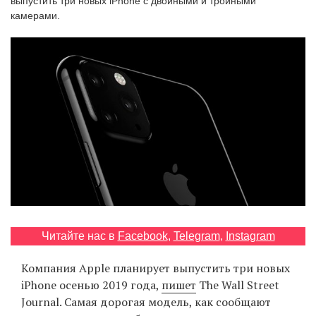
выпустить три новых iPhone с двойными и тройными
‘21
камерами.
Фотопроект
Репортаж
Партнерский
материал
О
птичке
Рекламодателям
Читайте нас в
Facebook
,
Telegram
,
Instagram
Компания Apple планирует выпустить три новых
iPhone осенью 2019 года,
пишет
The Wall Street
Journal. Самая дорогая модель, как сообщают