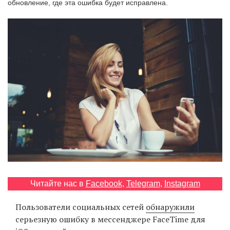
обновление, где эта ошибка будет исправлена.
‘21
Фотопроект
Репортаж
Партнерский
материал
О
птичке
Рекламодателям
Читайте нас в
Facebook
,
Telegram
,
Instagram
Пользователи социальных сетей
обнаружили
серьезную ошибку в мессенджере FaceTime для