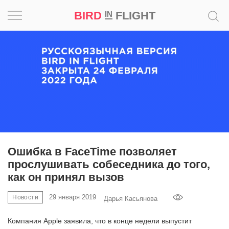
BIRD
FLIGHT
IN
Вдохновение
Почему
это
шедевр
Мир
Игра
Ошибка в FaceTime позволяет
прослушивать собеседника до того,
Новости
как он принял вызов
Bird
29 января 2019
Новости
Дарья Касьянова
in
Flight
Компания Apple заявила, что в конце недели выпустит
Prize