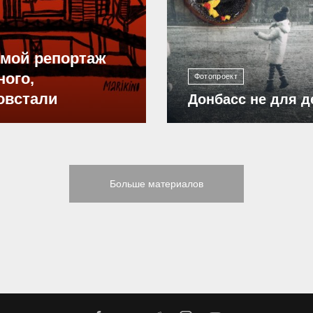
ямой репортаж
ного,
Фотопроект
овстали
Донбасс не для д
Больше материалов