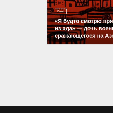
Опыт
«Я будто смотрю пр
из ада» — дочь воен
сражающегося на Аз