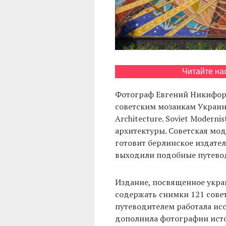
Читайте на
Фотограф Евгений Никифо
советским мозаикам Украины
Architecture. Soviet Moderni
архитектуры. Советская мод
готовит берлинское издатель
выходили подобные путевод
Издание, посвященное укра
содержать снимки 121 сове
путеводителем работала ис
дополнила фотографии исто