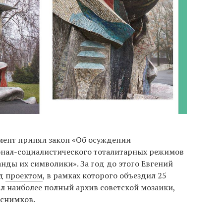
мент принял закон «Об осуждении
онал-социалистического тоталитарных режимов
анды их символики». За год до этого Евгений
ад
проектом
, в рамках которого объездил 25
л наиболее полный архив советской мозаики,
 снимков.