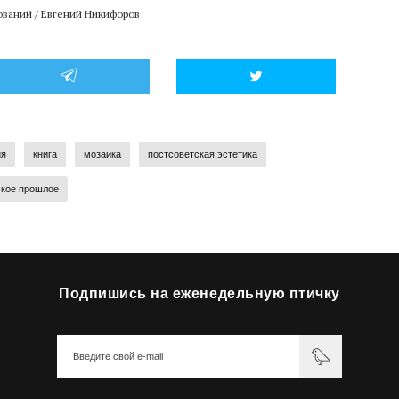
ований / Евгений Никифоров
ия
книга
мозаика
постсоветская эстетика
ское прошлое
Подпишись на еженедельную птичку