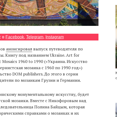
с в
Facebook
,
Telegram
,
Instagram
ров
анонсировал
выпуск путеводителя по
. Книгу под названием Ukraine. Art for
st Mosaics 1960 to 1990 («Украина. Искусство
ернистская мозаика с 1960 по 1990 год»)
ство DOM publishers. До этого в серии
ители по мозаикам Грузии и Германии.
инскому монументальному искусству, будет
тской мозаики. Вместе с Никофоровым над
следовательница Полина Байцым, которая
рическими справками о мозаиках и их