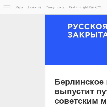
Игра
Новости
Спецпроект
Bird in Flight Prize ‘21
Вдохновение
Почему это шедевр
Мир
Фотопрое
Берлинское 
выпустит пу
советским м