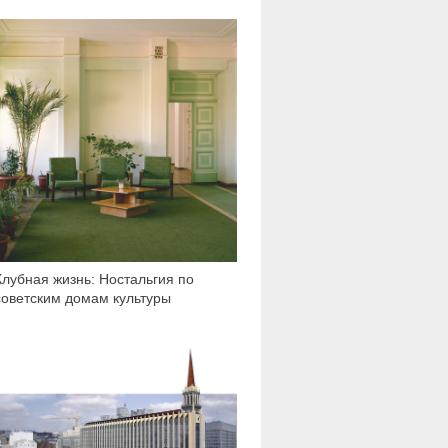
2 599
Клубная жизнь: Ностальгия по
советским домам культуры
16 214