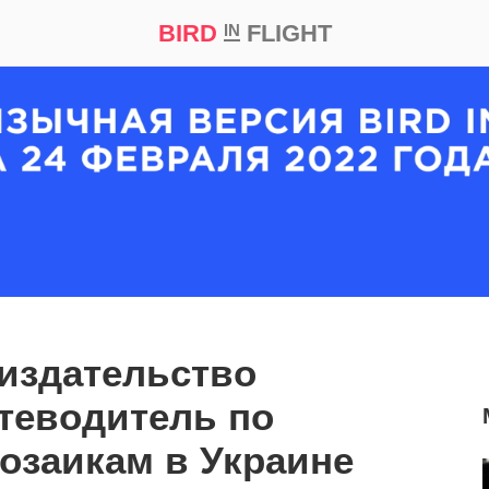
BIRD
FLIGHT
IN
кт
Репортаж
издательство
теводитель по
озаикам в Украине