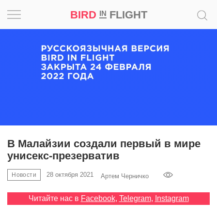
BIRD
FLIGHT
IN
Вдохновение
Почему
это
шедевр
Мир
Игра
В Малайзии создали первый в мире
унисекс-презерватив
Новости
28 октября 2021
Новости
Артем Черничко
Bird
in
Читайте нас в
Facebook
,
Telegram
,
Instagram
Flight
Prize