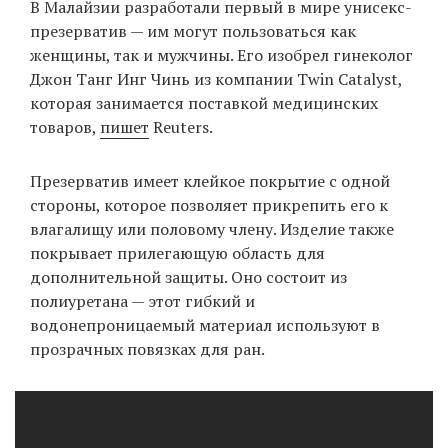
В Малайзии разработали первый в мире унисекс-
‘21
презерватив — им могут пользоваться как
женщины, так и мужчины. Его изобрел гинеколог
Фотопроект
Джон Танг Инг Чинь из компании Twin Catalyst,
которая занимается поставкой медицинских
Репортаж
товаров,
пишет
Reuters.
Партнерский
Презерватив имеет клейкое покрытие с одной
материал
стороны, которое позволяет прикрепить его к
влагалищу или половому члену. Изделие также
О
покрывает прилегающую область для
птичке
дополнительной защиты. Оно состоит из
полиуретана — этот гибкий и
Рекламодателям
водонепроницаемый материал используют в
прозрачных повязках для ран.