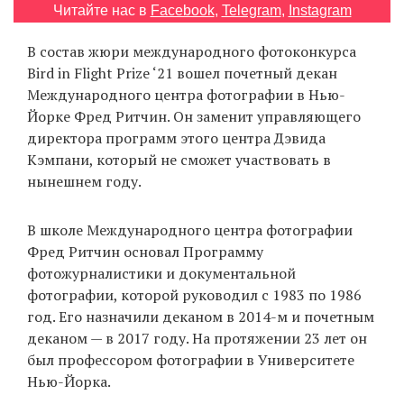
Читайте нас в
Facebook
,
Telegram
,
Instagram
‘21
В состав жюри международного фотоконкурса
Фотопроект
Bird in Flight Prize ‘21 вошел почетный декан
Международного центра фотографии в Нью-
Репортаж
Йорке Фред Ритчин. Он заменит управляющего
директора программ этого центра Дэвида
Партнерский
Кэмпани, который не сможет участвовать в
материал
нынешнем году.
О
В школе Международного центра фотографии
птичке
Фред Ритчин основал Программу
фотожурналистики и документальной
Рекламодателям
фотографии, которой руководил с 1983 по 1986
год. Его назначили деканом в 2014-м и почетным
деканом — в 2017 году. На протяжении 23 лет он
был профессором фотографии в Университете
Нью-Йорка.