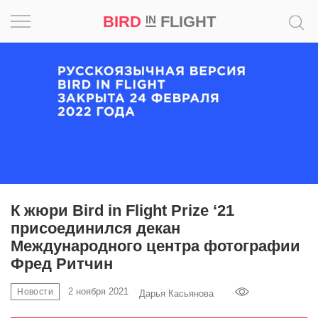
BIRD
FLIGHT
IN
Вдохновение
Почему
это
шедевр
Мир
Игра
К жюри Bird in Flight Prize ‘21
присоединился декан
Новости
Международного центра фотографии
Фред Ритчин
Bird
in
2 ноября 2021
Новости
Дарья Касьянова
Flight
Prize