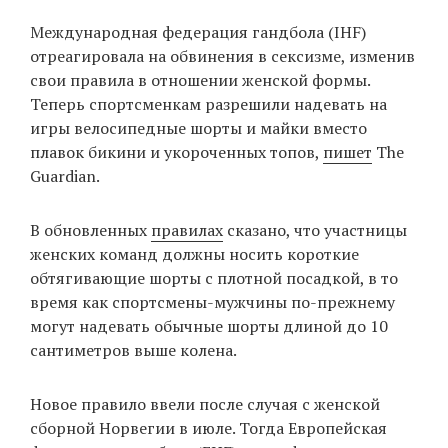
‘21
Международная федерация гандбола (IHF)
отреагировала на обвинения в сексизме, изменив
Фотопроект
свои правила в отношении женской формы.
Теперь спортсменкам разрешили надевать на
Репортаж
игры велосипедные шорты и майки вместо
плавок бикини и укороченных топов,
пишет
The
Партнерский
Guardian.
материал
В обновленных
правилах
сказано, что участницы
О
женских команд должны носить короткие
птичке
обтягивающие шорты с плотной посадкой, в то
время как спортсмены-мужчины по-прежнему
Рекламодателям
могут надевать обычные шорты длиной до 10
сантиметров выше колена.
Новое правило ввели после случая с женской
сборной Норвегии в июле. Тогда Европейская