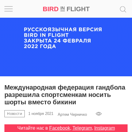
BIRD
FLIGHT
IN
Вдохновение
Почему
это
шедевр
Мир
Игра
Международная федерация гандбола
разрешила спортсменкам носить
Новости
шорты вместо бикини
Bird
1 ноября 2021
Новости
Артем Черничко
in
Flight
Читайте нас в
Facebook
,
Telegram
,
Instagram
Prize