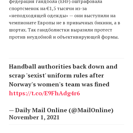
федерация гандбола (EHF) оштрафовала
спортсменок на €1,5 тысячи из-за
«неподходящей одежды» — они выступили на
EN
UA
чемпионате Европы не в привычных бикини, а в
шортах. Так гандболистки выразили протест
против неудобной и объективирующей формы.
Handball authorities back down and
scrap 'sexist' uniform rules after
Norway's women's team was fined
https://t.co/E9FhAdg4r6
— Daily Mail Online (@MailOnline)
November 1, 2021