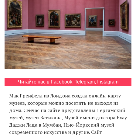
‘21
Фотопроект
Репортаж
Партнерский
материал
О
птичке
Читайте нас в
Facebook
,
Telegram
,
Instagram
Мак Гренфелл из Лондона создал
онлайн-карту
Рекламодателям
музеев, которые можно посетить не выходя из
дома. Сейчас на сайте представлены Пергамский
музей, музеи Ватикана, Музей имени доктора Бхау
Даджи Лада в Мумбаи, Нью-Йоркский музей
современного искусства и другие. Сайт