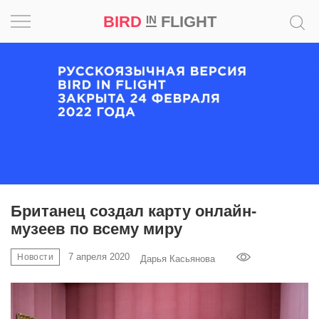
BIRD
FLIGHT
IN
Вдохновение
Почему
это
шедевр
Мир
Игра
Британец создал карту онлайн-
музеев по всему миру
Новости
7 апреля 2020
Новости
Дарья Касьянова
Bird
in
Flight
Prize