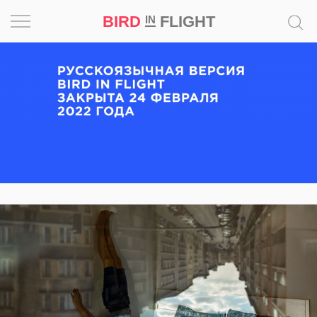
BIRD
FLIGHT
IN
Вдохновение
Почему
это
шедевр
Мир
Игра
Новости
Bird
in
Flight
Prize