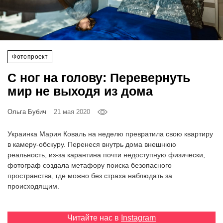
‘21
Фотопроект
Фотопроект
Репортаж
С ног на голову: Перевернуть
Партнерский
мир не выходя из дома
материал
Ольга Бубич
21 мая 2020
О
птичке
Украинка Мария Коваль на неделю превратила свою квартиру
в камеру-обскуру. Перенеся внутрь дома внешнюю
реальность, из-за карантина почти недоступную физически,
Рекламодателям
фотограф создала метафору поиска безопасного
пространства, где можно без страха наблюдать за
происходящим.
Читайте нас в
Instagram