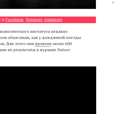
с в
Facebook
,
Telegram
,
Instagram
хнологического института недавно
ором объяснили, как у дождливой погоды
ах. Для этого они
провели
около 600
ли их результаты в журнале Nature