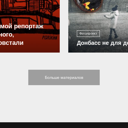
12 298
ямой репортаж
ного,
Фотопроект
овстали
Донбасс не для д
Больше материалов