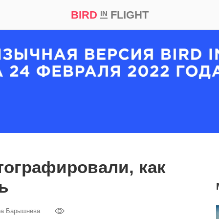
BIRD
FLIGHT
IN
кт
Репортаж
ографировали, как
ь
ра Барышнева