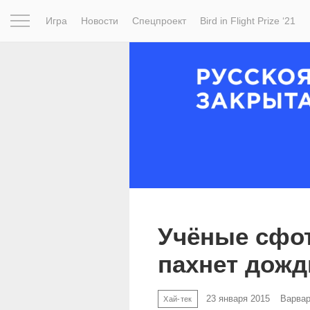
Игра
Новости
Спецпроект
Bird in Flight Prize ‘21
Вдохновение
Почему это шедевр
Мир
Фотопрое
Учёные сфот
пахнет дожд
23 января 2015
Варва
Хай-тек